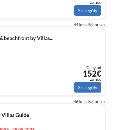
za noc
Szczegóły
44 km z Saborsko
beachfront by Villas...
Ceny od
152€
za noc
Szczegóły
46 km z Saborsko
Villas Guide
2026 - 28.08.2026