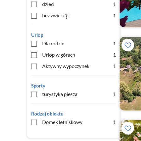
dzieci
1
bez zwierząt
1
Urlop
Dla rodzin
1
Urlop w górach
1
Aktywny wypoczynek
1
Sporty
turystyka piesza
1
Rodzaj obiektu
Domek letniskowy
1