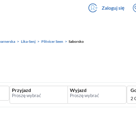
Zaloguj się
varnerska
Lika-Senj
Plitvicer Seen
Saborsko
Przyjazd
Wyjazd
Go
2 