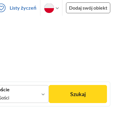
Listy życzeń
Dodaj swój obiekt
ście
Szukaj
Gości