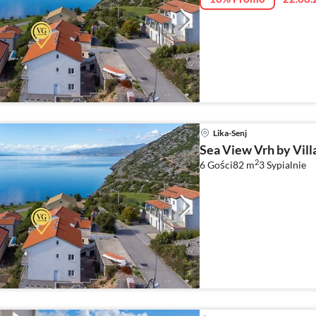
Lika-Senj
Sea View Vrh by Vill
2
6 Gości
82 m
3
Sypialnie