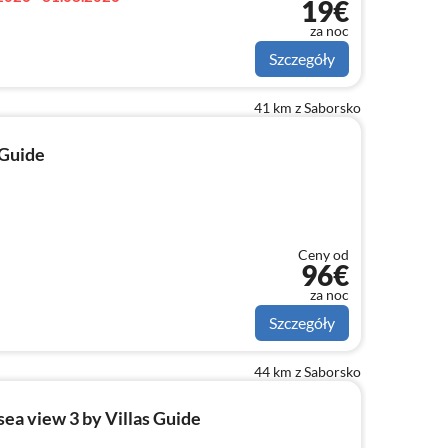
19€
za noc
Szczegóły
41 km z Saborsko
 Guide
Ceny od
96€
za noc
Szczegóły
44 km z Saborsko
ea view 3 by Villas Guide