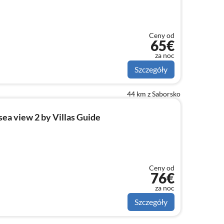
Ceny od
65€
za noc
Szczegóły
44 km z Saborsko
ea view 2 by Villas Guide
Ceny od
76€
za noc
Szczegóły