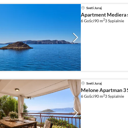
Sveti Juraj
Apartment Mediera s
2
6 Gości
90 m
3
Sypialnie
Sveti Juraj
Melone Apartman 3 S
2
6 Gości
90 m
3
Sypialnie