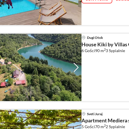
Dugi Otok
House Kiki by Villas
2
6 Gości
90 m
3
Sypialnie
Sveti Juraj
Apartment Mediera s
2
5 Gości
70 m
2
Sypialnie