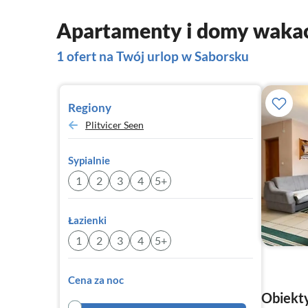
Apartamenty i domy wakac
1 ofert na Twój urlop w Saborsku
Regiony
Plitvicer Seen
Sypialnie
1
2
3
4
5+
Łazienki
1
2
3
4
5+
Cena za noc
Obiekty