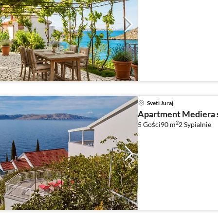
Sveti Juraj
Apartment Mediera s
2
5 Gości
90 m
2
Sypialnie