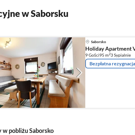
yjne w Saborsku
Saborsko
Holiday Apartment V
2
9 Gości
95 m
3
Sypialnie
Bezpłatna rezygnacj
 w pobliżu Saborsko