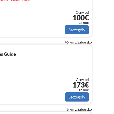
Ceny od
100€
za noc
Szczegóły
46 km z Saborsko
as Guide
Ceny od
173€
za noc
Szczegóły
46 km z Saborsko