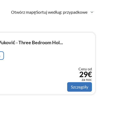
Otwórz mapę
Sortuj według: przypadkowe
uković - Three Bedroom Hol...
a
Ceny od
29€
za noc
Szczegóły