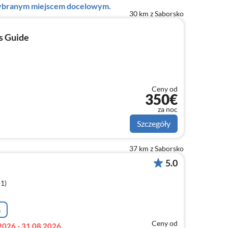
 wybranym miejscem docelowym.
30 km z Saborsko
as Guide
Ceny od
350€
za noc
Szczegóły
37 km z Saborsko
5.0
+1)
a
Ceny od
2026 - 31.08.2026