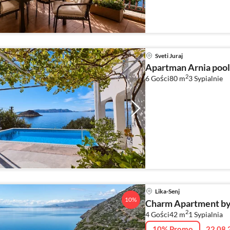
Sveti Juraj
Apartman Arnia pool&
2
6 Gości
80 m
3
Sypialnie
Lika-Senj
10%
Charm Apartment by 
2
4 Gości
42 m
1
Sypialnia
10% Promo
22.08.