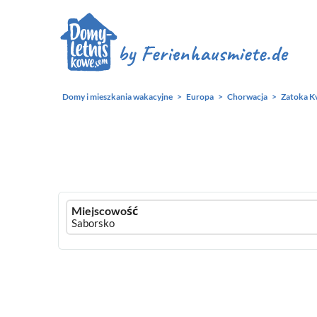
Domy i mieszkania wakacyjne
Europa
Chorwacja
Zatoka K
Ferienhausmiete
Miejscowość
logo