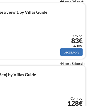
44 km z Saborsko
ea view 1 by Villas Guide
Ceny od
83€
za noc
Szczegóły
44 km z Saborsko
enj by Villas Guide
Ceny od
128€