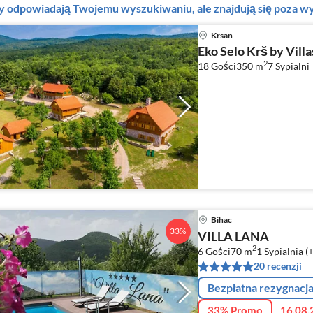
ty odpowiadają Twojemu wyszukiwaniu, ale znajdują się poza
Krsan
Eko Selo Krš by Vill
2
18 Gości
350 m
7
Sypialni
Bihac
33%
VILLA LANA
2
6 Gości
70 m
1
Sypialnia (
20 recenzji
Bezpłatna rezygnacj
33% Promo
16.08.