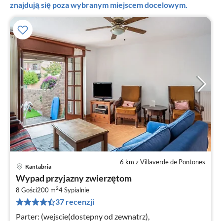
znajdują się poza wybranym miejscem docelowym.
6 km z Villaverde de Pontones
Kantabria
Ce
Wypad przyjazny zwierzętom
od
2
8
8 Gości
200 m
4
Sypialnie
37 recenzji
za
no
Parter: (wejscie(dostepny od zewnatrz),