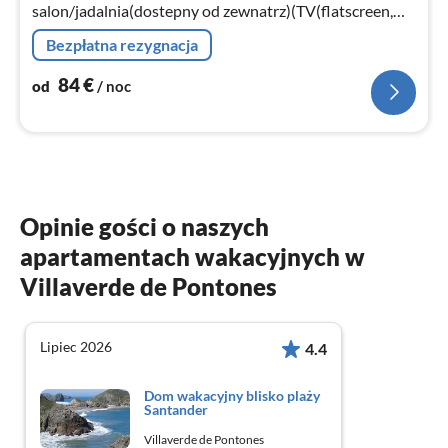
salon/jadalnia(dostepny od zewnatrz)(TV(flatscreen,
digital), kominek, zestaw wypoczynkowy),
Bezpłatna rezygnacja
łazienka(umywalka, toaleta)
84
€
od
/ noc
Opinie gości o naszych
apartamentach wakacyjnych w
Villaverde de Pontones
Lipiec 2026
4.4
Dom wakacyjny blisko plaży
Santander
Villaverde de Pontones