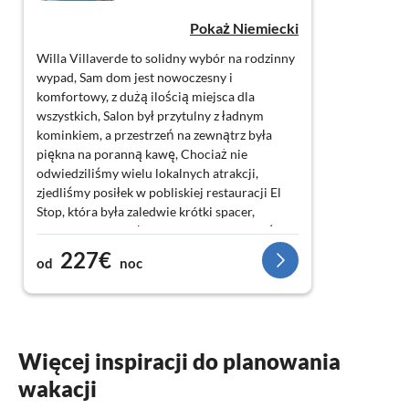
Pokaż Niemiecki
Willa Villaverde to solidny wybór na rodzinny
wypad, Sam dom jest nowoczesny i
komfortowy, z dużą ilością miejsca dla
wszystkich, Salon był przytulny z ładnym
kominkiem, a przestrzeń na zewnątrz była
piękna na poranną kawę, Chociaż nie
odwiedziliśmy wielu lokalnych atrakcji,
zjedliśmy posiłek w pobliskiej restauracji El
Stop, która była zaledwie krótki spacer,
Zameldowanie było proste, a my doceniliśmy
cichą okolicę, Praktyczna opcja na rodzinne
227€
od
noc
wakacje
Więcej inspiracji do planowania
wakacji