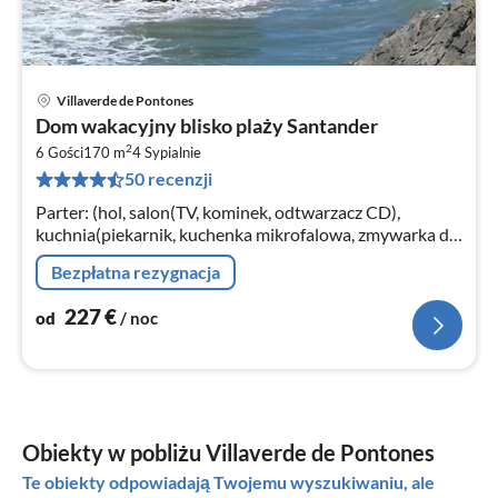
Villaverde de Pontones
Ce
Dom wakacyjny blisko plaży Santander
od
2
2
6 Gości
170 m
4
Sypialnie
50 recenzji
za
no
Parter: (hol, salon(TV, kominek, odtwarzacz CD),
kuchnia(piekarnik, kuchenka mikrofalowa, zmywarka do
naczyń, lodówko-zamrażarka), sypialnia(2-osobowa
Bezpłatna rezygnacja
kanapa rozkładana)
227
€
od
/ noc
Obiekty w pobliżu Villaverde de Pontones
Te obiekty odpowiadają Twojemu wyszukiwaniu, ale