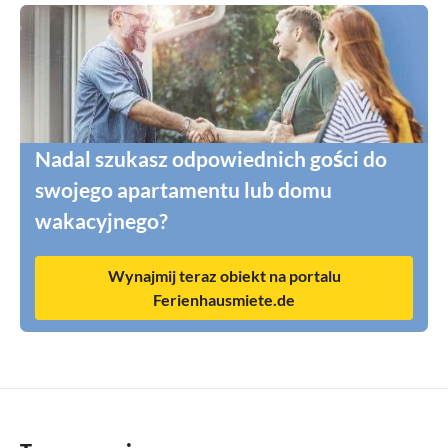
Nadal szukasz odpowiednich gości do
swojego apartamentu lub domu
wakacyjnego?
Wynajmij teraz obiekt na portalu
Ferienhausmiete.de