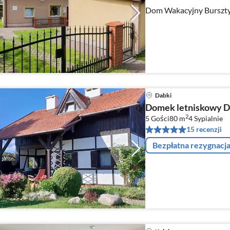
Dom Wakacyjny Burszt
Dabki
Domek letniskowy Dab
2
5 Gości
80 m
4
Sypialnie
15 recenzji
Bezpłatna rezygnacj