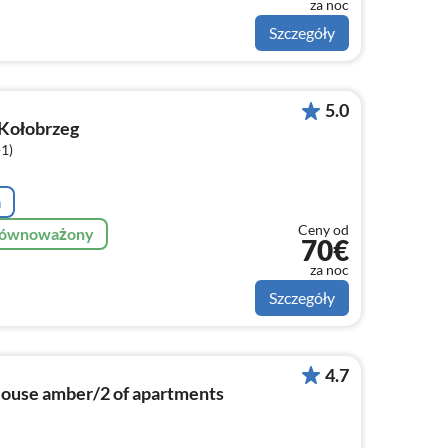
za noc
Szczegóły
5.0
Kołobrzeg
+1)
a
Ceny od
zrównoważony
70€
za noc
Szczegóły
4.7
ouse amber/2 of apartments