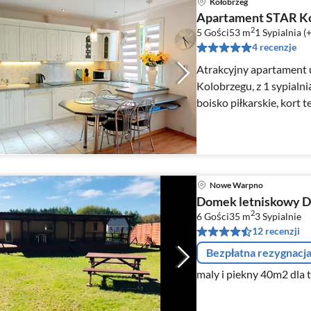
Kołobrzeg
Apartament STAR K
2
5 Gości
53 m
1
Sypialnia (
4 recenzje
Atrakcyjny apartament
Kolobrzegu, z 1 sypialnią, zakw. 1 do 4
boisko piłkarskie, kort 
zabaw.
Nowe Warpno
Domek letniskowy D
2
6 Gości
35 m
3
Sypialnie
12 recenzji
Bezpłatna rezygnacj
m