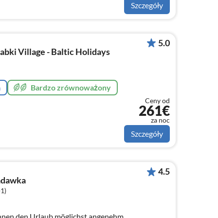
Szczegóły
5.0
ki Village - Baltic Holidays
a
Bardzo zrównoważony
Ceny od
261€
za noc
Szczegóły
4.5
adawka
+1)
Ihnen den Urlaub möglichst angenehm