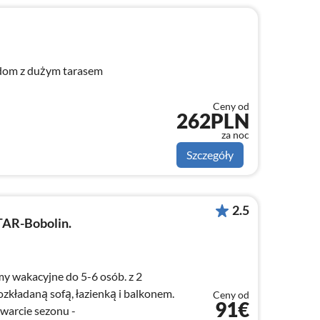
dom z dużym tarasem
Ceny od
262PLN
za noc
Szczegóły
2.5
TAR-Bobolin.
 wakacyjne do 5-6 osób. z 2
ozkładaną sofą, łazienką i balkonem.
Ceny od
91€
Parking. Plaża 200m. Otwarcie sezonu -