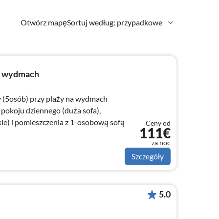
Otwórz mapę
Sortuj według: przypadkowe
na wydmach
 (5osób) przy plaży na wydmach
 pokoju dziennego (duża sofa),
kie) i pomieszczenia z 1-osobową sofą
Ceny od
111€
za noc
Szczegóły
5.0