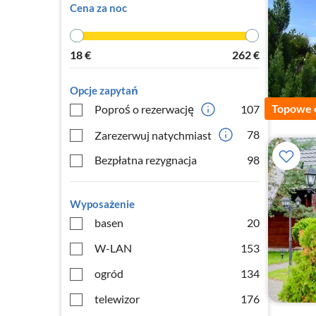
Cena za noc
18
€
262
€
Opcje zapytań
Topowe 
Poproś o rezerwację
107
78
Zarezerwuj natychmiast
Bezpłatna rezygnacja
98
Wyposażenie
basen
20
W-LAN
153
ogród
134
telewizor
176