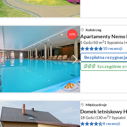
Kołobrzeg
10%
Apartamenty Nemo 
2
5 Gości
50 m
1
Sypialnia (
10 recenzji
Bezpłatna rezygnacj
Szczególnie 
Międzyzdroje
Domek letniskowy H
2
18 Gości
130 m
7
Sypialni
8 recenzji