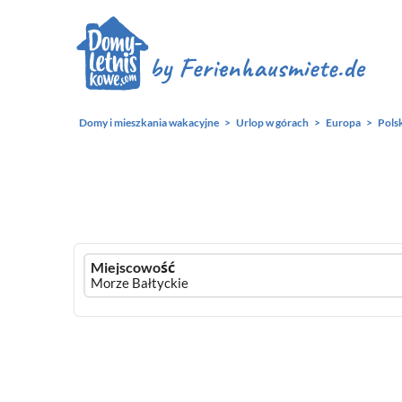
Domy i mieszkania wakacyjne
Urlop w górach
Europa
Pols
Ferienhausmiete
Miejscowość
logo