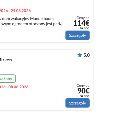
2026 - 29.08.2026
Ceny od
y dom wakacyjny Mandelbaum
114€
rowym ogrodem otoczony jest perłą
za noc
ami, lasami i morzem.
Szczegóły
5.0
Birken
ważony
Ceny od
026 - 08.08.2026
90€
za noc
Szczegóły