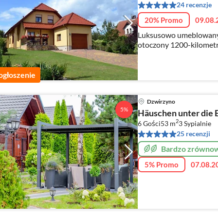
24 recenzje
20% Promo
09.08.
Luksusowo umeblowan
otoczony 1200-kilomet
Bałtyku, otoczony jezior
ogłoszenie
Dzwirzyno
5%
Häuschen unter die 
2
6 Gości
53 m
3
Sypialnie
25 recenzji
Bardzo zrówno
5% Promo
07.08.2