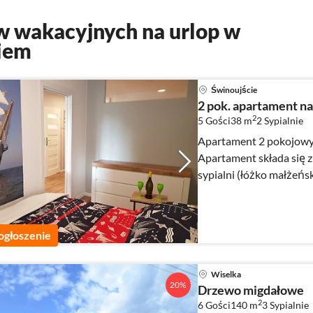
 wakacyjnych na urlop w
kiem
Świnoujście
2 pok. apartament 
2
5 Gości
38 m
2
Sypialnie
Apartament 2 pokojowy
Apartament składa się z
sypialni (łóżko małżeńs
ogłoszenie
Wiselka
20%
Drzewo migdałowe
2
6 Gości
140 m
3
Sypialnie