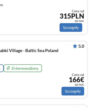
yn
Ceny od
315PLN
za noc
Szczegóły
5.0
ki Village - Baltic Sea Poland
a
Zrównoważony
Ceny od
166€
za noc
Szczegóły