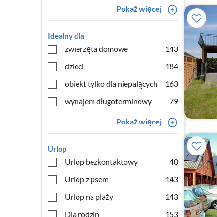
Pokaż więcej
Idealny dla
zwierzęta domowe
143
dzieci
184
obiekt tylko dla niepalących
163
wynajem długoterminowy
79
Pokaż więcej
Urlop
Urlop bezkontaktowy
40
Urlop z psem
143
Urlop na plaży
143
Dla rodzin
153