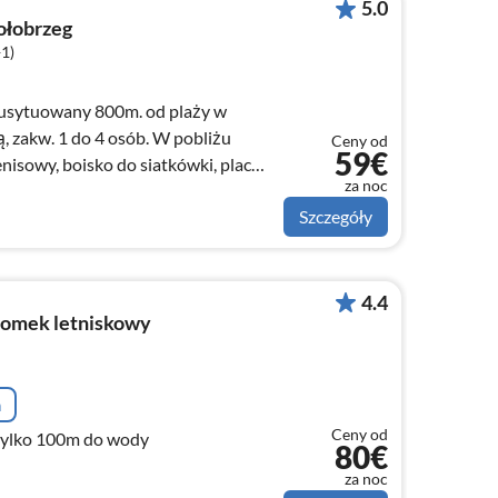
5.0
ołobrzeg
+1)
 usytuowany 800m. od plaży w
 osób. W pobliżu
Ceny od
59€
tenisowy, boisko do siatkówki, plac
za noc
Szczegóły
4.4
omek letniskowy
a
Ceny od
aly i piekny 40m2 dla tylko 100m do wody
80€
za noc