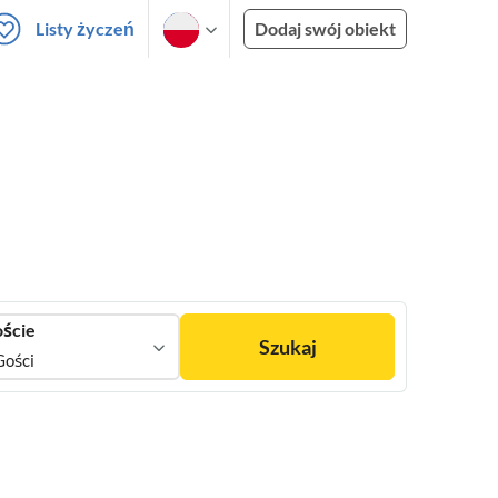
Listy życzeń
Dodaj swój obiekt
ście
Szukaj
Gości