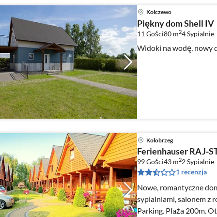
Kołczewo
Piękny dom Shell IV
2
11 Gości
80 m
4
Sypialnie
Widoki na wodę, nowy 
Kołobrzeg
Ferienhauser RAJ-S
2
99 Gości
43 m
2
Sypialnie
1 recenzja
Nowe, romantyczne domy
sypialniami, salonem z r