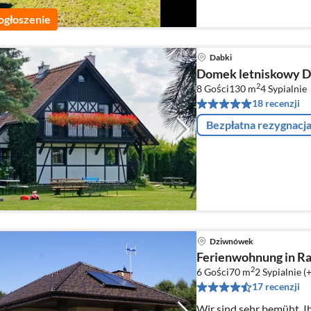
ogłoszenie
Dabki
Domek letniskowy Dab
2
8 Gości
130 m
4
Sypialnie
18 recenzji
Bezpłatna rezygnacj
Dziwnówek
Ferienwohnung in R
2
6 Gości
70 m
2
Sypialnie (
17 recenzji
Wir sind sehr bemüht, 