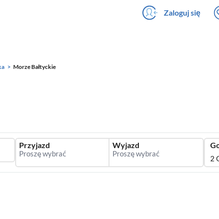
Zaloguj się
ka
Morze Bałtyckie
Przyjazd
Wyjazd
Go
2 