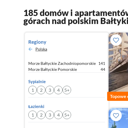
185 domów i apartamentów
górach nad polskim Bałty
Regiony
Polska
Morze Bałtyckie Zachodniopomorskie
141
Morze Bałtyckie Pomorskie
44
Sypialnie
1
2
3
4
5+
Topowe 
Łazienki
1
2
3
4
5+