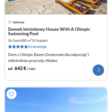
Zadvarje
Ce
Domek letniskowy House With A Olimpic
od
Swimming Pool
6
2
26 Gości
480 m
10
Sypialni
za
no
3 recenzje
Dom z Olimpic Basen Doskonale dla odpocząć i
miłośników przyrody. Wideo:
642
€
od
/ noc