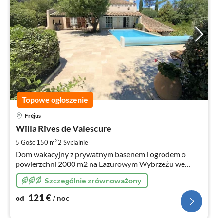
Topowe ogłoszenie
Ce
Fréjus
od
1
Willa Rives de Valescure
za
2
5 Gości
150 m
2
Sypialnie
no
Dom wakacyjny z prywatnym basenem i ogrodem o
powierzchni 2000 m2 na Lazurowym Wybrzeżu we
Fréjus / St Raphael
Szczególnie zrównoważony
121
€
od
/ noc