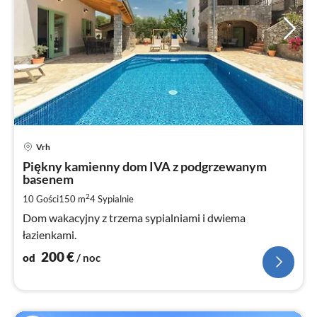
Ce
Vrh
od
2
Piękny kamienny dom IVA z podgrzewanym
basenem
za
no
2
10 Gości
150 m
4
Sypialnie
Dom wakacyjny z trzema sypialniami i dwiema
łazienkami.
200
€
od
/ noc