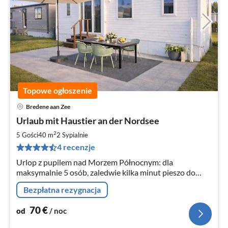
Topowe ogłoszenie
Bredene aan Zee
Ce
Urlaub mit Haustier an der Nordsee
od
7
2
5 Gości
40 m
2
Sypialnie
za
4 recenzje
no
Urlop z pupilem nad Morzem Północnym: dla
maksymalnie 5 osób, zaledwie kilka minut pieszo do
plaży
Bezpłatna rezygnacja
70
€
od
/ noc