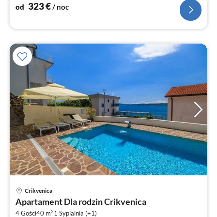
323
€
od
/ noc
Crikvenica
Ce
Apartament Dla rodzin Crikvenica
od
2
4 Gości
40 m
1
Sypialnia (+1)