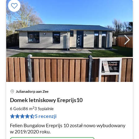
Julianadorp aan Zee
Ce
Domek letniskowy Ereprijs10
od
1
2
6 Gości
86 m
3
Sypialnie
za
5 recenzji
no
Felien Bungalow Ereprijs 10 został nowo wybudowany
w 2019/2020 roku.