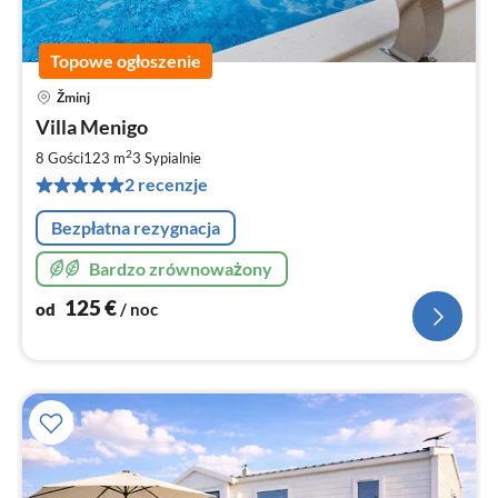
Topowe ogłoszenie
Žminj
Ce
Villa Menigo
od
1
2
8 Gości
123 m
3
Sypialnie
za
2 recenzje
no
Bezpłatna rezygnacja
Bardzo zrównoważony
125
€
od
/ noc