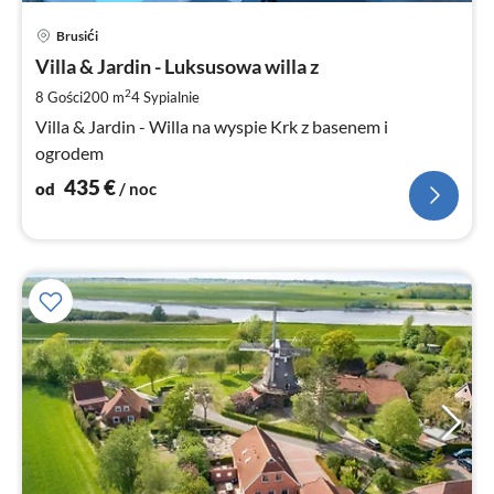
Ce
Brusići
od
4
Villa & Jardin - Luksusowa willa z
za
2
8 Gości
200 m
4
Sypialnie
no
Villa & Jardin - Willa na wyspie Krk z basenem i
ogrodem
435
€
od
/ noc