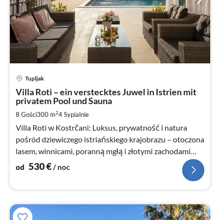
Ce
Tupljak
od
5
Villa Roti – ein verstecktes Juwel in Istrien mit
privatem Pool und Sauna
za
no
2
8 Gości
300 m
4
Sypialnie
Villa Roti w Kostrčani: Luksus, prywatność i natura
pośród dziewiczego istriańskiego krajobrazu – otoczona
lasem, winnicami, poranną mgłą i złotymi zachodami
słońca.
530
€
od
/ noc