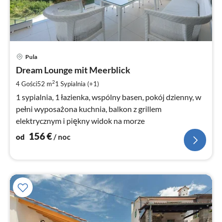
Ce
Pula
od
1
Dream Lounge mit Meerblick
za
2
4 Gości
52 m
1
Sypialnia (+1)
no
1 sypialnia, 1 łazienka, wspólny basen, pokój dzienny, w
pełni wyposażona kuchnia, balkon z grillem
elektrycznym i piękny widok na morze
156
€
od
/ noc