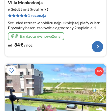
Villa Monkodonja
od
8
2
6 Gości
85 m
2
Sypialnie (+1)
za
1 recenzja
no
Secluded retreat w pobliżu najpiękniejszej plaży w Istrii.
Prywatny basen, całkowicie ogrodzony 2 sypialnie, 1
łazienka, dla maksymalnie 4 (łóżka) + 2 (sofa)
Bardzo zrównoważony
84
€
od
/ noc
10%