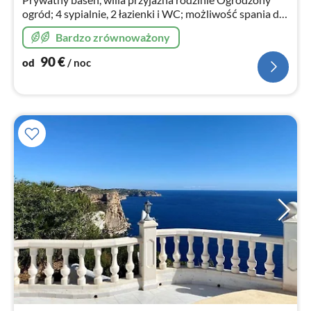
ogród; 4 sypialnie, 2 łazienki i WC; możliwość spania do
12 osób
Bardzo zrównoważony
90
€
od
/ noc