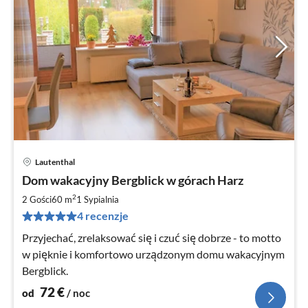
Lautenthal
Ce
Dom wakacyjny Bergblick w górach Harz
od
7
2
2 Gości
60 m
1
Sypialnia
za
4 recenzje
no
Przyjechać, zrelaksować się i czuć się dobrze - to motto
w pięknie i komfortowo urządzonym domu wakacyjnym
Bergblick.
72
€
od
/ noc