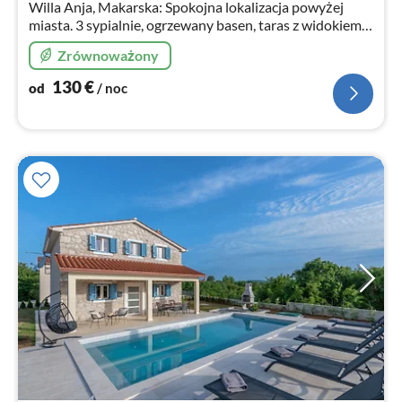
Willa Anja, Makarska: Spokojna lokalizacja powyżej
miasta. 3 sypialnie, ogrzewany basen, taras z widokiem
na morze, grill. Idealne dla rodzin.
Zrównoważony
130
€
od
/ noc