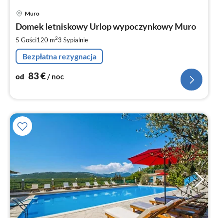
Ce
Muro
od
8
Domek letniskowy Urlop wypoczynkowy Muro
za
2
5 Gości
120 m
3
Sypialnie
no
Bezpłatna rezygnacja
83
€
od
/ noc