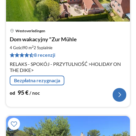
Westoverledingen
Ce
Dom wakacyjny "Zur Mühle
od
9
2
4 Gości
90 m
2
Sypialnie
za
8 recenzji
no
RELAKS - SPOKÓJ - PRZYTULNOŚĆ >HOLIDAY ON
THE DIKE>
Bezpłatna rezygnacja
95
€
od
/ noc