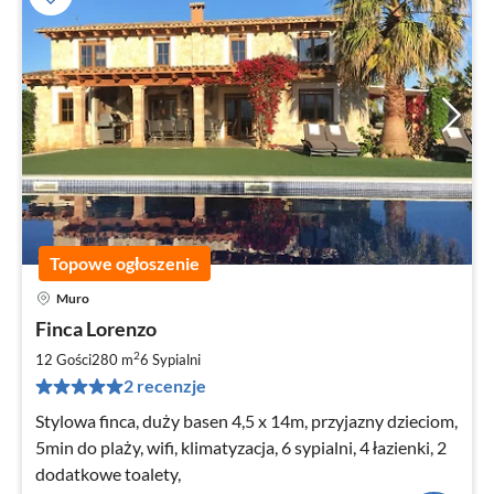
Topowe ogłoszenie
Muro
Ce
Finca Lorenzo
od
3
2
12 Gości
280 m
6
Sypialni
za
2 recenzje
no
Stylowa finca, duży basen 4,5 x 14m, przyjazny dzieciom,
5min do plaży, wifi, klimatyzacja, 6 sypialni, 4 łazienki, 2
dodatkowe toalety,