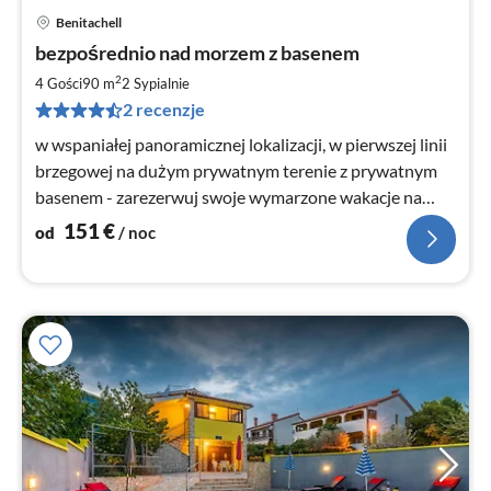
Benitachell
Ce
bezpośrednio nad morzem z basenem
od
1
2
4 Gości
90 m
2
Sypialnie
za
2 recenzje
no
w wspaniałej panoramicznej lokalizacji, w pierwszej linii
brzegowej na dużym prywatnym terenie z prywatnym
basenem - zarezerwuj swoje wymarzone wakacje na
Costa Blanca
151
€
od
/ noc