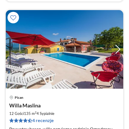
Pican
Ce
Willa Maslina
od
9
2
12 Gości
135 m
4
Sypialnie
za
4 recenzje
no
Prywatny basen, willa przyjazna rodzinie Ogrodzony