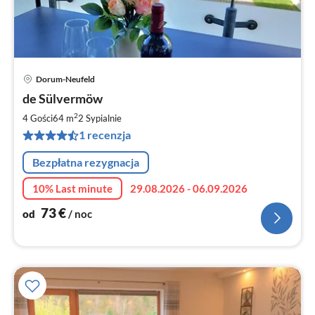
Dorum-Neufeld
Ce
de Sülvermöw
od
7
2
4 Gości
64 m
2
Sypialnie
za
1 recenzja
no
Bezpłatna rezygnacja
10% Last minute
29.08.2026 - 06.09.2026
73
€
od
/ noc