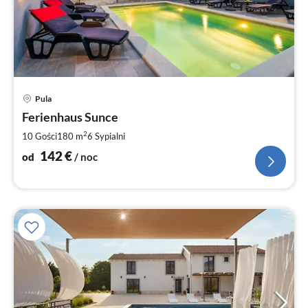
Ce
Pula
od
1
Ferienhaus Sunce
za
2
10 Gości
180 m
6
Sypialni
no
142
€
od
/ noc