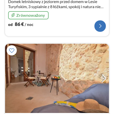
Domek letniskowy z jeziorem przed domem w Lesie
Turyńskim, 3 sypialnie z 8 łóżkami, spokój i natura nie
mają tu końca, sauna, zwierzęta domowe mile widziane.
Zrównoważony
86
€
od
/ noc