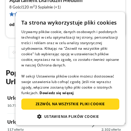
Apartament Dla rodzin Medulin
od
2
2
8 Gości
120 m
3
Sypialnie (+1)
11 recenzji
za
no
Ta strona wykorzystuje pliki cookies
221
€
od
/ noc
Używamy plików cookie, danych osobowych i podobnych
technologii w celu optymalizacji tej strony, personalizacji
treści i reklam oraz w celu analizy statystycznej
użytkowania. Klikając na "Zezwól na wszystkie pliki
1
2
3
4
5
...
cookie" lub wybierając opcję w ustawieniach plików
cookie, wyrażasz na to zgodę, co zostało również opisane
w naszej Ochrona danych.
Popularne regiony i miejscowości
W sekcji Ustawienia plików cookie możesz dostosować
Urlop w górach w świat
swoje ustawienia lub cofnąć zgodę. Jeśli nie wyrazisz
zgody, włączone zostaną tylko pliki cookie o istotnych
funkcjach.
Dowiedz się więcej
Urlop w górach w Europie
Urlop w górac
ZEZWÓL NA WSZYSTKIE PLIKI COOKIE
10.713 oferty
947 oferty
USTAWIENIA PLIKÓW COOKIE
Urlop w górach w Polsce
Urlop w górac
117 oferty
2.102 oferty