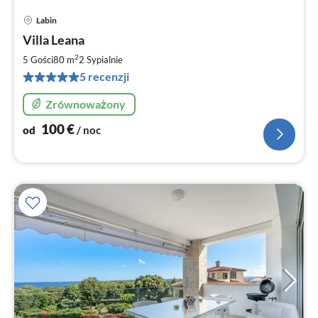
Labin
Ce
Villa Leana
od
1
2
5 Gości
80 m
2
Sypialnie
za
5 recenzji
no
Zrównoważony
100
€
od
/ noc