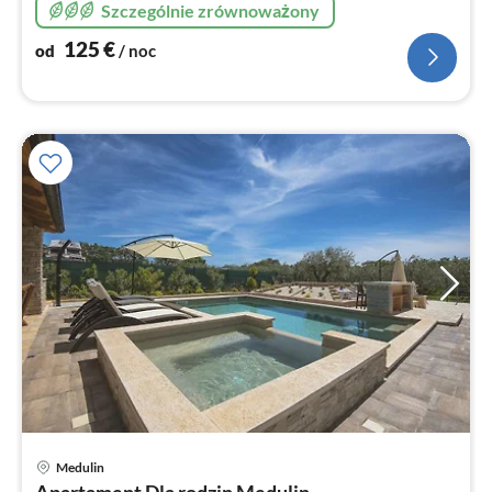
Szczególnie zrównoważony
125
€
od
/ noc
Medulin
Ce