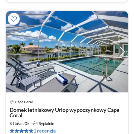
Cape Coral
Ce
Domek letniskowy Urlop wypoczynkowy Cape
od
Coral
1
2
8 Gości
205 m
4
Sypialnie
za
no
1 recenzja