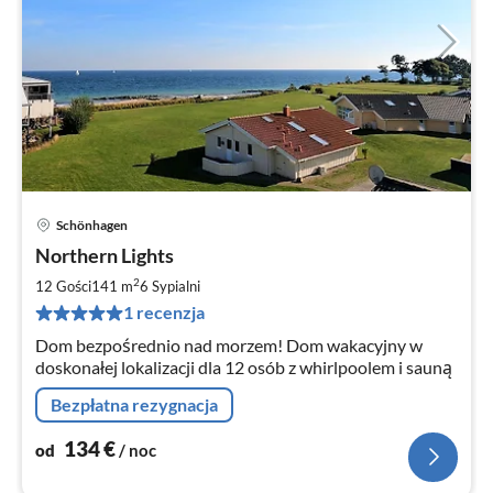
Schönhagen
Ce
Northern Lights
od
1
2
12 Gości
141 m
6
Sypialni
za
1 recenzja
no
Dom bezpośrednio nad morzem! Dom wakacyjny w
doskonałej lokalizacji dla 12 osób z whirlpoolem i sauną
Bezpłatna rezygnacja
134
€
od
/ noc