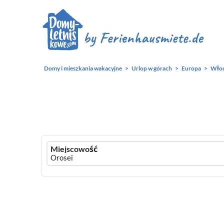
Domy i mieszkania wakacyjne
Urlop w górach
Europa
Wło
Ferienhausmiete
Miejscowość
logo