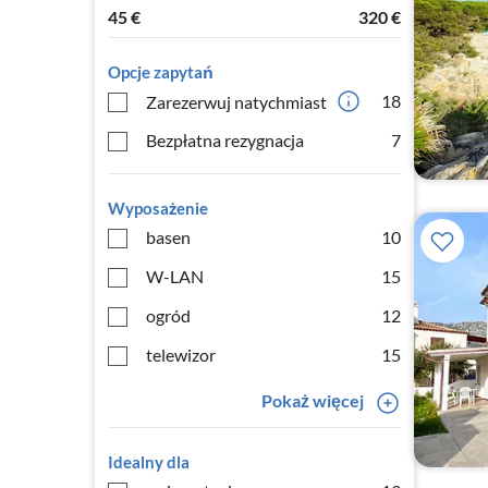
45
€
320
€
Opcje zapytań
18
Zarezerwuj natychmiast
Bezpłatna rezygnacja
7
Wyposażenie
basen
10
W-LAN
15
ogród
12
telewizor
15
Pokaż więcej
Idealny dla