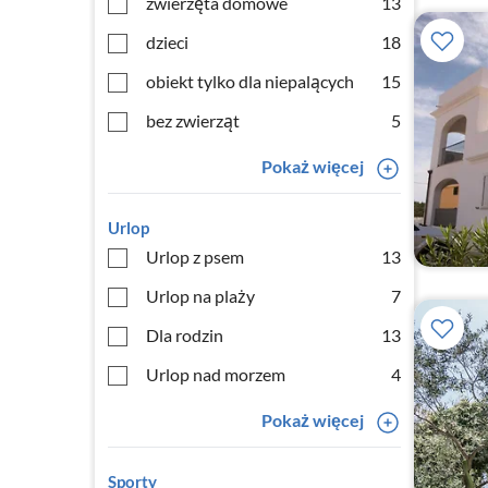
zwierzęta domowe
13
dzieci
18
obiekt tylko dla niepalących
15
bez zwierząt
5
Pokaż więcej
Urlop
Urlop z psem
13
Urlop na plaży
7
Dla rodzin
13
Urlop nad morzem
4
Pokaż więcej
Sporty