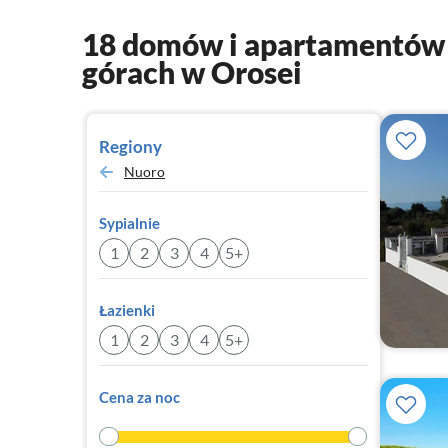
18 domów i apartamentów 
górach w Orosei
Regiony
Nuoro
Sypialnie
1
2
3
4
5+
Łazienki
1
2
3
4
5+
Cena za noc