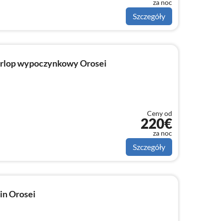
za noc
Szczegóły
rlop wypoczynkowy Orosei
Ceny od
220€
za noc
Szczegóły
in Orosei