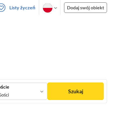
Listy życzeń
Dodaj swój obiekt
ście
Szukaj
Gości