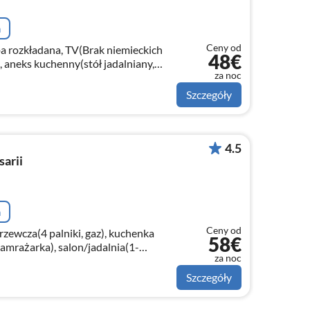
a
Ceny od
 rozkładana, TV(Brak niemieckich
48€
, aneks kuchenny(stół jadalniany,
za noc
 gaz)
Szczegóły
4.5
arii
a
Ceny od
zewcza(4 palniki, gaz), kuchenka
58€
mrażarka), salon/jadalnia(1-
za noc
na, TV, stół jadalniany)
Szczegóły