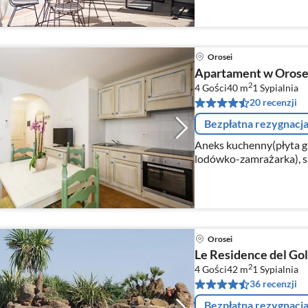
Orosei
Apartament w Orosei
2
4 Gości
40 m
1
Sypialnia
20 recenzji
Bezpłatna rezygnacj
Aneks kuchenny(płyta grz
lodówko-zamrażarka), s
łóżko 1-osobowe, TV, stó
osobowe)
Orosei
Le Residence del Gol
2
4 Gości
42 m
1
Sypialnia
36 recenzji
Bezpłatna rezygnacj