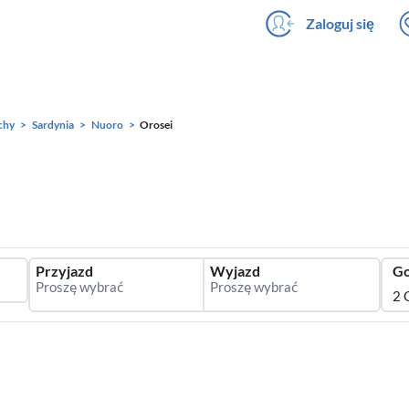
Zaloguj się
chy
Sardynia
Nuoro
Orosei
Przyjazd
Wyjazd
Go
2 