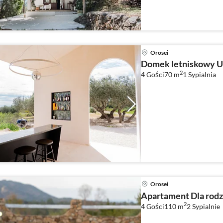
Orosei
Domek letniskowy U
2
4 Gości
70 m
1
Sypialnia
Orosei
Apartament Dla rodz
2
4 Gości
110 m
2
Sypialnie