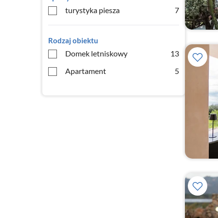
turystyka piesza
7
Rodzaj obiektu
Domek letniskowy
13
Apartament
5