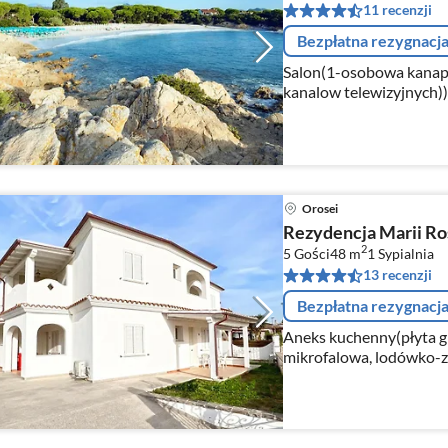
11 recenzji
Bezpłatna rezygnacj
Salon(1-osobowa kanapa
kanalow telewizyjnych))
płyta grzewcza(4 palniki,
Orosei
Rezydencja Marii Ros
2
5 Gości
48 m
1
Sypialnia
13 recenzji
Bezpłatna rezygnacj
Aneks kuchenny(płyta gr
mikrofalowa, lodówko-za
osobowa kanapa rozkłada