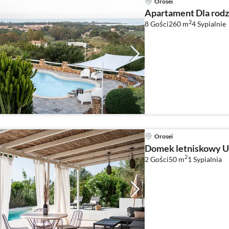
Orosei
Apartament Dla rodz
2
8 Gości
260 m
4
Sypialnie
Orosei
Domek letniskowy U
2
2 Gości
50 m
1
Sypialnia