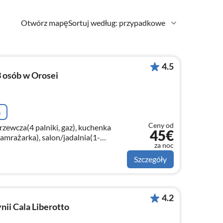
Otwórz mapę
Sortuj według: przypadkowe
4.5
 osób w Orosei
a
Ceny od
zewcza(4 palniki, gaz), kuchenka
45€
mrażarka), salon/jadalnia(1-
za noc
na, TV, stół jadalniany)
Szczegóły
4.2
ii Cala Liberotto