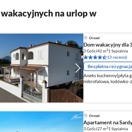
wakacyjnych na urlop w
Orosei
Dom wakacyjny dla 3
2
3 Gości
42 m
1
Sypialnia
13 recenzji
Bezpłatna rezygnacj
Aneks kuchenny(płyta gr
mikrofalowa, lodówko-za
osobowa kanapa rozkłada
Orosei
Apartament na Sardyn
2
3 Gości
27 m
1
Sypialnia