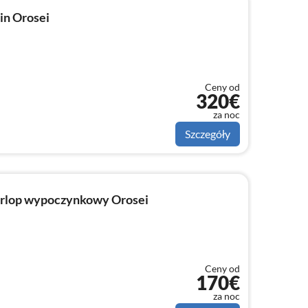
in Orosei
Ceny od
320€
za noc
Szczegóły
rlop wypoczynkowy Orosei
Ceny od
170€
za noc