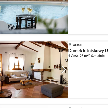
Orosei
Domek letniskowy U
2
4 Gości
95 m
2
Sypialnie