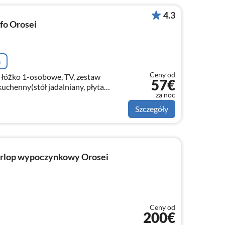
4.3
fo Orosei
a
Ceny od
 łóżko 1-osobowe, TV, zestaw
57€
chenny(stół jadalniany, płyta
za noc
), piekarnik, lodówko-zamrażarka)
Szczegóły
rlop wypoczynkowy Orosei
Ceny od
200€