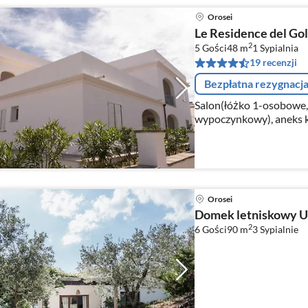
Orosei
Le Residence del Gol
2
5 Gości
48 m
1
Sypialnia
19 recenzji
Bezpłatna rezygnacj
Salon(łóżko 1-osobowe,
wypoczynkowy), aneks ku
grzewcza(4 palniki, gaz
Orosei
Domek letniskowy U
2
6 Gości
90 m
3
Sypialnie