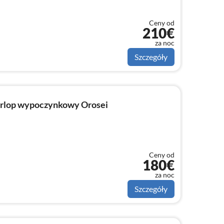
Ceny od
210€
za noc
Szczegóły
rlop wypoczynkowy Orosei
Ceny od
180€
za noc
Szczegóły