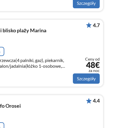
Szczegóły
4.7
 blisko plaży Marina
a
Ceny od
ewcza(4 palniki, gaz), piekarnik,
48€
alon/jadalnia(łóżko 1-osobowe,
za noc
ł jadalniany), sypialnia(łóżko 2-
Szczegóły
4.4
fo Orosei
a