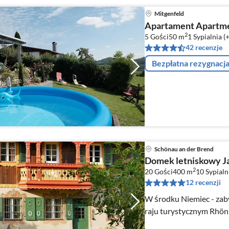
Mitgenfeld
Apartament Apartme
2
5 Gości
50 m
1
Sypialnia (
42 recenzje
Bezpłatna rezygnacj
Schönau an der Brend
Domek letniskowy J
2
20 Gości
400 m
10
Sypialn
12 recenzji
W środku Niemiec - zab
raju turystycznym Rhön