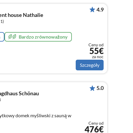
4.9
nt house Nathalie
+1)
a
Bardzo zrównoważony
Ceny od
55€
za noc
Szczegóły
5.0
agdhaus Schönau
i
ytkowy domek myśliwski z sauną w
Ceny od
476€