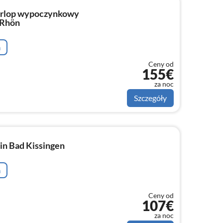
Urlop wypoczynkowy
 Rhön
a
Ceny od
155€
za noc
Szczegóły
in Bad Kissingen
a
Ceny od
107€
za noc