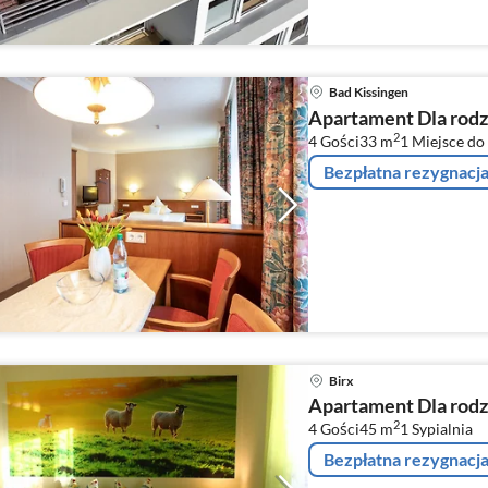
Bad Kissingen
Apartament Dla rodz
2
4 Gości
33 m
1
Miejsce do
Bezpłatna rezygnacj
Birx
Apartament Dla rodz
2
4 Gości
45 m
1
Sypialnia
Bezpłatna rezygnacj