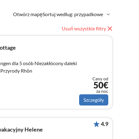
Otwórz mapę
Sortuj według: przypadkowe
Usuń wszystkie filtry
ottage
gen dla 5 osób Niezakłócony daleki
 Przyrody Rhön
Ceny od
50€
za noc
Szczegóły
4.9
akacyjny Helene