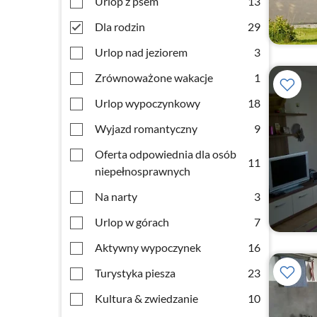
Urlop z psem
13
Dla rodzin
29
Urlop nad jeziorem
3
Zrównoważone wakacje
1
Urlop wypoczynkowy
18
Wyjazd romantyczny
9
Oferta odpowiednia dla osób
11
niepełnosprawnych
Na narty
3
Urlop w górach
7
Aktywny wypoczynek
16
Turystyka piesza
23
Kultura & zwiedzanie
10