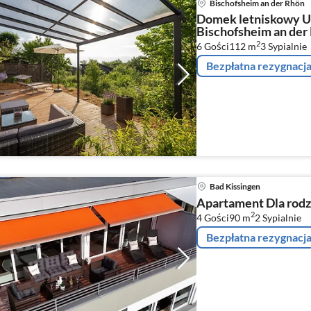
Bischofsheim an der Rhön
Domek letniskowy 
Bischofsheim an der
2
6 Gości
112 m
3
Sypialnie
Bezpłatna rezygnacj
Bad Kissingen
Apartament Dla rodz
2
4 Gości
90 m
2
Sypialnie
Bezpłatna rezygnacj