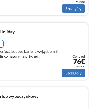
za noc
Szczegóły
Holiday
a
rfect jest bez barier z wyjątkiem 3
lisko natury na pięknej
Ceny od
76€
jazd możliwy jest również pociągiem
za noc
Szczegóły
Urlop wypoczynkowy