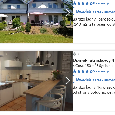
8 recenzji
Bezpłatna rezygnacj
Bardzo ładny i bardzo 
(140 m2) z tarasem od s
nowoczesne meble, grill
łazienka, WC dla gości,
Roth
Domek letniskowy 4 s
2
6 Gości
150 m
3
Sypialnie
9 recenzji
Bezpłatna rezygnacj
Bardzo ładny 4-gwiazdk
od strony południowej, 
meble, nowa kuchnia, 2 