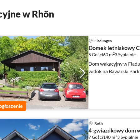
cyjne w Rhön
Fladungen
Domek letniskowy C
2
5 Gości
60 m
3
Sypialnie
Dom wakacyjny w Fladun
widok na Bawarski Park
ogłoszenie
Roth
4-gwiazdkowy dom w
2
7 Gości
140 m
3
Sypialnie