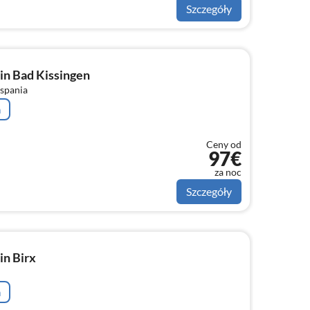
Szczegóły
in Bad Kissingen
 spania
a
Ceny od
97€
za noc
Szczegóły
in Birx
a