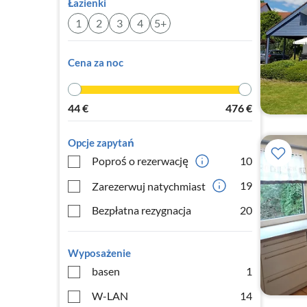
Łazienki
1
2
3
4
5+
Cena za noc
44
€
476
€
Opcje zapytań
Poproś o rezerwację
10
19
Zarezerwuj natychmiast
Bezpłatna rezygnacja
20
Wyposażenie
basen
1
W-LAN
14