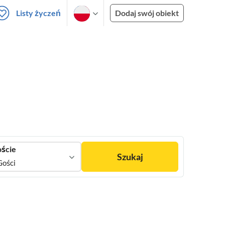
Listy życzeń
Dodaj swój obiekt
ście
Szukaj
Gości