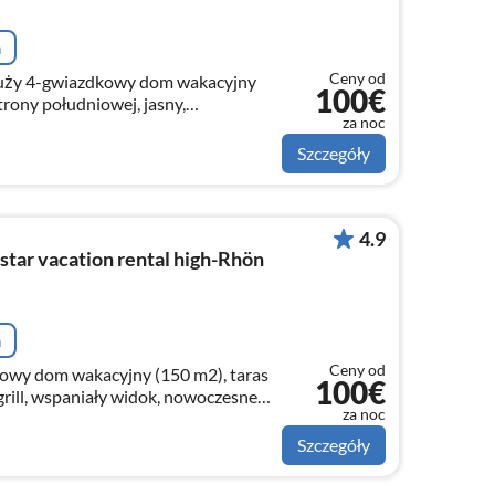
a
Ceny od
duży 4-gwiazdkowy dom wakacyjny
100€
trony południowej, jasny,
za noc
, duża kuchnia, kominek, duża
 WLAN, 2- 7 osób.
Szczegóły
4.9
tar vacation rental high-Rhön
a
Ceny od
owy dom wakacyjny (150 m2), taras
100€
grill, wspaniały widok, nowoczesne
za noc
łazienki, kominek, WLAN, 2-6 osób
Szczegóły