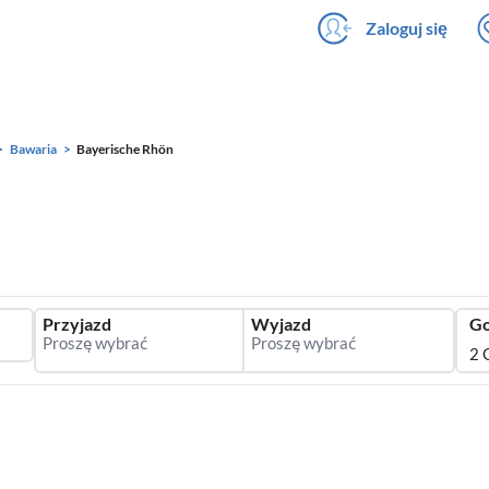
Zaloguj się
Bawaria
Bayerische Rhön
Przyjazd
Wyjazd
Go
2 