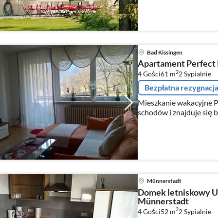
Bad Kissingen
Apartament Perfect 
2
4 Gości
61 m
2
Sypialnie
Bezpłatna rezygnacj
Mieszkanie wakacyjne Pe
schodów i znajduje się b
Salinenpromenade. Przy
lub autobusem.
Münnerstadt
Domek letniskowy 
Münnerstadt
2
4 Gości
52 m
2
Sypialnie