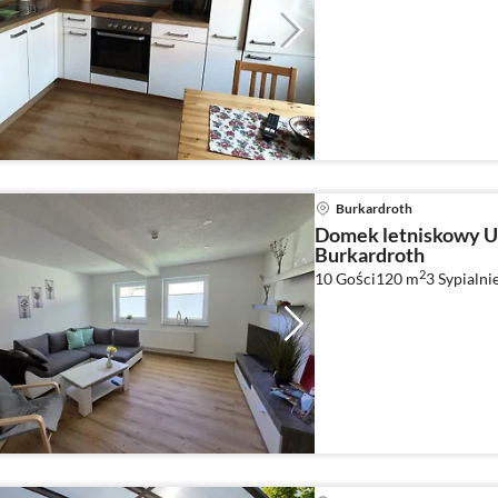
Burkardroth
Domek letniskowy 
Burkardroth
2
10 Gości
120 m
3
Sypialnie