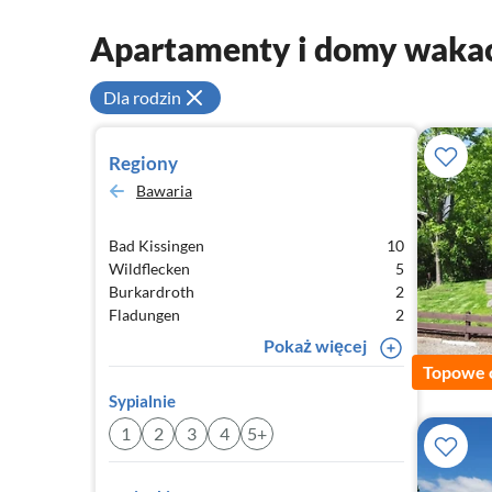
Apartamenty i domy waka
Dla rodzin
Regiony
Bawaria
Bad Kissingen
10
Wildflecken
5
Burkardroth
2
Fladungen
2
Pokaż więcej
Topowe 
Sypialnie
1
2
3
4
5+