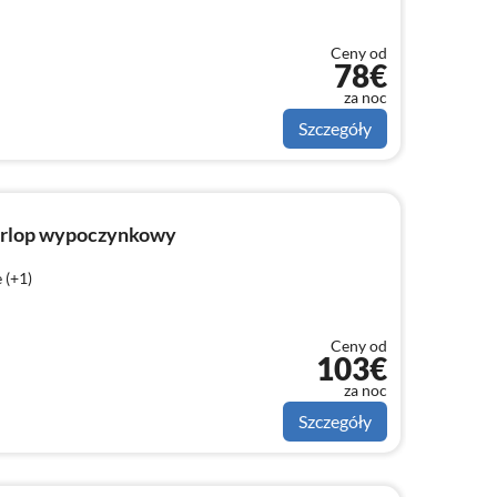
Ceny od
78€
za noc
Szczegóły
Urlop wypoczynkowy
 (+1)
Ceny od
103€
za noc
Szczegóły