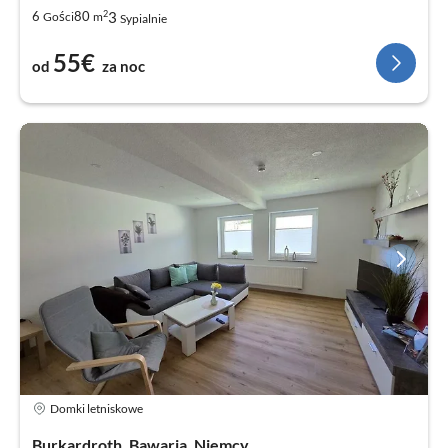
2
3
6
80
Gości
m
Sypialnie
55€
od
za noc
Domki letniskowe
Burkardroth, Bawaria, Niemcy