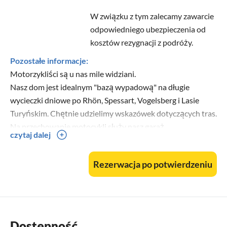
W związku z tym zalecamy zawarcie
odpowiedniego ubezpieczenia od
kosztów rezygnacji z podróży.
Pozostałe informacje:
Motorzykliści są u nas mile widziani.
Nasz dom jest idealnym "bazą wypadową" na długie
wycieczki dniowe po Rhön, Spessart, Vogelsberg i Lasie
Turyńskim. Chętnie udzielimy wskazówek dotyczących tras.
Na przechowanie motocykli służy nasz garaż.
czytaj dalej
Przyjazd w dni robocze jest możliwy od godziny 18:00, w
Rezerwacja po potwierdzeniu
weekendy i święta po wcześniejszym uzgodnieniu
ewentualnie już od 14:00. W alternatywie, po
wcześniejszym uzgodnieniu, możemy zaoferować Państwu
prosty samodzielny check-in za pomocą skrzynki na klucze z
kodem.
Dostępność