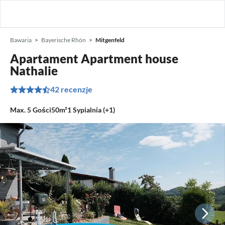
Bawaria
Bayerische Rhön
Mitgenfeld
Apartament Apartment house
Nathalie
42 recenzje
Max.
5
Gości
50m²
1
Sypialnia (+1)