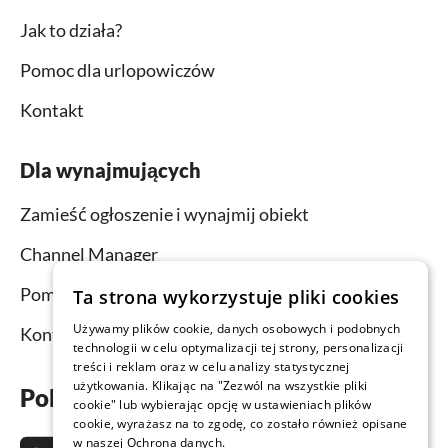
Jak to działa?
Pomoc dla urlopowiczów
Kontakt
Dla wynajmujących
Zamieść ogłoszenie i wynajmij obiekt
Channel Manager
Pomoc dla wynajmujących
Ta strona wykorzystuje pliki cookies
Używamy plików cookie, danych osobowych i podobnych
Kontakt
technologii w celu optymalizacji tej strony, personalizacji
treści i reklam oraz w celu analizy statystycznej
użytkowania. Klikając na "Zezwól na wszystkie pliki
Pobierz aplikację już teraz
cookie" lub wybierając opcję w ustawieniach plików
cookie, wyrażasz na to zgodę, co zostało również opisane
w naszej Ochrona danych.