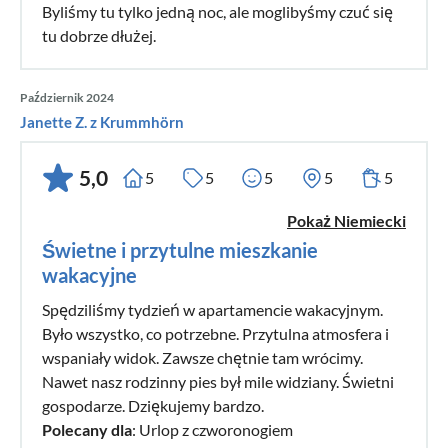
Byliśmy tu tylko jedną noc, ale moglibyśmy czuć się
tu dobrze dłużej.
Październik 2024
Janette Z. z Krummhörn
5,0
5
5
5
5
5
Pokaż Niemiecki
Świetne i przytulne mieszkanie
wakacyjne
Spędziliśmy tydzień w apartamencie wakacyjnym.
Było wszystko, co potrzebne. Przytulna atmosfera i
wspaniały widok. Zawsze chętnie tam wrócimy.
Nawet nasz rodzinny pies był mile widziany. Świetni
gospodarze. Dziękujemy bardzo.
Polecany dla
: Urlop z czworonogiem