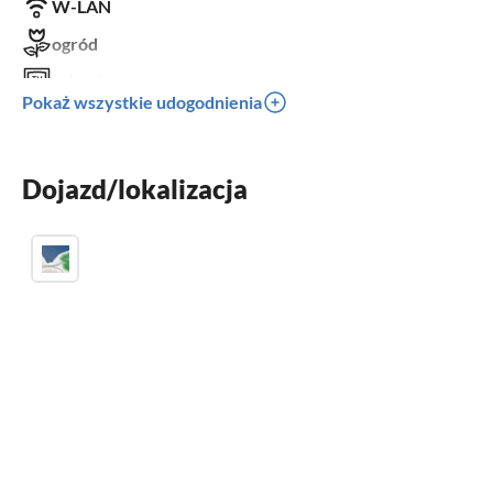
W-LAN
ogród
telewizor
Pokaż wszystkie udogodnienia
taras
zmywarka
Dojazd/lokalizacja
kominek