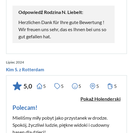
Odpowiedź Rodzina N. Liebelt:
Herzlichen Dank für Ihre gute Bewertung !
Wir freuen uns sehr, das es Ihnen bei uns so
gut gefallen hat.
Lipiec 2024
Kim S. z Rotterdam
5,0
5
5
5
5
5
Pokaż Holenderski
Polecam!
Mieliśmy miły pobyt jako przystanek w drodze.
Spokój, życzliwi ludzie, piękne widoki i cudowny
basen dla dzieci!