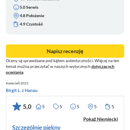
5.0 Serwis
4.8 Położenie
4.9 Czystość
Napisz recenzję
Oceny są sprawdzane pod kątem autentyczności. Więcej na ten
temat można przeczytać w naszych wytycznych
dotyczących
oceniania
.
Kwiecień 2025
Birgit L. z Hanau
5,0
5
5
5
5
5
Pokaż Niemiecki
Szczególnie piękny