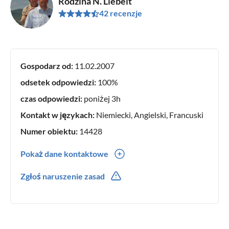
Rodzina N. Liebelt
42 recenzje
Gospodarz od:
11.02.2007
odsetek odpowiedzi:
100%
czas odpowiedzi:
poniżej 3h
Kontakt w językach:
Niemiecki, Angielski, Francuski
Numer obiektu:
14428
Pokaż dane kontaktowe
0049(0) -9741-5044
Zgłoś naruszenie zasad
0049(0) 170 4996967