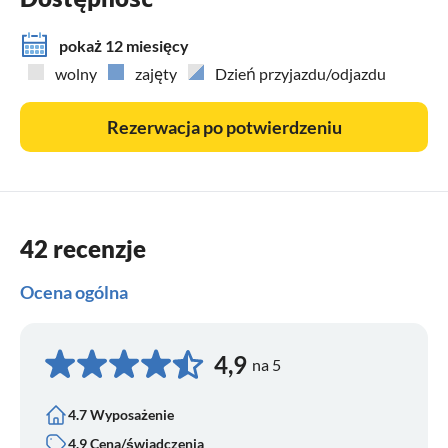
pokaż 12 miesięcy
wolny
zajęty
Dzień przyjazdu/odjazdu
Rezerwacja po potwierdzeniu
42 recenzje
Ocena ogólna
4,9
na 5
4.7 Wyposażenie
4.9 Cena/świadczenia