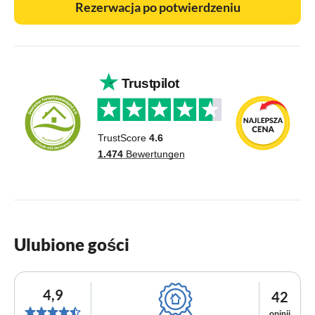
Rezerwacja po potwierdzeniu
Ulubione gości
4,9
42
opinii