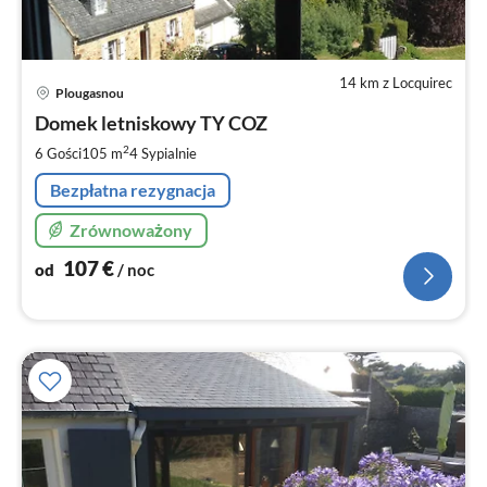
14 km z Locquirec
Ce
Plougasnou
od
1
Domek letniskowy TY COZ
za
2
6 Gości
105 m
4
Sypialnie
no
Bezpłatna rezygnacja
Zrównoważony
107
€
od
/ noc