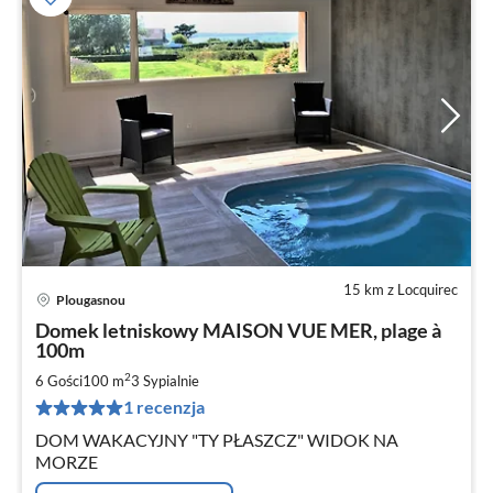
15 km z Locquirec
Plougasnou
Ce
Domek letniskowy MAISON VUE MER, plage à
od
100m
1
2
6 Gości
100 m
3
Sypialnie
za
no
1 recenzja
DOM WAKACYJNY "TY PŁASZCZ" WIDOK NA
MORZE