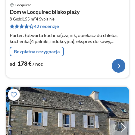
Locquirec
Ce
Dom w Locquirec blisko plaży
od
2
1
8 Gości
155 m
4
Sypialnie
42 recenzje
za
no
Parter: (otwarta kuchnia(czajnik, opiekacz do chleba,
kuchenka(4 palniki, indukcyjna), ekspres do kawy,
piekarnik, kuchenka mikrofalowa, zmywarka do naczyń,
Bezpłatna rezygnacja
lodówka)
178
€
od
/ noc