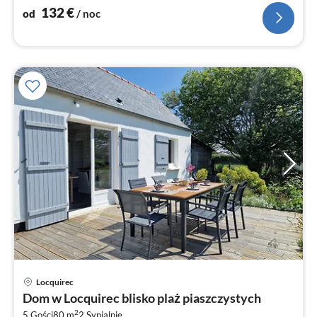
132
€
od
/ noc
Locquirec
Ce
Dom w Locquirec blisko plaż piaszczystych
od
2
5 Gości
80 m
2
Sypialnie