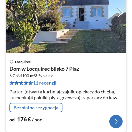
Locquirec
Ce
Dom w Locquirec blisko 7 Plaż
od
2
1
6 Gości
100 m
3
Sypialnie
11 recenzji
za
no
Parter: (otwarta kuchnia(czajnik, opiekacz do chleba,
kuchenka(4 palniki, plyta grzewcza), zaparzacz do kawy,
piekarnik, kuchenka mikrofalowa, zmywarka do naczyń,
Bezpłatna rezygnacja
lodówka, zamrażar...
176
€
od
/ noc