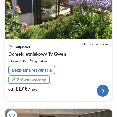
14 km z Locquirec
Ce
Plougasnou
od
1
Domek letniskowy Ty Gwen
za
2
6 Gości
105 m
3
Sypialnie
no
Bezpłatna rezygnacja
Zrównoważony
117
€
od
/ noc