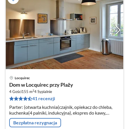
Locquirec
Ce
Dom w Locquirec przy Plaży
od
2
1
4 Gości
155 m
4
Sypialnie
41 recenzji
za
no
Parter: (otwarta kuchnia(czajnik, opiekacz do chleba,
kuchenka(4 palniki, indukcyjna), ekspres do kawy,
piekarnik, kuchenka mikrofalowa, zmywarka do naczyń,
Bezpłatna rezygnacja
lodówka)