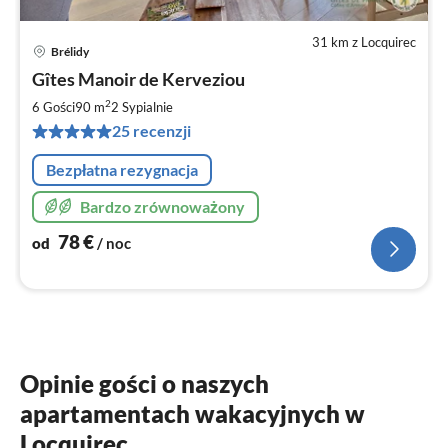
31 km z Locquirec
Brélidy
Ce
Gîtes Manoir de Kerveziou
od
7
2
6 Gości
90 m
2
Sypialnie
za
25 recenzji
no
Bezpłatna rezygnacja
Bardzo zrównoważony
78
€
od
/ noc
Opinie gości o naszych
apartamentach wakacyjnych w
Locquirec