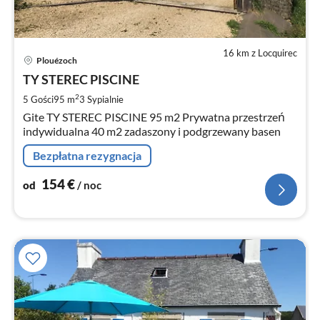
16 km z Locquirec
Ce
Plouézoch
od
1
TY STEREC PISCINE
za
2
5 Gości
95 m
3
Sypialnie
no
Gite TY STEREC PISCINE 95 m2 Prywatna przestrzeń
indywidualna 40 m2 zadaszony i podgrzewany basen
Bezpłatna rezygnacja
154
€
od
/ noc