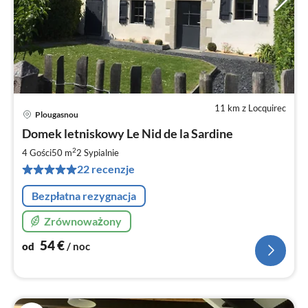
11 km z Locquirec
Plougasnou
Ce
Domek letniskowy Le Nid de la Sardine
od
5
2
4 Gości
50 m
2
Sypialnie
za
22 recenzje
no
Bezpłatna rezygnacja
Zrównoważony
54
€
od
/ noc