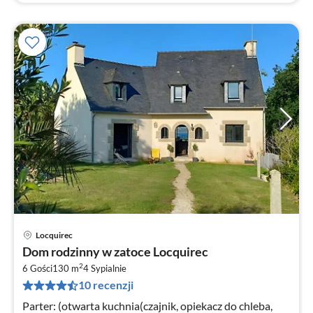
Locquirec
Ce
Dom rodzinny w zatoce Locquirec
od
2
3
6 Gości
130 m
4
Sypialnie
10 recenzji
za
no
Parter: (otwarta kuchnia(czajnik, opiekacz do chleba,