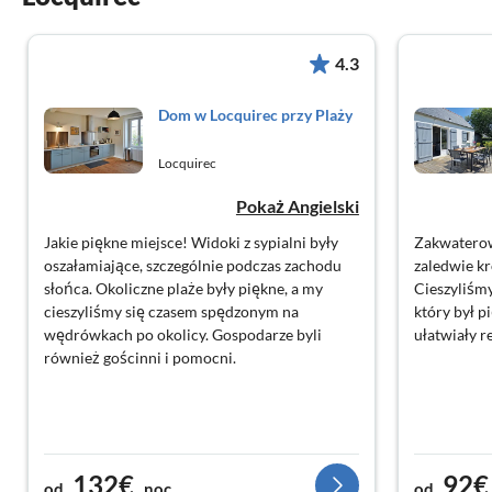
4.3
Dom w Locquirec przy Plaży
Locquirec
Pokaż Angielski
Jakie piękne miejsce! Widoki z sypialni były
Zakwaterow
oszałamiające, szczególnie podczas zachodu
zaledwie kr
słońca. Okoliczne plaże były piękne, a my
Cieszyliśmy
cieszyliśmy się czasem spędzonym na
który był 
wędrówkach po okolicy. Gospodarze byli
ułatwiały r
również gościnni i pomocni.
132€
92€
od
noc
od