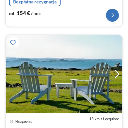
Bezpłatna rezygnacja
154
€
od
/ noc
15 km z Locquirec
Ce
Plougasnou
od