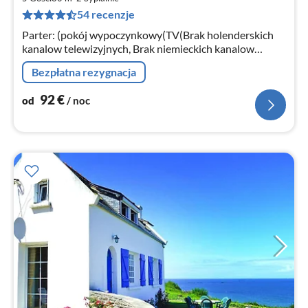
9
54 recenzje
za
no
Parter: (pokój wypoczynkowy(TV(Brak holenderskich
kanalow telewizyjnych, Brak niemieckich kanalow
telewizyjnych), kominek)
Bezpłatna rezygnacja
92
€
od
/ noc