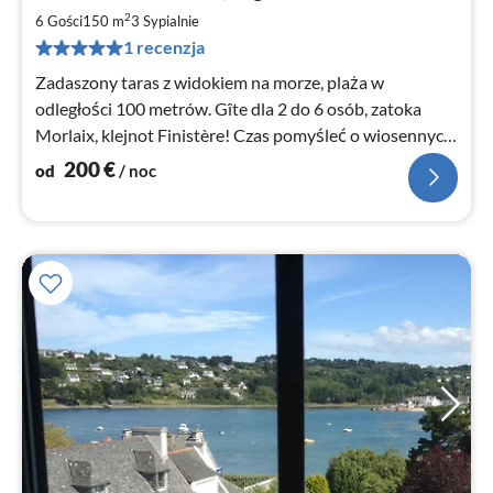
2
2
6 Gości
150 m
3
Sypialnie
za
1 recenzja
no
Zadaszony taras z widokiem na morze, plaża w
odległości 100 metrów. Gîte dla 2 do 6 osób, zatoka
Morlaix, klejnot Finistère! Czas pomyśleć o wiosennych
wakacjach. PROMO: apr
200
€
od
/ noc