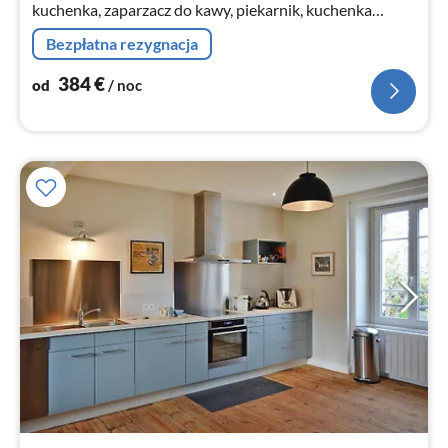
kuchenka, zaparzacz do kawy, piekarnik, kuchenka
mikrofalowa, zmywarka do naczyń, lodówko-
Bezpłatna rezygnacja
zamrażarka)
384
€
od
/ noc