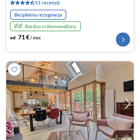
za
11 recenzji
no
Bezpłatna rezygnacja
Bardzo zrównoważony
71
€
od
/ noc