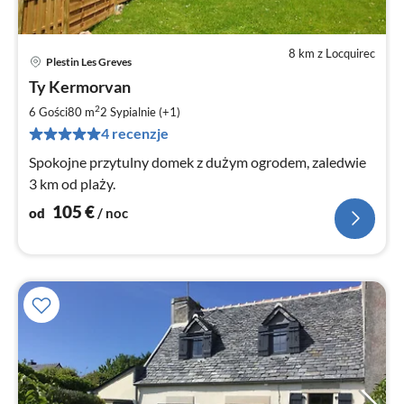
8 km z Locquirec
Plestin Les Greves
Ce
Ty Kermorvan
od
1
2
6 Gości
80 m
2
Sypialnie (+1)
za
4 recenzje
no
Spokojne przytulny domek z dużym ogrodem, zaledwie
3 km od plaży.
105
€
od
/ noc