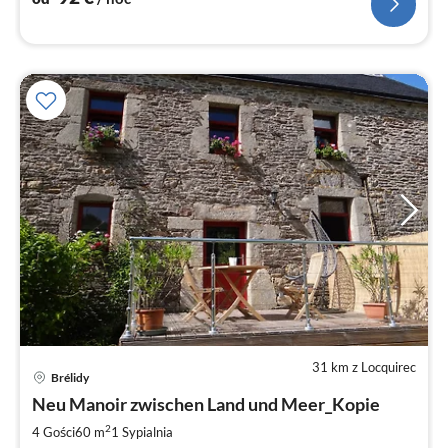
31 km z Locquirec
Brélidy
Ce
Neu Manoir zwischen Land und Meer_Kopie
od
7
2
4 Gości
60 m
1
Sypialnia