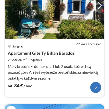
29 km z Locquirec
Ce
Scrignac
od
3
Apartament Gite Ty Bihan Baradoz
za
2
2 Gości
30 m
1
Sypialnia
no
Mały bretoński domek dla 1 lub 2 osób, które chcą
poznać góry Arrée i wybrzeże bretońskie, za niewielką
opłatą, w każdym sezonie.
34
€
od
/ noc