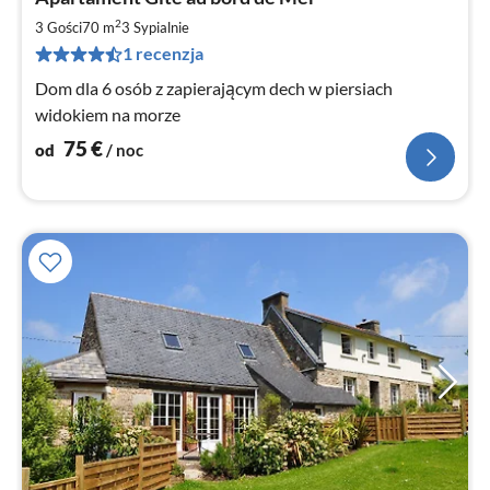
od
7
2
3 Gości
70 m
3
Sypialnie
za
1 recenzja
no
Dom dla 6 osób z zapierającym dech w piersiach
widokiem na morze
75
€
od
/ noc