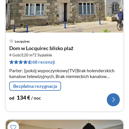
Locquirec
Ce
Dom w Locquirec blisko plaż
od
2
1
4 Gości
120 m
2
Sypialnie
68 recenzji
za
no
Parter: (pokój wypoczynkowy(TV(Brak holenderskich
kanalow telewizyjnych, Brak niemieckich kanalow
telewizyjnych), piec(drewno))
Bezpłatna rezygnacja
134
€
od
/ noc