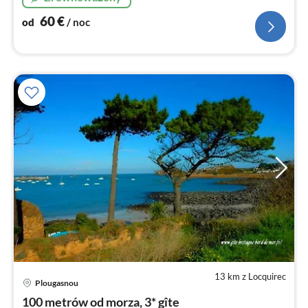
60
€
od
/ noc
13 km z Locquirec
Plougasnou
Ce
100 metrów od morza, 3* gîte
od