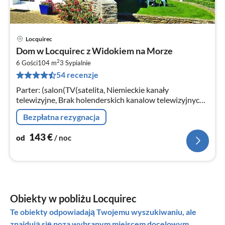
Locquirec
Ce
Dom w Locquirec z Widokiem na Morze
od
2
1
6 Gości
104 m
3
Sypialnie
54 recenzje
za
no
Parter: (salon(TV(satelita, Niemieckie kanały
telewizyjne, Brak holenderskich kanalow telewizyjnych),
kominek)
Bezpłatna rezygnacja
143
€
od
/ noc
Obiekty w pobliżu Locquirec
Te obiekty odpowiadają Twojemu wyszukiwaniu, ale
znajdują się poza wybranym miejscem docelowym.