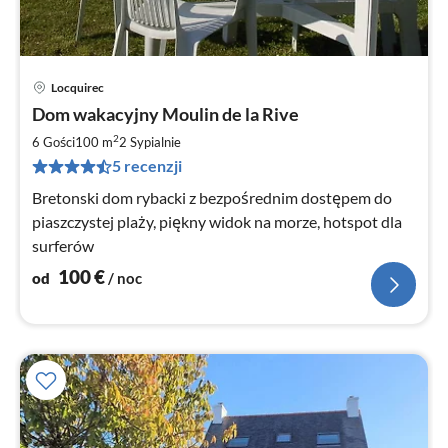
Locquirec
Ce
Dom wakacyjny Moulin de la Rive
od
1
2
6 Gości
100 m
2
Sypialnie
za
5 recenzji
no
Bretonski dom rybacki z bezpośrednim dostępem do
piaszczystej plaży, piękny widok na morze, hotspot dla
surferów
100
€
od
/ noc