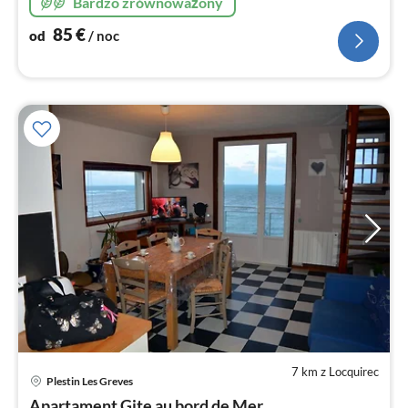
Bardzo zrównoważony
85
€
od
/ noc
7 km z Locquirec
Plestin Les Greves
Ce
Apartament Gite au bord de Mer