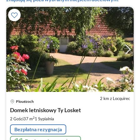
2 km z Locquirec
Ce
Plouézoch
od
8
Domek letniskowy Ty Losket
za
2
2 Gości
37 m
1
Sypialnia
no
Bezpłatna rezygnacja