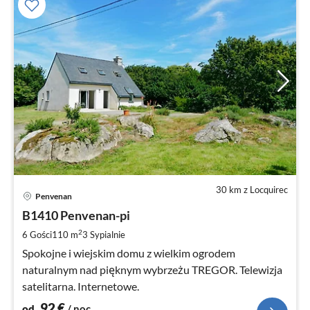
30 km z Locquirec
Ce
Penvenan
od
9
B1410 Penvenan-pi
za
2
6 Gości
110 m
3
Sypialnie
no
Spokojne i wiejskim domu z wielkim ogrodem
naturalnym nad pięknym wybrzeżu TREGOR. Telewizja
satelitarna. Internetowe.
92
€
od
/ noc