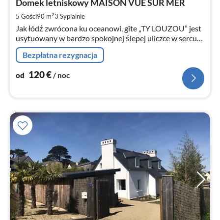
1
Domek letniskowy MAISON VUE SUR MER
za
2
5 Gości
90 m
3
Sypialnie
no
Jak łódź zwrócona ku oceanowi, gîte „TY LOUZOU” jest
usytuowany w bardzo spokojnej ślepej uliczce w sercu
ZATOKI MORLAIX.
Bezpłatna rezygnacja
120
€
od
/ noc