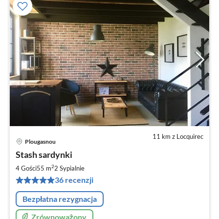
11 km z Locquirec
Plougasnou
Ce
Stash sardynki
od
6
2
4 Gości
55 m
2
Sypialnie
za
36 recenzji
no
Bezpłatna rezygnacja
Zrównoważony