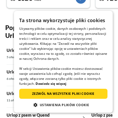
Ta strona wykorzystuje pliki cookies
Popularne regiony i miejscowości
Używamy plików cookie, danych osobowych i podobnych
technologii w celu optymalizacji tej strony, personalizacji
Urlop z psem w Locquirec
treści i reklam oraz w celu analizy statystycznej
użytkowania. Klikając na "Zezwól na wszystkie pliki
cookie" lub wybierając opcję w ustawieniach plików
Urlop z psem w Charleville-Mezieres
Urlop z psem
cookie, wyrażasz na to zgodę, co zostało również opisane
5 oferty
16 oferty
w naszej Ochrona danych.
W sekcji Ustawienia plików cookie możesz dostosować
Urlop z psem w Pellingen
Urlop z psem 
swoje ustawienia lub cofnąć zgodę. Jeśli nie wyrazisz
zgody, włączone zostaną tylko pliki cookie o istotnych
6 oferty
16 oferty
funkcjach.
Dowiedz się więcej
Urlop z psem w Berck sur Mer
Urlop z psem 
ZEZWÓL NA WSZYSTKIE PLIKI COOKIE
11 oferty
50 oferty
USTAWIENIA PLIKÓW COOKIE
Urlop z psem w Quend
Urlop z psem