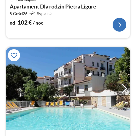
od
Apartament Dla rodzin Pietra Ligure
1
2
5 Gości
26 m
1
Sypialnia
za
no
102
€
od
/ noc