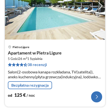
Pietra Ligure
Ce
Apartament w Pietra Ligure
od
2
1
5 Gości
26 m
1
Sypialnia
38 recenzji
za
no
Salon(2-osobowa kanapa rozkładana, TV(satelita)),
aneks kuchenny(płyta grzewcza(indukcyjna), lodówko-
zamrażarka), sypialnia(łóżko 1-osobowe, łóżko 2-
Bezpłatna rezygnacja
osobowe)
125
€
od
/ noc