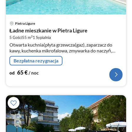
Ce
Pietra Ligure
od
Ładne mieszkanie w Pietra Ligure
6
2
5 Gości
55 m
1
Sypialnia
za
Otwarta kuchnia(płyta grzewcza(gaz), zaparzacz do
no
kawy, kuchenka mikrofalowa, zmywarka do naczyń,
lodówka(+ zamrazarka))
Bezpłatna rezygnacja
65
€
od
/ noc