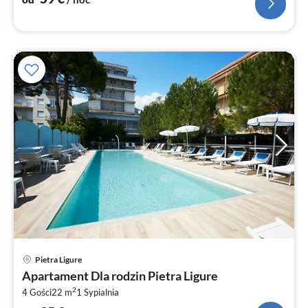
Ce
Pietra Ligure
od
Apartament Dla rodzin Pietra Ligure
9
2
4 Gości
22 m
1
Sypialnia
za