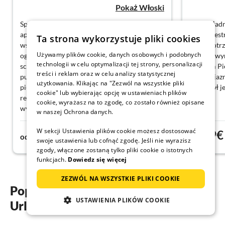
Pokaż Włoski
Spędziliśmy fantastyczny pobyt w
Bardzo ładn
apartamencie w Pietra Ligure! Kompleks jest
było przes
Ta strona wykorzystuje pliki cookies
wspaniale zadbany, otoczony bujnymi
czego potrz
Używamy plików cookie, danych osobowych i podobnych
ogrodami, które oferowały idealne
dodatkowym
technologii w celu optymalizacji tej strony, personalizacji
schronienie, Obszar basenu był dla nas
centrum Pie
treści i reklam oraz w celu analizy statystycznej
punktem kulminacyjnym, zwłaszcza przy
był przyjaz
użytkowania. Klikając na "Zezwól na wszystkie pliki
pięknej pogodzie, To było idealne miejsce na
pobyt był j
cookie" lub wybierając opcję w ustawieniach plików
relaks po dniu zwiedzania wspaniałego
cookie, wyrażasz na to zgodę, co zostało również opisane
wybrzeża liguryjskiego, Lokalizacja jest
w naszej Ochrona danych.
doskonała, zaledwie kilka kroków od centrum
i plaży, Personel był przyjazny i pomocny, co
W sekcji Ustawienia plików cookie możesz dostosować
62€
69€
od
noc
od
sprawiło, że nasze doświadczenie było jeszcze
swoje ustawienia lub cofnąć zgodę. Jeśli nie wyrazisz
zgody, włączone zostaną tylko pliki cookie o istotnych
lepsze
funkcjach.
Dowiedz się więcej
ZEZWÓL NA WSZYSTKIE PLIKI COOKIE
Popularne regiony i miejscowości
USTAWIENIA PLIKÓW COOKIE
Urlop z psem w Pietra Ligure