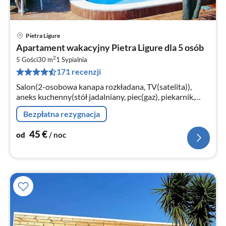
Pietra Ligure
Ce
Apartament wakacyjny Pietra Ligure dla 5 osób
od
2
4
5 Gości
30 m
1
Sypialnia
171 recenzji
za
no
Salon(2-osobowa kanapa rozkładana, TV(satelita)),
aneks kuchenny(stół jadalniany, piec(gaz), piekarnik,
kuchenka mikrofalowa, lodówko-zamrażarka)
Bezpłatna rezygnacja
45
€
od
/ noc