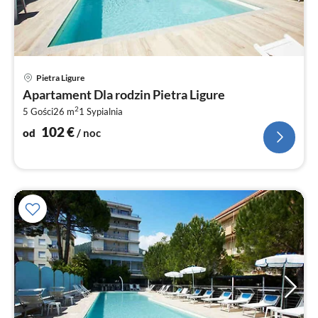
Ce
Pietra Ligure
od
Apartament Dla rodzin Pietra Ligure
1
2
5 Gości
26 m
1
Sypialnia
za
no
102
€
od
/ noc