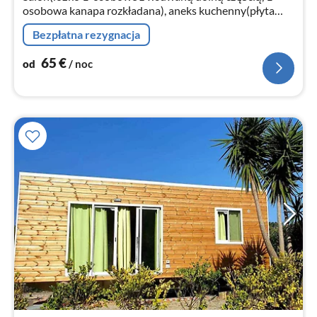
osobowa kanapa rozkładana), aneks kuchenny(płyta
grzewcza(2 palniki, gaz)
Bezpłatna rezygnacja
65
€
od
/ noc