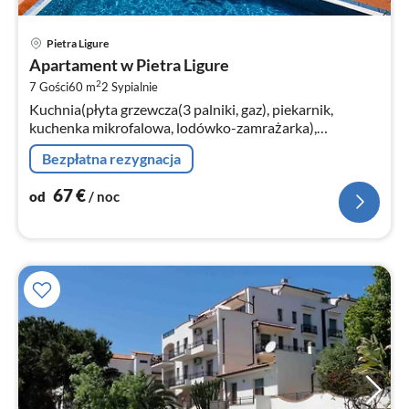
Ce
Pietra Ligure
od
Apartament w Pietra Ligure
6
2
7 Gości
60 m
2
Sypialnie
za
Kuchnia(płyta grzewcza(3 palniki, gaz), piekarnik,
no
kuchenka mikrofalowa, lodówko-zamrażarka),
salon/jadalnia(2-osobowa kanapa rozkładana,
Bezpłatna rezygnacja
TV(satelita), stół jadalniany)
67
€
od
/ noc