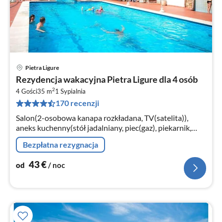
Pietra Ligure
Ce
Rezydencja wakacyjna Pietra Ligure dla 4 osób
od
2
4
4 Gości
35 m
1
Sypialnia
170 recenzji
za
no
Salon(2-osobowa kanapa rozkładana, TV(satelita)),
aneks kuchenny(stół jadalniany, piec(gaz), piekarnik,
kuchenka mikrofalowa, lodówko-zamrażarka),
Bezpłatna rezygnacja
sypialnia(łóżko 2-osobowe)
43
€
od
/ noc