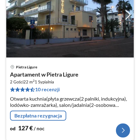
Pietra Ligure
Ce
Apartament w Pietra Ligure
od
2
1
2 Gości
22 m
1
Sypialnia
10 recenzji
za
no
Otwarta kuchnia(płyta grzewcza(2 palniki, indukcyjna),
lodówko-zamrażarka), salon/jadalnia(2-osobowa
kanapa rozkładana, TV(flatscreen, satelita), stół
Bezpłatna rezygnacja
jadalniany)
127
€
od
/ noc