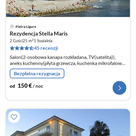
Pietra Ligure
Ce
Rezydencja Stella Maris
od
2
1
2 Gości
25 m
1
Sypialnia
45 recenzji
za
no
Salon(2-osobowa kanapa rozkładana, TV(satelita)),
aneks kuchenny(płyta grzewcza, kuchenka mikrofalowa,
lodówka), łazienka(prysznic, toaleta, suszarka)
Bezpłatna rezygnacja
150
€
od
/ noc