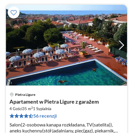
Pietra Ligure
Ce
Apartament w Pietra Ligure z garażem
od
2
5
4 Gości
35 m
1
Sypialnia
56 recenzji
za
no
Salon(2-osobowa kanapa rozkładana, TV(satelita)),
aneks kuchenny(stół jadalniany, piec(gaz), piekarnik,