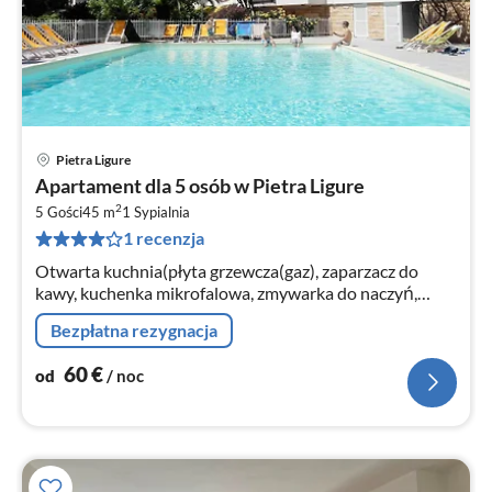
Pietra Ligure
Ce
Apartament dla 5 osób w Pietra Ligure
od
2
6
5 Gości
45 m
1
Sypialnia
1 recenzja
za
no
Otwarta kuchnia(płyta grzewcza(gaz), zaparzacz do
kawy, kuchenka mikrofalowa, zmywarka do naczyń,
lodówka(+ zamrazarka))
Bezpłatna rezygnacja
60
€
od
/ noc