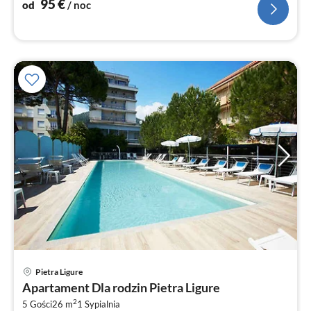
no
95
€
od
/ noc
Ce
Pietra Ligure
od
Apartament Dla rodzin Pietra Ligure
1
2
5 Gości
26 m
1
Sypialnia
za