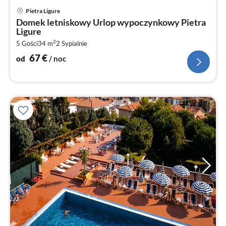
Ce
Pietra Ligure
od
Domek letniskowy Urlop wypoczynkowy Pietra
6
Ligure
za
2
5 Gości
34 m
2
Sypialnie
no
67
€
od
/ noc