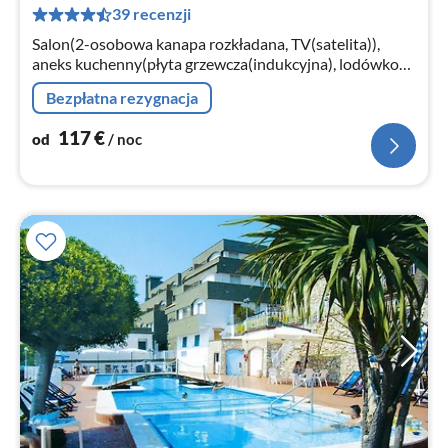
39 recenzji
za
no
Salon(2-osobowa kanapa rozkładana, TV(satelita)),
aneks kuchenny(płyta grzewcza(indukcyjna), lodówko-
zamrażarka), sypialnia(łóżko 2-osobowe)
Bezpłatna rezygnacja
117
€
od
/ noc