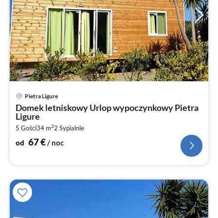
Ce
Pietra Ligure
od
Domek letniskowy Urlop wypoczynkowy Pietra
6
Ligure
za
2
5 Gości
34 m
2
Sypialnie
no
67
€
od
/ noc