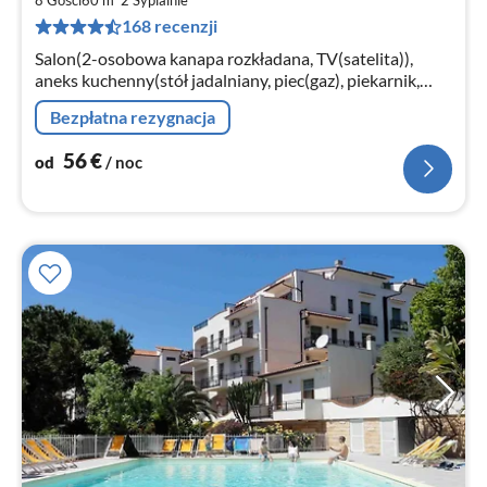
5
168 recenzji
za
no
Salon(2-osobowa kanapa rozkładana, TV(satelita)),
aneks kuchenny(stół jadalniany, piec(gaz), piekarnik,
kuchenka mikrofalowa, lodówko-zamrażarka)
Bezpłatna rezygnacja
56
€
od
/ noc