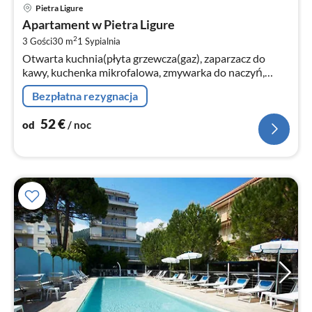
Ce
Pietra Ligure
od
Apartament w Pietra Ligure
5
2
3 Gości
30 m
1
Sypialnia
za
Otwarta kuchnia(płyta grzewcza(gaz), zaparzacz do
no
kawy, kuchenka mikrofalowa, zmywarka do naczyń,
lodówka(+ zamrazarka)), salon/jadalnia(TV(satelita)
Bezpłatna rezygnacja
52
€
od
/ noc