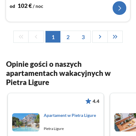
no
102
€
od
/ noc
1
2
3
Opinie gości o naszych
apartamentach wakacyjnych w
Pietra Ligure
4.4
Apartament w Pietra Ligure
Pietra Ligure