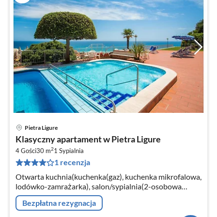
Pietra Ligure
Ce
Klasyczny apartament w Pietra Ligure
od
2
4
4 Gości
30 m
1
Sypialnia
1 recenzja
za
no
Otwarta kuchnia(kuchenka(gaz), kuchenka mikrofalowa,
lodówko-zamrażarka), salon/sypialnia(2-osobowa
kanapa rozkładana, TV, stół jadalniany, zestaw
Bezpłatna rezygnacja
wypoczynkowy)