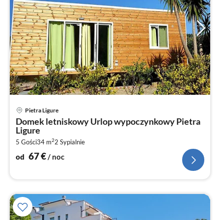
Ce
Pietra Ligure
od
Domek letniskowy Urlop wypoczynkowy Pietra
6
Ligure
za
2
5 Gości
34 m
2
Sypialnie
no
67
€
od
/ noc