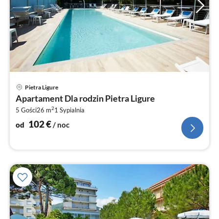
Ce
Pietra Ligure
od
Apartament Dla rodzin Pietra Ligure
1
2
5 Gości
26 m
1
Sypialnia
za
no
102
€
od
/ noc