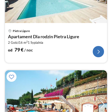
Ce
Pietra Ligure
od
Apartament Dla rodzin Pietra Ligure
8
2
2 Gości
16 m
1
Sypialnia
za
no
79
€
od
/ noc