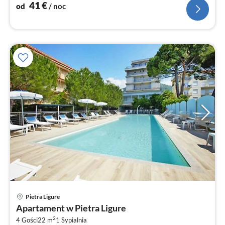
41
€
od
/ noc
Pietra Ligure
Ce
Apartament w Pietra Ligure
od
2
1
4 Gości
22 m
1
Sypialnia