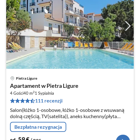
Pietra Ligure
Ce
Apartament w Pietra Ligure
od
2
5
4 Gości
40 m
1
Sypialnia
111 recenzji
za
no
Salon(łóżko 1-osobowe, łóżko 1-osobowe z wsuwaną
dolną częścią, TV(satelita)), aneks kuchenny(płyta
grzewcza(2 palniki, gaz), kuchenka mikrofalowa,
Bezpłatna rezygnacja
lodówko-zamrażarka)
59
€
od
/ noc