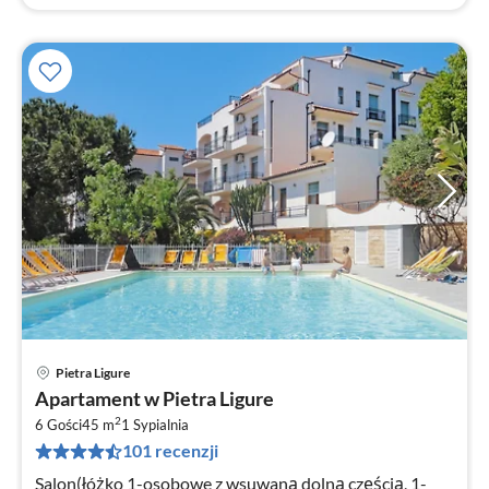
Pietra Ligure
Ce
Apartament w Pietra Ligure
od
2
6
6 Gości
45 m
1
Sypialnia
101 recenzji
za
no
Salon(łóżko 1-osobowe z wsuwaną dolną częścią, 1-