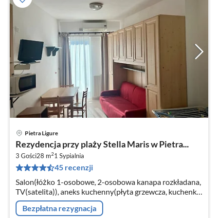
Pietra Ligure
Ce
Rezydencja przy plaży Stella Maris w Pietra...
od
2
1
3 Gości
28 m
1
Sypialnia
45 recenzji
za
no
Salon(łóżko 1-osobowe, 2-osobowa kanapa rozkładana,
TV(satelita)), aneks kuchenny(płyta grzewcza, kuchenka
mikrofalowa, lodówka), łazienka(prysznic, toaleta,
Bezpłatna rezygnacja
suszarka)