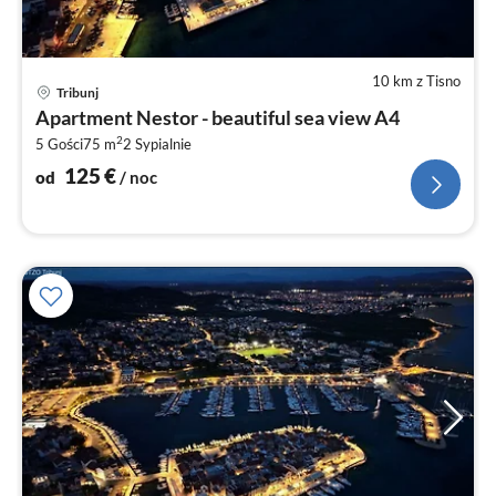
10 km z Tisno
Ce
Tribunj
od
Apartment Nestor - beautiful sea view A4
1
2
5 Gości
75 m
2
Sypialnie
za
no
125
€
od
/ noc