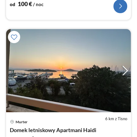
no
100
€
od
/ noc
6 km z Tisno
Ce
Murter
od
8
Domek letniskowy Apartmani Haidi