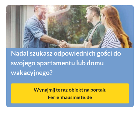
Nadal szukasz odpowiednich gości do
swojego apartamentu lub domu
wakacyjnego?
Wynajmij teraz obiekt na portalu
Ferienhausmiete.de