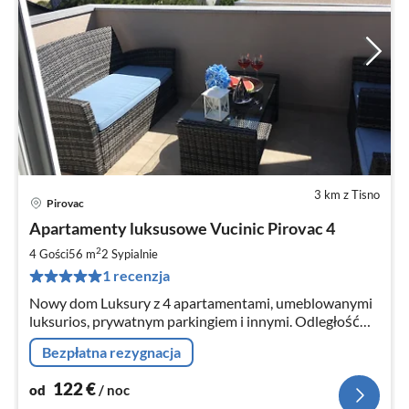
3 km z Tisno
Pirovac
Ce
Apartamenty luksusowe Vucinic Pirovac 4
od
1
2
4 Gości
56 m
2
Sypialnie
za
1 recenzja
no
Nowy dom Luksury z 4 apartamentami, umeblowanymi
luksurios, prywatnym parkingiem i innymi. Odległość
300 m od plaży i 700 m od centrum.
Bezpłatna rezygnacja
122
€
od
/ noc