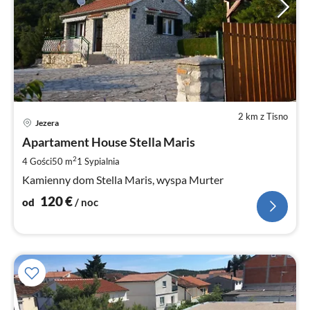
2 km z Tisno
Ce
Jezera
od
1
Apartament House Stella Maris
za
2
4 Gości
50 m
1
Sypialnia
no
Kamienny dom Stella Maris, wyspa Murter
120
€
od
/ noc