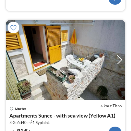
4 km z Tisno
Ce
Murter
od
Apartments Sunce - with sea view (Yellow A1)
8
2
3 Gości
40 m
1
Sypialnia
za
no
81
€