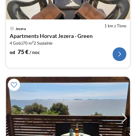
1 km z Tisno
Ce
Jezera
od
Apartments Horvat Jezera - Green
7
2
4 Gości
70 m
2
Sypialnie
za
no
75
€
od
/ noc