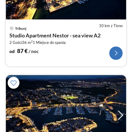
10 km z Tisno
Ce
Tribunj
od
Studio Apartment Nestor - sea view A2
8
2
2 Gości
36 m
1
Miejsce do spania
za
no
87
€
od
/ noc