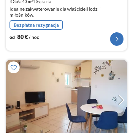
za
2
3 Gości
40 m
1
Sypialnia
no
Idealne zakwaterowanie dla właścicieli łodzi i
miłośników.
Bezpłatna rezygnacja
80
€
od
/ noc