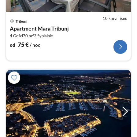
10 km z Tisno
Ce
Tribunj
od
Apartment Mara Tribunj
7
2
4 Gości
70 m
2
Sypialnie
za
no
75
€
od
/ noc