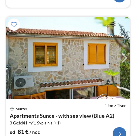
4 km z Tisno
Ce
Murter
od
Apartments Sunce - with sea view (Blue A2)
8
2
3 Gości
41 m
1
Sypialnia (+1)
za
no
81
€
od
/ noc