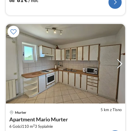
od
/ noc
5 km z Tisno
Ce
Murter
od
Apartment Mario Murter
1
2
6 Gości
110 m
3
Sypialnie
za