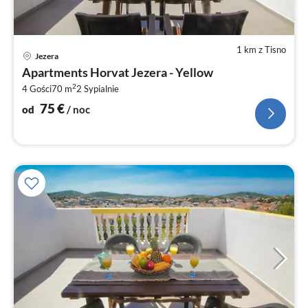
1 km z Tisno
Ce
Jezera
od
Apartments Horvat Jezera - Yellow
7
2
4 Gości
70 m
2
Sypialnie
za
no
75
€
od
/ noc