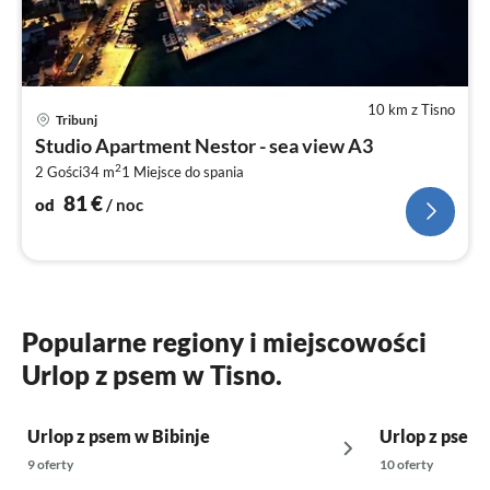
10 km z Tisno
Ce
Tribunj
od
Studio Apartment Nestor - sea view A3
8
2
2 Gości
34 m
1
Miejsce do spania
za
no
81
€
od
/ noc
Popularne regiony i miejscowości
Urlop z psem w Tisno.
Urlop z psem w Bibinje
Urlop z psem 
9 oferty
10 oferty