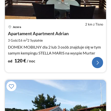
2 km z Tisno
Ce
Jezera
od
1
Apartament Apartment Adrian
za
2
3 Gości
16 m
2
Sypialnie
no
DOMEK MOBILNY dla 2 lub 3 osób znajduje się w tym
samym kempingu STELLA MARIS na wyspie Murter
120
€
od
/ noc