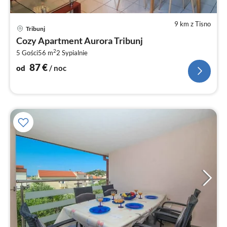
9 km z Tisno
Ce
Tribunj
od
Cozy Apartment Aurora Tribunj
8
2
5 Gości
56 m
2
Sypialnie
za
no
87
€
od
/ noc