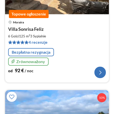
Topowe ogłoszenie
Moraira
Ce
Villa Sonrisa Feliz
od
9
2
6 Gości
125 m
3
Sypialnie
za
4 recenzje
no
Bezpłatna rezygnacja
Zrównoważony
92
€
od
/ noc
10%