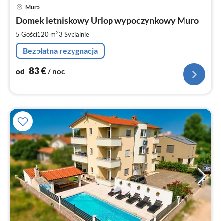
Ce
Muro
od
8
Domek letniskowy Urlop wypoczynkowy Muro
za
2
5 Gości
120 m
3
Sypialnie
no
Bezpłatna rezygnacja
83
€
od
/ noc