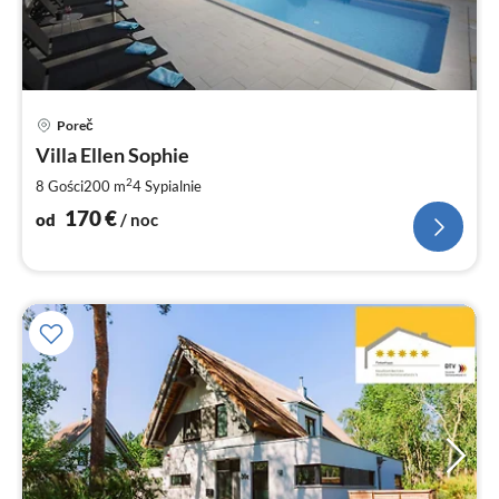
Ce
Poreč
od
1
Villa Ellen Sophie
za
2
8 Gości
200 m
4
Sypialnie
no
170
€
od
/ noc