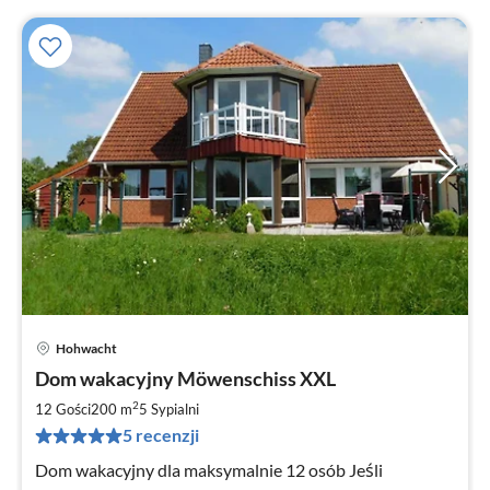
Hohwacht
Ce
Dom wakacyjny Möwenschiss XXL
od
3
2
12 Gości
200 m
5
Sypialni
za
5 recenzji
no
Dom wakacyjny dla maksymalnie 12 osób Jeśli