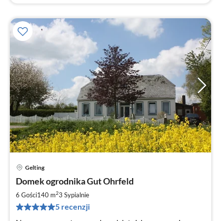
Gelting
Ce
Domek ogrodnika Gut Ohrfeld
od
1
2
6 Gości
140 m
3
Sypialnie
za
5 recenzji
no