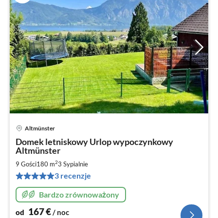
Altmünster
Ce
Domek letniskowy Urlop wypoczynkowy
od
Altmünster
1
2
9 Gości
180 m
3
Sypialnie
za
no
3 recenzje
Bardzo zrównoważony
167
€
od
/ noc