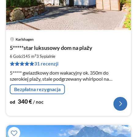
Karlshagen
Ce
5*****star luksusowy dom na plaży
od
3
2
6 Gości
145 m
3
Sypialnie
za
31 recenzji
no
5***** gwiazdkowy dom wakacyjny ok. 350m do
szerokiej plaży, stale podgrzewany whirlpool na
zewnątrz, kominek, sauna, 3 sypialnie, 2 łazienki, działka
Bezpłatna rezygnacja
850m kw, 4 x TV, DVD, WLAN DSL, Bose system
340
€
od
/ noc