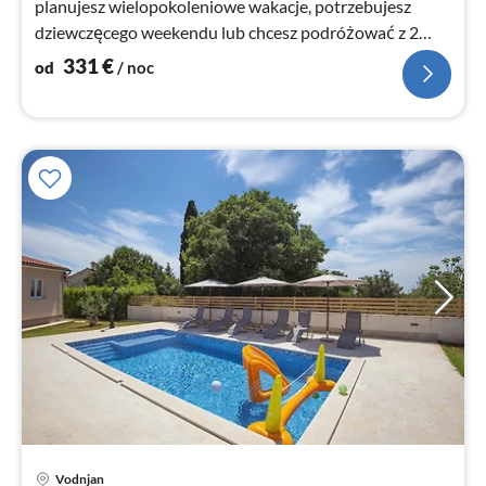
planujesz wielopokoleniowe wakacje, potrzebujesz
dziewczęcego weekendu lub chcesz podróżować z 2
rodzinami, znajdziesz tutaj odpowiednie
331
€
od
/ noc
zakwaterowanie.
Vodnjan