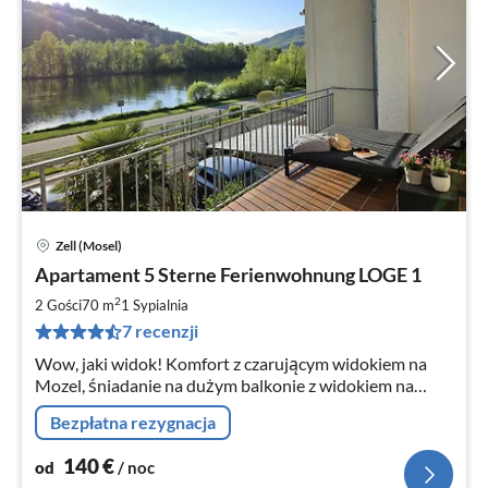
Zell (Mosel)
Ce
Apartament 5 Sterne Ferienwohnung LOGE 1
od
1
2
2 Gości
70 m
1
Sypialnia
za
7 recenzji
no
Wow, jaki widok! Komfort z czarującym widokiem na
Mozel, śniadanie na dużym balkonie z widokiem na
Mozel, a potem relaks na leżakach i oglądanie statków...
Bezpłatna rezygnacja
140
€
od
/ noc