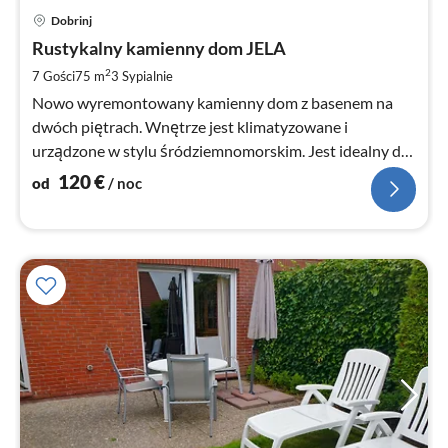
Ce
Dobrinj
od
1
Rustykalny kamienny dom JELA
za
2
7 Gości
75 m
3
Sypialnie
no
Nowo wyremontowany kamienny dom z basenem na
dwóch piętrach. Wnętrze jest klimatyzowane i
urządzone w stylu śródziemnomorskim. Jest idealny dla
rodzin z dziećmi i zwierząt domowych
120
€
od
/ noc