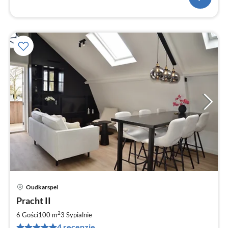
Oudkarspel
Ce
Pracht II
od
9
2
6 Gości
100 m
3
Sypialnie
za
4 recenzje