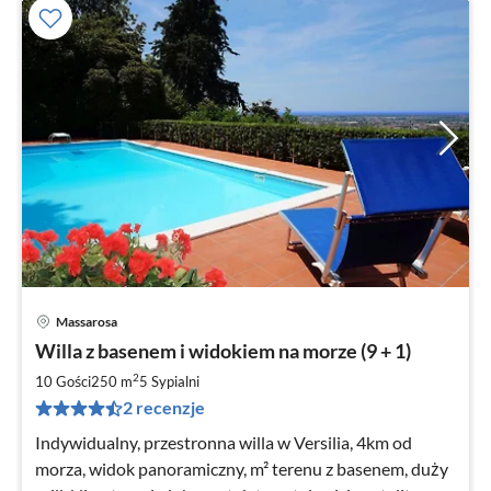
Massarosa
Ce
Willa z basenem i widokiem na morze (9 + 1)
od
2
2
10 Gości
250 m
5
Sypialni
za
2 recenzje
no
Indywidualny, przestronna willa w Versilia, 4km od
morza, widok panoramiczny, m² terenu z basenem, duży