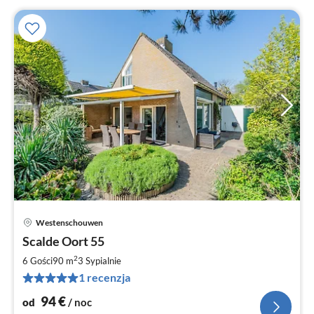
Westenschouwen
Ce
Scalde Oort 55
od
9
2
6 Gości
90 m
3
Sypialnie
za
1 recenzja
no
94
€
od
/ noc