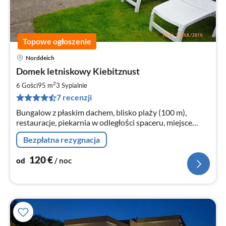
Topowe ogłoszenie
Norddeich
Ce
Domek letniskowy Kiebitznust
od
1
2
6 Gości
95 m
3
Sypialnie
za
7 recenzji
no
Bungalow z płaskim dachem, blisko plaży (100 m),
restauracje, piekarnia w odległości spaceru, miejsce
parkingowe bezpośrednio przy domu, ogród całkowicie
Bezpłatna rezygnacja
ogrodzony z tyłu, szopa ogrodowa do dyspozycji.
120
€
od
/ noc