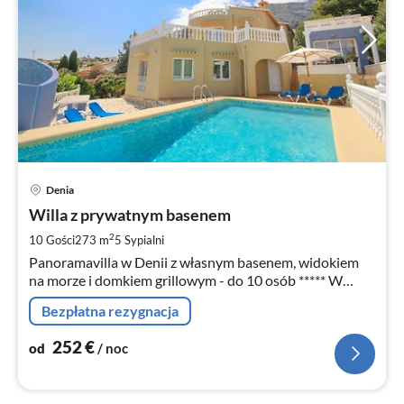
Ce
Denia
od
2
Willa z prywatnym basenem
za
2
10 Gości
273 m
5
Sypialni
no
Panoramavilla w Denii z własnym basenem, widokiem
na morze i domkiem grillowym - do 10 osób ***** W
sezonie niskim również w specjalnej cenie do 4 osób –
Bezpłatna rezygnacja
cena na zapytanie *****
252
€
od
/ noc