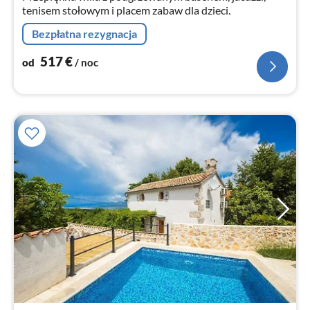
tenisem stołowym i placem zabaw dla dzieci.
Bezpłatna rezygnacja
517
€
od
/ noc