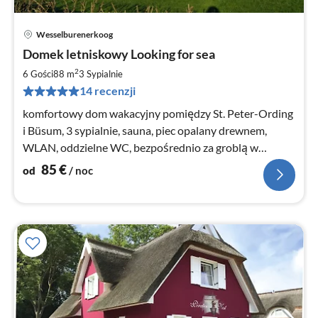
Wesselburenerkoog
Ce
Domek letniskowy Looking for sea
od
8
2
6 Gości
88 m
3
Sypialnie
za
14 recenzji
no
komfortowy dom wakacyjny pomiędzy St. Peter-Ording
i Büsum, 3 sypialnie, sauna, piec opalany drewnem,
WLAN, oddzielne WC, bezpośrednio za groblą w
spokojnej osadzie domów wakacyjnych, 5 min. do plaży
85
€
od
/ noc