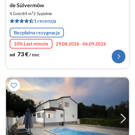
Ce
de Sülvermöw
od
7
2
4 Gości
64 m
2
Sypialnie
za
1 recenzja
no
Bezpłatna rezygnacja
10% Last minute
29.08.2026 - 06.09.2026
73
€
od
/ noc