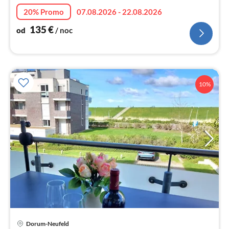
no
20% Promo
07.08.2026 - 22.08.2026
135
€
od
/ noc
10%
Dorum-Neufeld