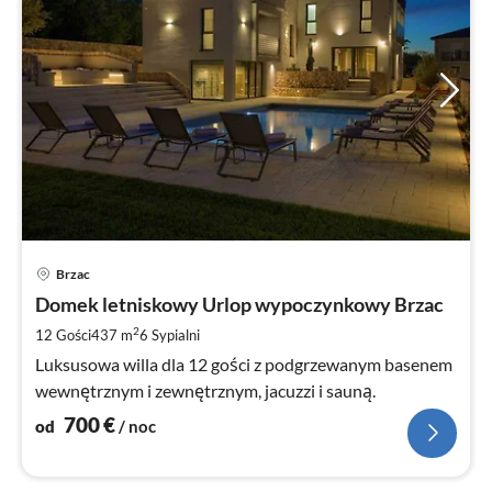
Ce
Brzac
od
7
Domek letniskowy Urlop wypoczynkowy Brzac
za
2
12 Gości
437 m
6
Sypialni
no
Luksusowa willa dla 12 gości z podgrzewanym basenem
wewnętrznym i zewnętrznym, jacuzzi i sauną.
700
€
od
/ noc