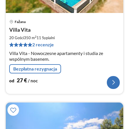
Fažana
Ce
Villa Vita
od
2
2
20 Gości
350 m
11
Sypialni
za
2 recenzje
no
Villa Vita - Nowoczesne apartamenty i studia ze
wspólnym basenem.
Bezpłatna rezygnacja
27
€
od
/ noc