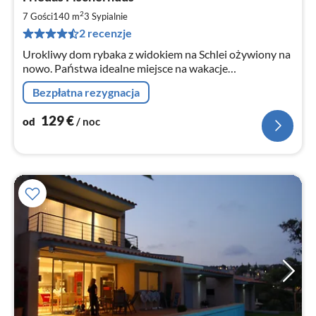
od
1
2
7 Gości
140 m
3
Sypialnie
za
2 recenzje
no
Urokliwy dom rybaka z widokiem na Schlei ożywiony na
nowo. Państwa idealne miejsce na wakacje
bezpośrednio nad Schlei. Odpowiedni dla rodzin, par,
Bezpłatna rezygnacja
małych grup podróżnych.
129
€
od
/ noc