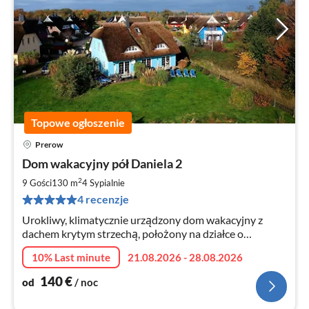
Topowe ogłoszenie
Prerow
Ce
Dom wakacyjny pół Daniela 2
od
1
2
9 Gości
130 m
4
Sypialnie
za
4 recenzje
no
Urokliwy, klimatycznie urządzony dom wakacyjny z
dachem krytym strzechą, położony na działce o
powierzchni 1500 m², z niezakłóconym widokiem na łąki,
10% Last minute
21.08.2026 - 28.08.2026
100 m od portu i 1,2 km od plaży, na spokojnym obrzeżu
miejscowości.
140
€
od
/ noc