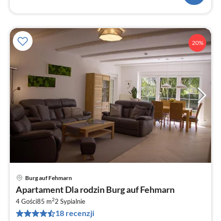
20%
Burg auf Fehmarn
Ce
Apartament Dla rodzin Burg auf Fehmarn
od
2
1
4 Gości
85 m
2
Sypialnie
18 recenzji
za