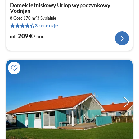
Ce
Domek letniskowy Urlop wypoczynkowy
od
Vodnjan
2
2
8 Gości
170 m
3
Sypialnie
za
3 recenzje
no
209
€
od
/ noc