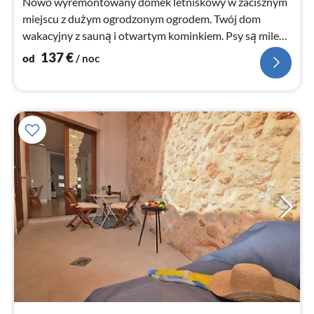
Nowo wyremontowany domek letniskowy w zacisznym
miejscu z dużym ogrodzonym ogrodem. Twój dom
wakacyjny z sauną i otwartym kominkiem. Psy są mile
widziane!
137
€
od
/ noc