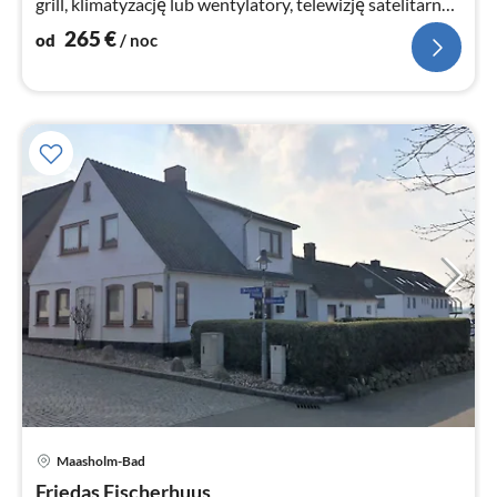
grill, klimatyzację lub wentylatory, telewizję satelitarną,
WIFI, parking
265
€
od
/ noc
Maasholm-Bad
Ce
Friedas Fischerhuus