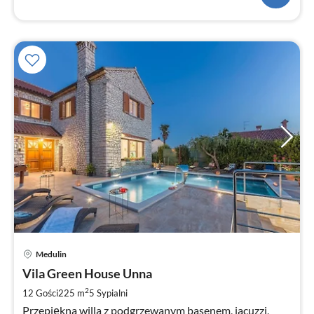
Ce
Medulin
od
5
Vila Green House Unna
za
2
12 Gości
225 m
5
Sypialni
no
Przepiękna willa z podgrzewanym basenem, jacuzzi,