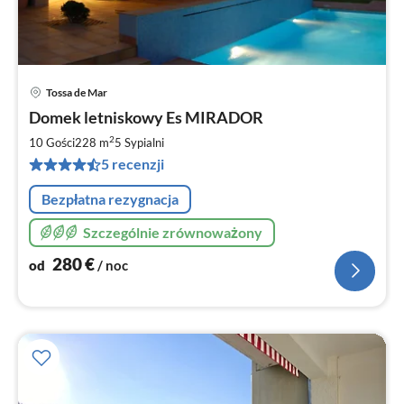
Tossa de Mar
Ce
Domek letniskowy Es MIRADOR
od
2
2
10 Gości
228 m
5
Sypialni
za
5 recenzji
no
Bezpłatna rezygnacja
Szczególnie zrównoważony
280
€
od
/ noc