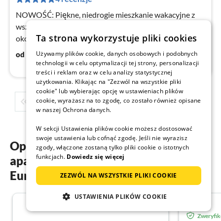
no
NOWOŚĆ: Piękne, niedrogie mieszkanie wakacyjne z
wszelkimi udogodnieniami tuż za rogiem od pięknej
Ta strona wykorzystuje pliki cookies
okolicy Holandii Północnej. Ciepłe powitanie!
96
€
Używamy plików cookie, danych osobowych i podobnych
od
/ noc
technologii w celu optymalizacji tej strony, personalizacji
treści i reklam oraz w celu analizy statystycznej
użytkowania. Klikając na "Zezwól na wszystkie pliki
cookie" lub wybierając opcję w ustawieniach plików
cookie, wyrażasz na to zgodę, co zostało również opisane
1
2
3
4
5
...
w naszej Ochrona danych.
W sekcji Ustawienia plików cookie możesz dostosować
swoje ustawienia lub cofnąć zgodę. Jeśli nie wyrazisz
Opinie gości o naszych
zgody, włączone zostaną tylko pliki cookie o istotnych
funkcjach.
Dowiedz się więcej
apartamentach wakacyjnych w
Europie
ZEZWÓL NA WSZYSTKIE PLIKI COOKIE
USTAWIENIA PLIKÓW COOKIE
5.0
Zweryfi