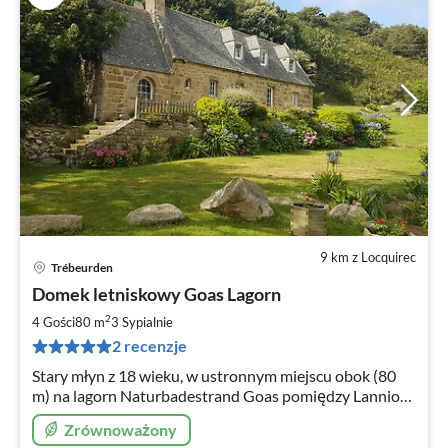
9 km z Locquirec
Trébeurden
Ce
Domek letniskowy Goas Lagorn
od
1
2
4 Gości
80 m
3
Sypialnie
za
2 recenzje
no
Stary młyn z 18 wieku, w ustronnym miejscu obok (80
m) na lagorn Naturbadestrand Goas pomiędzy Lannion i
Trebeurden na
Zrównoważony