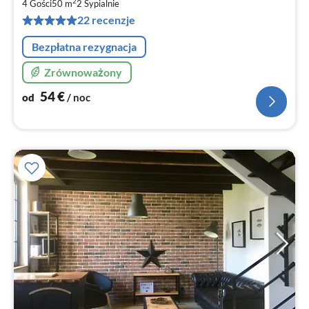
5
2
4 Gości
50 m
2
Sypialnie
za
22 recenzje
no
Bezpłatna rezygnacja
Zrównoważony
54
€
od
/ noc