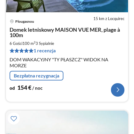
15 km z Locquirec
Plougasnou
Ce
Domek letniskowy MAISON VUE MER, plage à
od
100m
1
2
6 Gości
100 m
3
Sypialnie
za
no
1 recenzja
DOM WAKACYJNY "TY PŁASZCZ" WIDOK NA
MORZE
Bezpłatna rezygnacja
154
€
od
/ noc