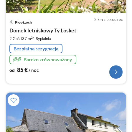
2 km z Locquirec
Ce
Plouézoch
od
8
Domek letniskowy Ty Losket
za
2
2 Gości
37 m
1
Sypialnia
no
Bezpłatna rezygnacja
Bardzo zrównoważony
85
€
od
/ noc