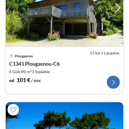
13 km z Locquirec
Ce
Plougasnou
od
1
C1341 Plougasnou-C6
za
2
6 Gości
90 m
3
Sypialnie
no
101
€
od
/ noc