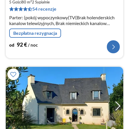
2
9
5 Gości
80 m
2
Sypialnie
54 recenzje
za
no
Parter: (pokój wypoczynkowy(TV(Brak holenderskich
kanalow telewizyjnych, Brak niemieckich kanalow
telewizyjnych), kominek)
Bezpłatna rezygnacja
92
€
od
/ noc