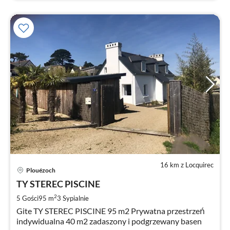
16 km z Locquirec
Ce
Plouézoch
od
1
TY STEREC PISCINE
za
2
5 Gości
95 m
3
Sypialnie
no
Gite TY STEREC PISCINE 95 m2 Prywatna przestrzeń
indywidualna 40 m2 zadaszony i podgrzewany basen