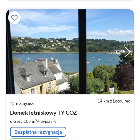
14 km z Locquirec
Ce
Plougasnou
od
1
Domek letniskowy TY COZ
za
2
6 Gości
105 m
4
Sypialnie
no
Bezpłatna rezygnacja