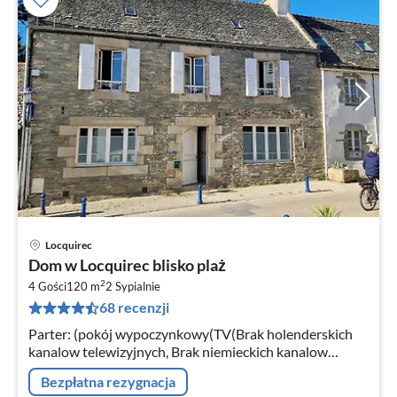
Locquirec
Ce
Dom w Locquirec blisko plaż
od
2
1
4 Gości
120 m
2
Sypialnie
68 recenzji
za
no
Parter: (pokój wypoczynkowy(TV(Brak holenderskich
kanalow telewizyjnych, Brak niemieckich kanalow
telewizyjnych), piec(drewno))
Bezpłatna rezygnacja