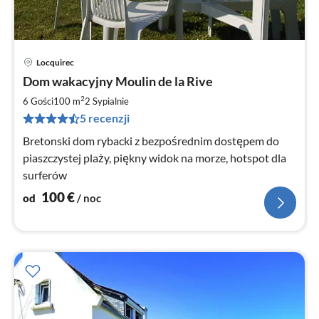
Locquirec
Ce
Dom wakacyjny Moulin de la Rive
od
1
2
6 Gości
100 m
2
Sypialnie
za
5 recenzji
no
Bretonski dom rybacki z bezpośrednim dostępem do
piaszczystej plaży, piękny widok na morze, hotspot dla
surferów
100
€
od
/ noc