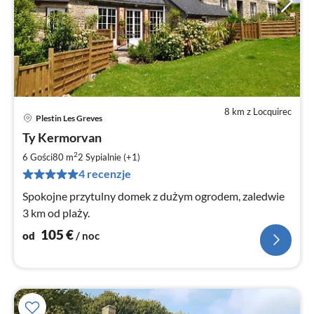
8 km z Locquirec
Plestin Les Greves
Ce
Ty Kermorvan
od
1
2
6 Gości
80 m
2
Sypialnie (+1)
za
4 recenzje
no
Spokojne przytulny domek z dużym ogrodem, zaledwie
3 km od plaży.
105
€
od
/ noc