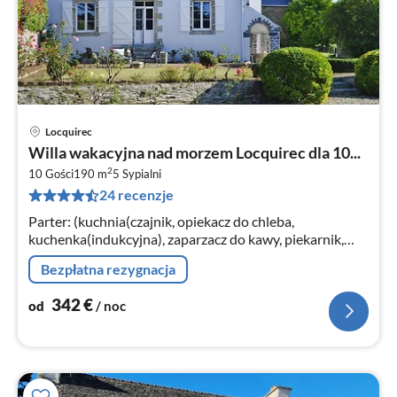
Locquirec
Ce
Willa wakacyjna nad morzem Locquirec dla 10...
od
2
3
10 Gości
190 m
5
Sypialni
24 recenzje
za
no
Parter: (kuchnia(czajnik, opiekacz do chleba,
kuchenka(indukcyjna), zaparzacz do kawy, piekarnik,
kuchenka mikrofalowa, zmywarka do naczyń, lodówka,
Bezpłatna rezygnacja
zamrażarka)
342
€
od
/ noc