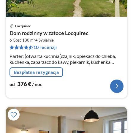
Locquirec
Ce
Dom rodzinny w zatoce Locquirec
od
2
3
6 Gości
130 m
4
Sypialnie
10 recenzji
za
no
Parter: (otwarta kuchnia(czajnik, opiekacz do chleba,
kuchenka, zaparzacz do kawy, piekarnik, kuchenka
mikrofalowa, zmywarka do naczyń, lodówko-
Bezpłatna rezygnacja
zamrażarka)
376
€
od
/ noc