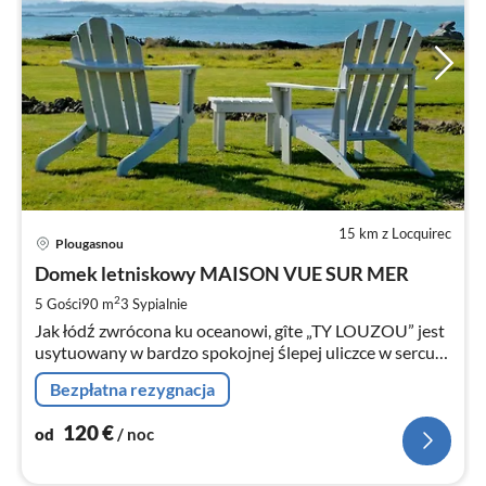
15 km z Locquirec
Ce
Plougasnou
od
1
Domek letniskowy MAISON VUE SUR MER
za
2
5 Gości
90 m
3
Sypialnie
no
Jak łódź zwrócona ku oceanowi, gîte „TY LOUZOU” jest
usytuowany w bardzo spokojnej ślepej uliczce w sercu
ZATOKI MORLAIX.
Bezpłatna rezygnacja
120
€
od
/ noc