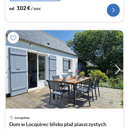
102
€
od
/ noc
Locquirec
Ce
Dom w Locquirec blisko plaż piaszczystych
od