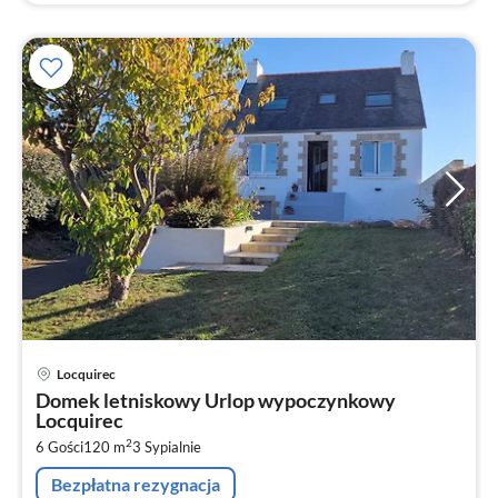
Ce
Locquirec
od
Domek letniskowy Urlop wypoczynkowy
1
Locquirec
za
2
6 Gości
120 m
3
Sypialnie
no
Bezpłatna rezygnacja