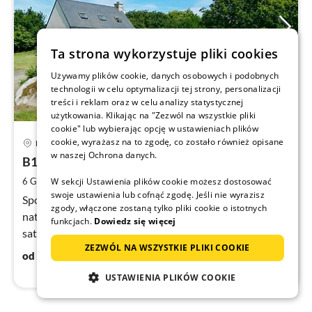
Ta strona wykorzystuje pliki cookies
Używamy plików cookie, danych osobowych i podobnych
technologii w celu optymalizacji tej strony, personalizacji
treści i reklam oraz w celu analizy statystycznej
użytkowania. Klikając na "Zezwól na wszystkie pliki
cookie" lub wybierając opcję w ustawieniach plików
30 km z Locquirec
Ce
cookie, wyrażasz na to zgodę, co zostało również opisane
Penvenan
od
w naszej Ochrona danych.
9
B1410 Penvenan-pi
za
2
W sekcji Ustawienia plików cookie możesz dostosować
6 Gości
110 m
3
Sypialnie
no
swoje ustawienia lub cofnąć zgodę. Jeśli nie wyrazisz
Spokojne i wiejskim domu z wielkim ogrodem
zgody, włączone zostaną tylko pliki cookie o istotnych
naturalnym nad pięknym wybrzeżu TREGOR. Telewizja
funkcjach.
Dowiedz się więcej
satelitarna. Internetowe.
ZEZWÓL NA WSZYSTKIE PLIKI COOKIE
92
€
od
/ noc
USTAWIENIA PLIKÓW COOKIE