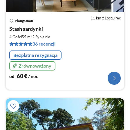
11 km z Locquirec
Plougasnou
Ce
Stash sardynki
od
6
2
4 Gości
55 m
2
Sypialnie
za
36 recenzji
no
Bezpłatna rezygnacja
Zrównoważony
60
€
od
/ noc