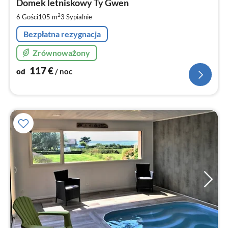
1
Domek letniskowy Ty Gwen
za
2
6 Gości
105 m
3
Sypialnie
no
Bezpłatna rezygnacja
Zrównoważony
117
€
od
/ noc