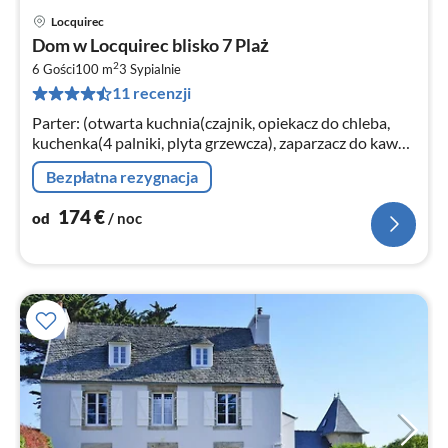
Locquirec
Ce
Dom w Locquirec blisko 7 Plaż
od
2
1
6 Gości
100 m
3
Sypialnie
11 recenzji
za
no
Parter: (otwarta kuchnia(czajnik, opiekacz do chleba,
kuchenka(4 palniki, plyta grzewcza), zaparzacz do kawy,
piekarnik, kuchenka mikrofalowa, zmywarka do naczyń,
Bezpłatna rezygnacja
lodówka, zamrażar...
174
€
od
/ noc