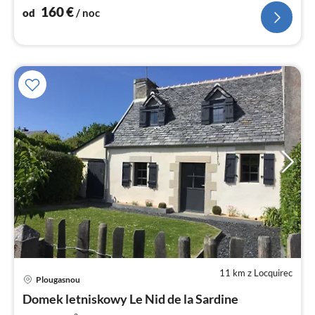
160
€
od
/ noc
11 km z Locquirec
Plougasnou
Ce
Domek letniskowy Le Nid de la Sardine
od