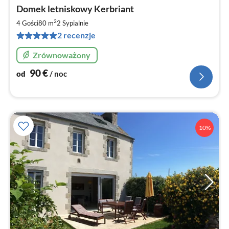
Ce
Domek letniskowy Kerbriant
od
9
2
4 Gości
80 m
2
Sypialnie
za
2 recenzje
no
Zrównoważony
90
€
od
/ noc
10%