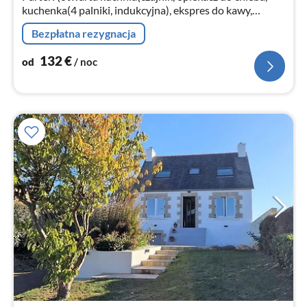
kuchenka(4 palniki, indukcyjna), ekspres do kawy,
piekarnik, kuchenka mikrofalowa, zmywarka do naczyń,
Bezpłatna rezygnacja
lodówka)
132
€
od
/ noc