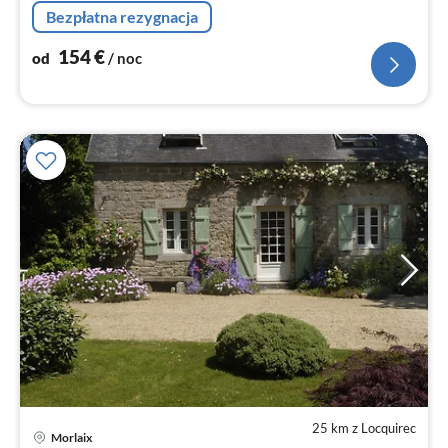
Bezpłatna rezygnacja
154
€
od
/ noc
25 km z Locquirec
Morlaix