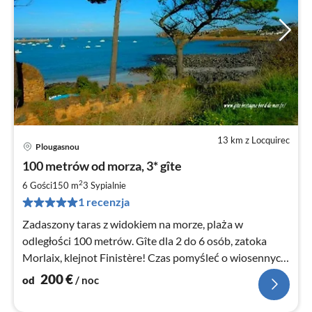
13 km z Locquirec
Plougasnou
Ce
100 metrów od morza, 3* gîte
od
2
2
6 Gości
150 m
3
Sypialnie
za
1 recenzja
no
Zadaszony taras z widokiem na morze, plaża w
odległości 100 metrów. Gîte dla 2 do 6 osób, zatoka
Morlaix, klejnot Finistère! Czas pomyśleć o wiosennych
wakacjach. PROMO: apr
200
€
od
/ noc