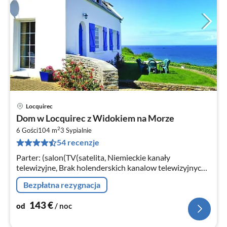
Locquirec
Ce
Dom w Locquirec z Widokiem na Morze
od
2
1
6 Gości
104 m
3
Sypialnie
54 recenzje
za
no
Parter: (salon(TV(satelita, Niemieckie kanały
telewizyjne, Brak holenderskich kanalow telewizyjnych),
kominek)
Bezpłatna rezygnacja
143
€
od
/ noc