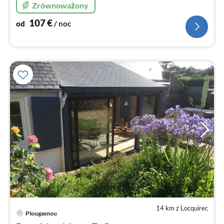
Zrównoważony
107
€
od
/ noc
14 km z Locquirec
Ce
Plougasnou
od