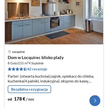
Locquirec
Ce
Dom w Locquirec blisko plaży
od
2
1
8 Gości
155 m
4
Sypialnie
42 recenzje
za
no
Parter: (otwarta kuchnia(czajnik, opiekacz do chleba,
kuchenka(4 palniki, indukcyjna), ekspres do kawy,
piekarnik, kuchenka mikrofalowa, zmywarka do naczyń,
Bezpłatna rezygnacja
lodówka)
178
€
od
/ noc