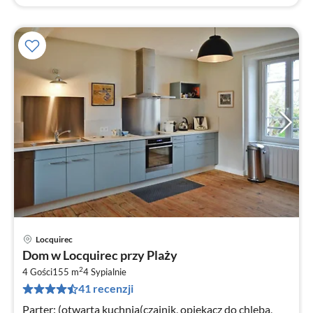
Locquirec
Ce
Dom w Locquirec przy Plaży
od
2
1
4 Gości
155 m
4
Sypialnie
41 recenzji
za
no
Parter: (otwarta kuchnia(czajnik, opiekacz do chleba,