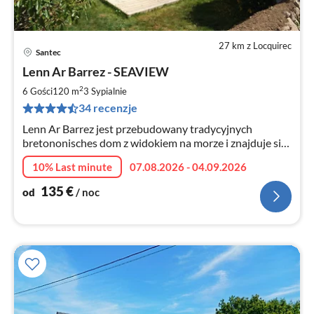
27 km z Locquirec
Santec
Ce
Lenn Ar Barrez - SEAVIEW
od
1
2
6 Gości
120 m
3
Sypialnie
za
34 recenzje
no
Lenn Ar Barrez jest przebudowany tradycyjnych
bretononisches dom z widokiem na morze i znajduje się
w odległości 300 metrów od plaży. W spokojnej okolicy,
10% Last minute
07.08.2026 - 04.09.2026
otoczony polami
135
€
od
/ noc