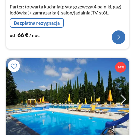
no
Parter: (otwarta kuchnia(płyta grzewcza(4 palniki, gaz),
lodówka(+ zamrazarka)), salon/jadalnia(TV, stół
jadalniany, zestaw wypoczynkowy), sypialnia(łóżko 2-
Bezpłatna rezygnacja
osobowe)
66
€
od
/ noc
14%