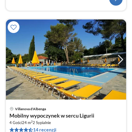
Villanova d'Albenga
Ce
Mobilny wypoczynek w sercu Ligurii
od
2
6
4 Gości
24 m
2
Sypialnie
14 recenzji
za