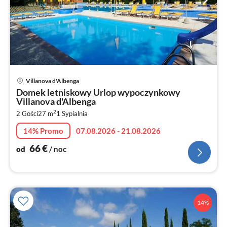
Ce
Villanova d'Albenga
od
Domek letniskowy Urlop wypoczynkowy
6
Villanova d'Albenga
za
2
2 Gości
27 m
1
Sypialnia
no
14% Promo
07.08.2026 - 21.08.2026
66
€
od
/ noc
14%