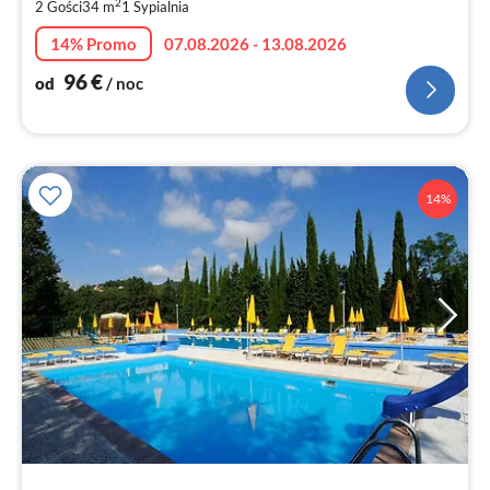
2
2 Gości
34 m
1
Sypialnia
no
14% Promo
07.08.2026 - 13.08.2026
96
€
od
/ noc
14%