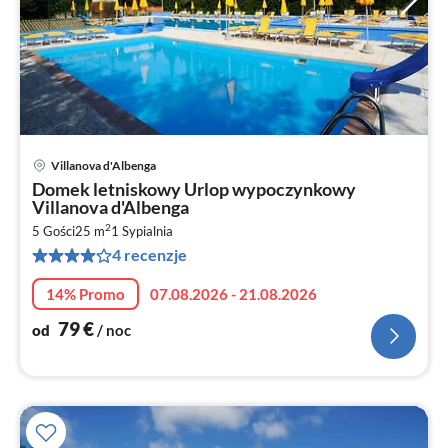
Villanova d'Albenga
Ce
Domek letniskowy Urlop wypoczynkowy
od
Villanova d'Albenga
8
2
5 Gości
25 m
1
Sypialnia
za
4 recenzje
no
14% Promo
07.08.2026 - 21.08.2026
79
€
od
/ noc