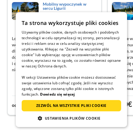
Mobilny wypoczynek w
sercu Ligurii
Villanova d'Albenga
Ta strona wykorzystuje pliki cookies
Pokaż Holenderski
Używamy plików cookie, danych osobowych i podobnych
technologii w celu optymalizacji tej strony, personalizacji
Lokalizacja to duża zaleta, blisko plaży, ale
Wibracje w
treści i reklam oraz w celu analizy statystycznej
wciąż ukryta w naturze. Basen jest fajny, ale
idealnej nu
użytkowania. Klikając na "Zezwól na wszystkie pliki
dla informacji, zwierzęta domowe nie są tam
wszędzie, s
cookie" lub wybierając opcję w ustawieniach plików
dozwolone. Ogólnie świetne miejsce na relaks
Gospodarze 
cookie, wyrażasz na to zgodę, co zostało również opisane
i odkrywanie pobliskich jaskiń - są
czujesz się
w naszej Ochrona danych.
niesamowite!
do odkrywan
jak Jaskini
W sekcji Ustawienia plików cookie możesz dostosować
publicznych
swoje ustawienia lub cofnąć zgodę. Jeśli nie wyrazisz
Zdecydowan
zgody, włączone zostaną tylko pliki cookie o istotnych
funkcjach.
Dowiedz się więcej
66€
60€
od
noc
od
ZEZWÓL NA WSZYSTKIE PLIKI COOKIE
USTAWIENIA PLIKÓW COOKIE