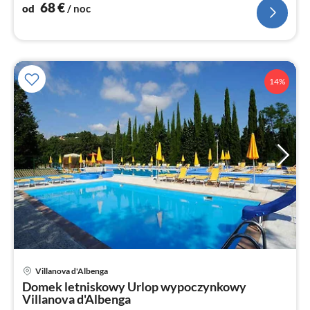
68
€
od
/ noc
14%
Villanova d'Albenga
Ce
Domek letniskowy Urlop wypoczynkowy
od
Villanova d'Albenga
8