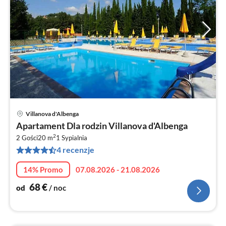
Villanova d'Albenga
Ce
Apartament Dla rodzin Villanova d'Albenga
od
2
6
2 Gości
20 m
1
Sypialnia
4 recenzje
za
no
14% Promo
07.08.2026 - 21.08.2026
68
€
od
/ noc