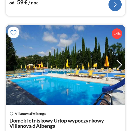
59
€
od
/ noc
14%
Ce
Villanova d'Albenga
od
Domek letniskowy Urlop wypoczynkowy
9
Villanova d'Albenga
za