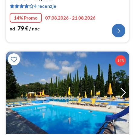
za
4 recenzje
no
14% Promo
07.08.2026 - 21.08.2026
79
€
od
/ noc
14%