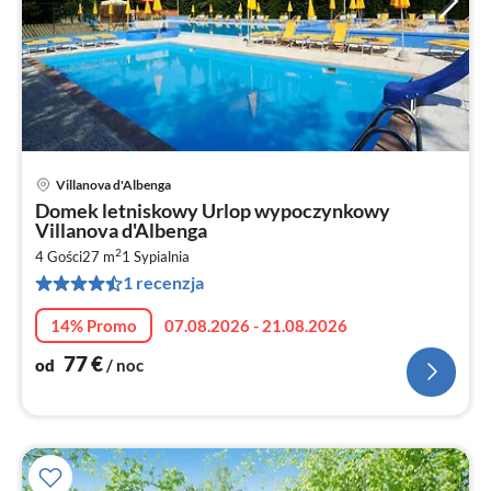
Villanova d'Albenga
Ce
Domek letniskowy Urlop wypoczynkowy
od
Villanova d'Albenga
7
2
4 Gości
27 m
1
Sypialnia
za
1 recenzja
no
14% Promo
07.08.2026 - 21.08.2026
77
€
od
/ noc