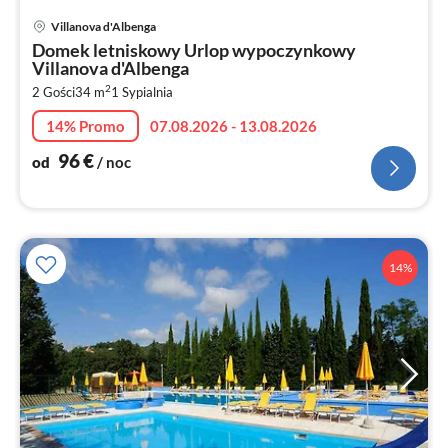
Ce
Villanova d'Albenga
od
Domek letniskowy Urlop wypoczynkowy
9
Villanova d'Albenga
za
2
2 Gości
34 m
1
Sypialnia
no
14% Promo
07.08.2026 - 13.08.2026
96
€
od
/ noc
14%