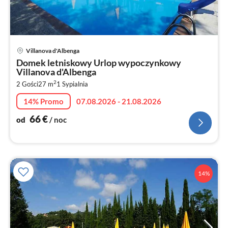
Ce
Villanova d'Albenga
od
Domek letniskowy Urlop wypoczynkowy
6
Villanova d'Albenga
za
2
2 Gości
27 m
1
Sypialnia
no
14% Promo
07.08.2026 - 21.08.2026
66
€
od
/ noc
14%