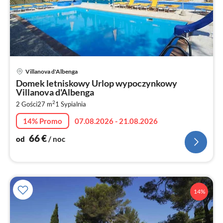
Ce
Villanova d'Albenga
od
Domek letniskowy Urlop wypoczynkowy
6
Villanova d'Albenga
za
2
2 Gości
27 m
1
Sypialnia
no
14% Promo
07.08.2026 - 21.08.2026
66
€
od
/ noc
14%