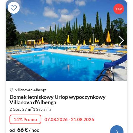
14%
Ce
Villanova d'Albenga
od
Domek letniskowy Urlop wypoczynkowy
6
Villanova d'Albenga
za
2
2 Gości
27 m
1
Sypialnia
no
14% Promo
07.08.2026 - 21.08.2026
66
€
od
/ noc