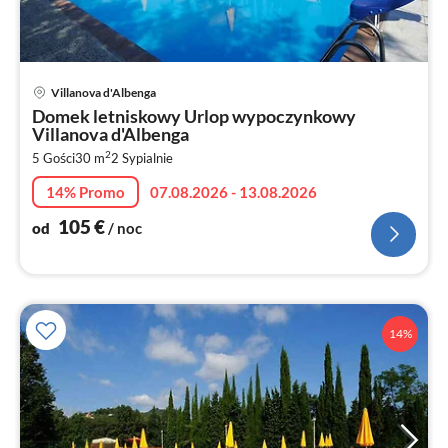
Ce
Villanova d'Albenga
od
Domek letniskowy Urlop wypoczynkowy
1
Villanova d'Albenga
za
2
5 Gości
30 m
2
Sypialnie
no
14% Promo
07.08.2026 - 13.08.2026
105
€
od
/ noc
14%