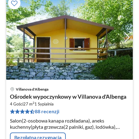
Villanova d'Albenga
Ce
Ośrodek wypoczynkowy w Villanova d'Albenga
od
2
7
4 Gości
27 m
1
Sypialnia
88 recenzji
za
no
Salon(2-osobowa kanapa rozkładana), aneks
kuchenny(płyta grzewcza(2 palniki, gaz), lodówka),
sypialnia(łóżko 2-osobowe), łazienka(prysznic, toaleta)
Bezpłatna rezygnacja