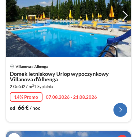
Ce
Villanova d'Albenga
od
Domek letniskowy Urlop wypoczynkowy
6
Villanova d'Albenga
za
2
2 Gości
27 m
1
Sypialnia
no
14% Promo
07.08.2026 - 21.08.2026
66
€
od
/ noc