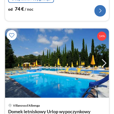
74
€
od
/ noc
14%
Ce
Villanova d'Albenga
od
Domek letniskowy Urlop wypoczynkowy
6