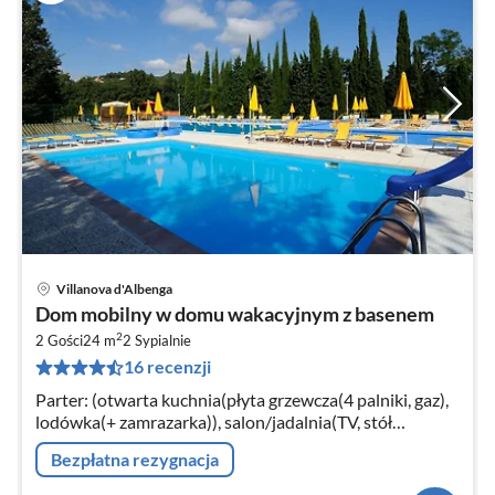
Villanova d'Albenga
Ce
Dom mobilny w domu wakacyjnym z basenem
od
2
6
2 Gości
24 m
2
Sypialnie
16 recenzji
za
no
Parter: (otwarta kuchnia(płyta grzewcza(4 palniki, gaz),
lodówka(+ zamrazarka)), salon/jadalnia(TV, stół
jadalniany, zestaw wypoczynkowy), sypialnia(łóżko 2-
Bezpłatna rezygnacja
osobowe)