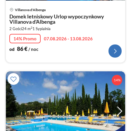
Ce
Villanova d'Albenga
od
Domek letniskowy Urlop wypoczynkowy
8
Villanova d'Albenga
za
2
2 Gości
24 m
1
Sypialnia
no
14% Promo
07.08.2026 - 13.08.2026
86
€
od
/ noc
14%