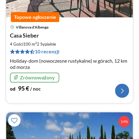
Topowe ogłoszenie
Villanova d'Albenga
Ce
Casa Sieber
od
9
2
4 Gości
100 m
2
Sypialnie
za
10 recenzji
no
Holiday-dom (nowoczesne rustykalne) w górach, 12 km
od morza
Zrównoważony
95
€
od
/ noc
14%