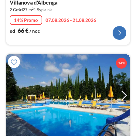
Villanova d'Albenga
za
2
2 Gości
27 m
1
Sypialnia
no
14% Promo
07.08.2026 - 21.08.2026
66
€
od
/ noc
14%