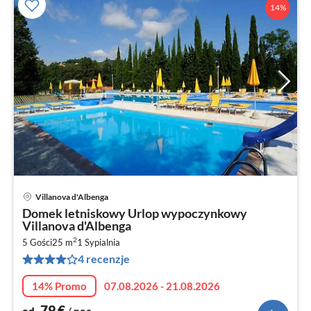
14%
Villanova d'Albenga
Ce
Domek letniskowy Urlop wypoczynkowy
od
Villanova d'Albenga
8
2
5 Gości
25 m
1
Sypialnia
za
4 recenzje
no
14% Promo
07.08.2026 - 21.08.2026
79
€
od
/ noc