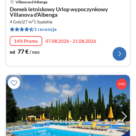
Villanova d'Albenga
Ce
Domek letniskowy Urlop wypoczynkowy
od
Villanova d'Albenga
7
2
4 Gości
27 m
1
Sypialnia
za
1 recenzja
no
14% Promo
07.08.2026 - 21.08.2026
77
€
od
/ noc
14%