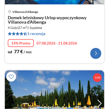
Villanova d'Albenga
Ce
Domek letniskowy Urlop wypoczynkowy
od
Villanova d'Albenga
7
2
4 Gości
27 m
1
Sypialnia
za
1 recenzja
no
14% Promo
07.08.2026 - 21.08.2026
77
€
od
/ noc
14%