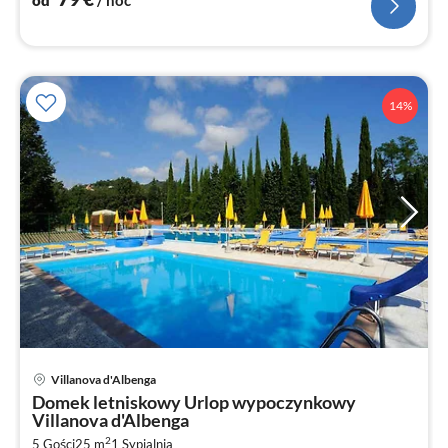
14%
Villanova d'Albenga
Ce
Domek letniskowy Urlop wypoczynkowy
od
Villanova d'Albenga
8
2
5 Gości
25 m
1
Sypialnia