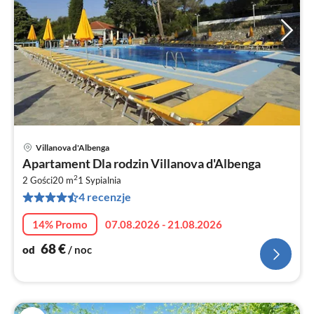
Villanova d'Albenga
Ce
Apartament Dla rodzin Villanova d'Albenga
od
2
6
2 Gości
20 m
1
Sypialnia
4 recenzje
za
no
14% Promo
07.08.2026 - 21.08.2026
68
€
od
/ noc