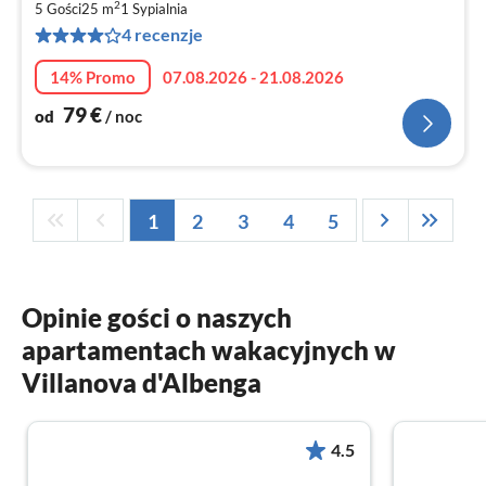
2
5 Gości
25 m
1
Sypialnia
za
4 recenzje
no
14% Promo
07.08.2026 - 21.08.2026
79
€
od
/ noc
1
2
3
4
5
Opinie gości o naszych
apartamentach wakacyjnych w
Villanova d'Albenga
4.5