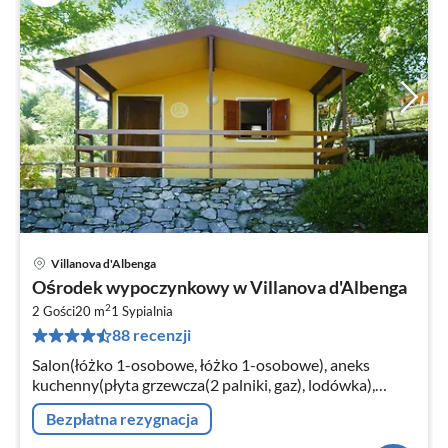
Villanova d'Albenga
Ce
Ośrodek wypoczynkowy w Villanova d'Albenga
od
2
6
2 Gości
20 m
1
Sypialnia
88 recenzji
za
no
Salon(łóżko 1-osobowe, łóżko 1-osobowe), aneks
kuchenny(płyta grzewcza(2 palniki, gaz), lodówka),
łazienka(prysznic, toaleta)
Bezpłatna rezygnacja