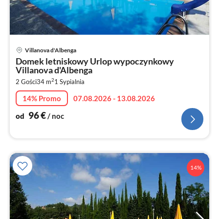
Ce
Villanova d'Albenga
od
Domek letniskowy Urlop wypoczynkowy
9
Villanova d'Albenga
za
2
2 Gości
34 m
1
Sypialnia
no
14% Promo
07.08.2026 - 13.08.2026
96
€
od
/ noc
14%