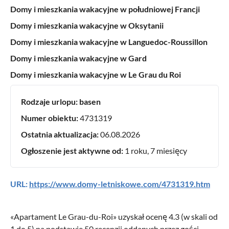
Domy i mieszkania wakacyjne w południowej Francji
Domy i mieszkania wakacyjne w Oksytanii
Domy i mieszkania wakacyjne w Languedoc-Roussillon
Domy i mieszkania wakacyjne w Gard
Domy i mieszkania wakacyjne w Le Grau du Roi
Rodzaje urlopu:
basen
Numer obiektu:
4731319
Ostatnia aktualizacja:
06.08.2026
Ogłoszenie jest aktywne od:
1 roku, 7 miesięcy
URL:
https://www.domy-letniskowe.com/4731319.htm
«
Apartament Le Grau-du-Roi
» uzyskał ocenę
4.3
(w skali od
1
do
5
) na podstawie
50
recenzji oddanych przez gości.