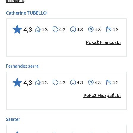
oceniania
.
Catherine TUBELLO
4,3
4.3
4.3
4.3
4.3
4.3
Pokaż Francuski
Fernandez serra
4,3
4.3
4.3
4.3
4.3
4.3
Pokaż Hiszpański
Salater