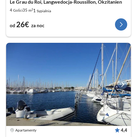
Le Grau du Roi, Langwedocja-Roussillon, Okzitanien
2
1
4
35
Gości
m
Sypialnia
26€
od
za noc
4,4
Apartamenty