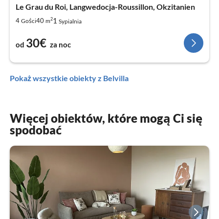
Le Grau du Roi, Langwedocja-Roussillon, Okzitanien
2
1
4
40
Gości
m
Sypialnia
30€
od
za noc
Pokaż wszystkie obiekty z Belvilla
Więcej obiektów, które mogą Ci się
spodobać