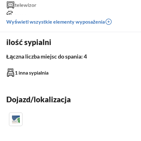
telewizor
taras
Wyświetl wszystkie elementy wyposażenia
zmywarka
sauna
ilość sypialni
miejsce parkingowe
Łączna liczba miejsc do spania: 4
Na zewnątrz
1 inna sypialnia
basen
miejsce parkingowe
taras
Dojazd/lokalizacja
Łazienka
Łazienka 1
łazienki z prysznicem