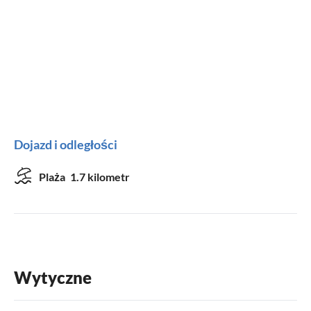
Kuchnia
zmywarka
lodówka
kuchenka mikrofalowa
czajnik
ekspres do kawy
toster
Dostępne urządzenia
Dojazd i odległości
telewizor
W-LAN
Plaża
1.7 kilometr
meble tarasowe
Idealny dla
obiekt tylko dla niepalących
zwierzęta niedozwolone
Wytyczne
dzieci mile widziane