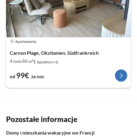
Apartamenty
Carnon Plage, Okzitanien, Südfrankreich
2
1
4
50
Gości
m
Sypialnia (+1)
99€
od
za noc
Pozostałe informacje
Domy i mieszkania wakacyjne we Francji