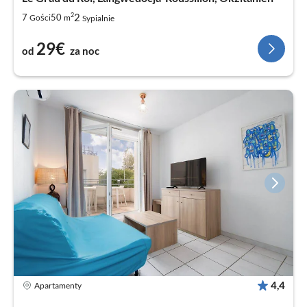
2
2
7
50
Gości
m
Sypialnie
29€
od
za noc
4,4
Apartamenty