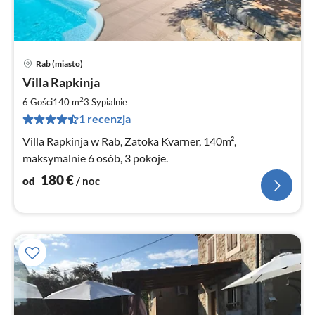
Rab (miasto)
Ce
Villa Rapkinja
od
1
2
6 Gości
140 m
3
Sypialnie
za
1 recenzja
no
Villa Rapkinja w Rab, Zatoka Kvarner, 140m²,
maksymalnie 6 osób, 3 pokoje.
180
€
od
/ noc