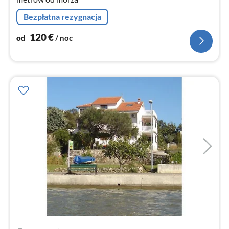
Bezpłatna rezygnacja
120
€
od
/ noc
Ce