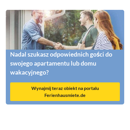
Nadal szukasz odpowiednich gości do
swojego apartamentu lub domu
wakacyjnego?
Wynajmij teraz obiekt na portalu
Ferienhausmiete.de