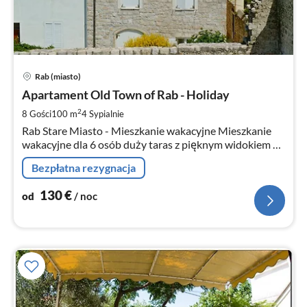
Ce
Rab (miasto)
od
1
Apartament Old Town of Rab - Holiday
za
2
8 Gości
100 m
4
Sypialnie
no
Rab Stare Miasto - Mieszkanie wakacyjne Mieszkanie
wakacyjne dla 6 osób duży taras z pięknym widokiem na
morze 3 pokoje dwuosobowe 2 łazienki Duża kuchnia z
Bezpłatna rezygnacja
jadalnią SatTV Klimatyzacja
130
€
od
/ noc