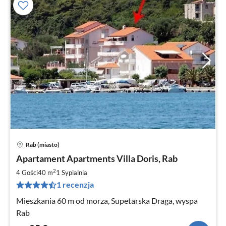
Rab (miasto)
Ce
Apartament Apartments Villa Doris, Rab
od
8
2
4 Gości
40 m
1
Sypialnia
za
1 recenzja
no
Mieszkania 60 m od morza, Supetarska Draga, wyspa
Rab