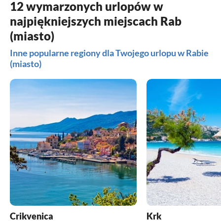
12 wymarzonych urlopów w
najpiękniejszych miejscach Rab
(miasto)
Inne popularne regiony dla Twojego urlopu w Rabie
(miasto)
Crikvenica
Krk