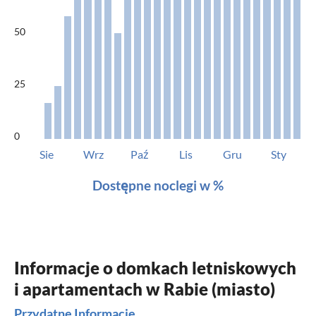
50
25
0
Sie
Wrz
Paź
Lis
Gru
Sty
Dostępne noclegi w %
Informacje o domkach letniskowych
i apartamentach w Rabie (miasto)
Przydatne Informacje