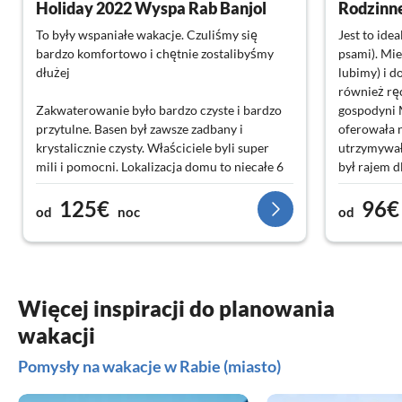
Holiday 2022 Wyspa Rab Banjol
Rodzinne
To były wspaniałe wakacje. Czuliśmy się
Jest to ide
bardzo komfortowo i chętnie zostalibyśmy
psami). Mie
dłużej
lubimy) i 
również ręc
Zakwaterowanie było bardzo czyste i bardzo
gospodyni 
przytulne. Basen był zawsze zadbany i
oferowała 
krystalicznie czysty. Właściciele byli super
utrzymywała
mili i pomocni. Lokalizacja domu to niecałe 6
był rajem d
minut od centrum Rab. Dla nas były to więc
zrelaksowa
125€
96€
idealne wakacje.
Plaża oddal
od
noc
od
Był to dla 
sumieniem 
Więcej inspiracji do planowania
wakacji
Pomysły na wakacje w Rabie (miasto)