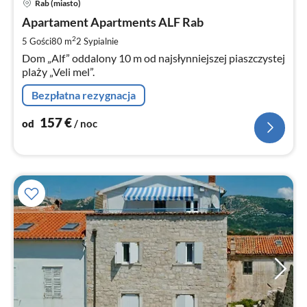
Rab (miasto)
od
1
Apartament Apartments ALF Rab
za
2
5 Gości
80 m
2
Sypialnie
no
Dom „Alf” oddalony 10 m od najsłynniejszej piaszczystej
plaży „Veli mel”.
Bezpłatna rezygnacja
157
€
od
/ noc