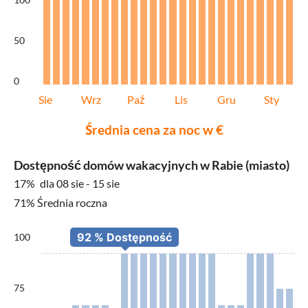
50
0
Sie
Wrz
Paź
Lis
Gru
Sty
Średnia cena za noc w €
Dostępność domów wakacyjnych w Rabie (miasto)
17%
dla 08 sie - 15 sie
71% Średnia roczna
100
75