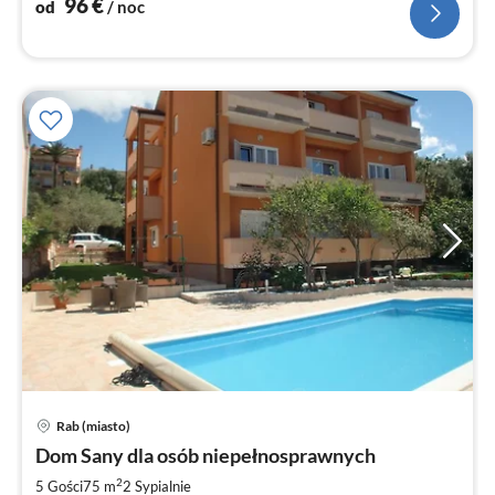
96
€
od
/ noc
Rab (miasto)
Ce
Dom Sany dla osób niepełnosprawnych
od
1
2
5 Gości
75 m
2
Sypialnie