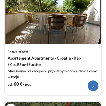
Ce
Rab (miasto)
od
6
Apartament Apartments - Croatia - Rab
za
2
6 Gości
55 m
4
Sypialnie
no
Mieszkania wakacyjne w prywatnym domu. Niskie ceny
w maju!!!
60
€
od
/ noc