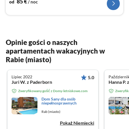
85
€
od
/ noc
Opinie gości o naszych
apartamentach wakacyjnych w
Rabie (miasto)
Lipiec 2022
Październi
5.0
Juri W. z Paderborn
Hanna P. 
Zweryfikowany gość z Domy-letniskowe.com
Zweryfi
Dom Sany dla osób
niepełnosprawnych
Rab (miasto)
Pokaż Niemiecki