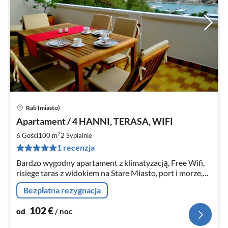
Rab (miasto)
Ce
Apartament / 4 HANNI, TERASA, WIFI
od
1
2
6 Gości
100 m
2
Sypialnie
za
1 recenzja
no
Bardzo wygodny apartament z klimatyzacją, Free Wifi,
risiege taras z widokiem na Stare Miasto, port i morze,
ogród z grillem. 3 sypialnie, 3 prysznic, wc,
Bezpłatna rezygnacja
Wohnessküche. Plaża 350 m.
102
€
od
/ noc