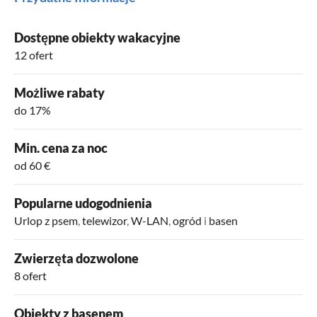
Dostępne obiekty wakacyjne
12 ofert
Możliwe rabaty
do 17%
Min. cena za noc
od 60 €
Popularne udogodnienia
Urlop z psem
,
telewizor
,
W-LAN
,
ogród
i
basen
Zwierzęta dozwolone
8 ofert
Obiekty z basenem