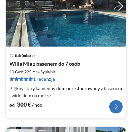
Rab (miasto)
Ce
Willa Mia z basenem do 7 osób
od
3
2
10 Gości
225 m
4
Sypialnie
za
1 recenzja
no
Piękny stary kamienny dom odrestaurowany z basenem
i widokiem na morze.
300
€
od
/ noc