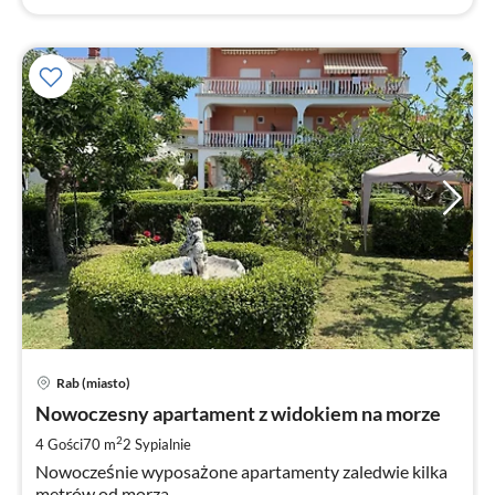
Ce
Rab (miasto)
od
1
Nowoczesny apartament z widokiem na morze
za
2
4 Gości
70 m
2
Sypialnie
no
Nowocześnie wyposażone apartamenty zaledwie kilka
metrów od morza