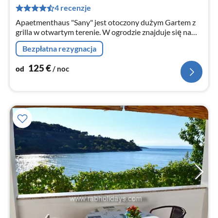
za
4 recenzje
no
Apaetmenthaus "Sany" jest otoczony dużym Gartem z
grilla w otwartym terenie. W ogrodzie znajduje się na
miejscu piękny basen ze słonecznym płoci. Basen jest
Bezpłatna rezygnacja
oświetlony w godzinach wieczornych. Wykorzystanie
jest łączna interweniował w tej nagrod
125
€
od
/ noc