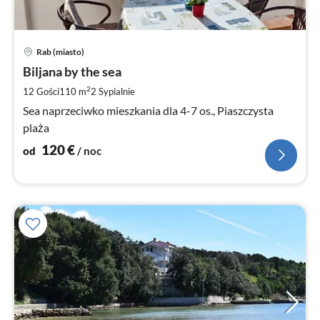
Ce
Rab (miasto)
od
1
Biljana by the sea
za
2
12 Gości
110 m
2
Sypialnie
no
Sea naprzeciwko mieszkania dla 4-7 os., Piaszczysta
plaża
120
€
od
/ noc