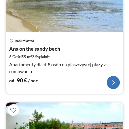
Ce
Rab (miasto)
od
9
Ana on the sandy bech
za
2
6 Gości
55 m
2
Sypialnie
no
Apartamenty dla 4-8 osób na piaszczystej plaży z
cumowania
90
€
od
/ noc