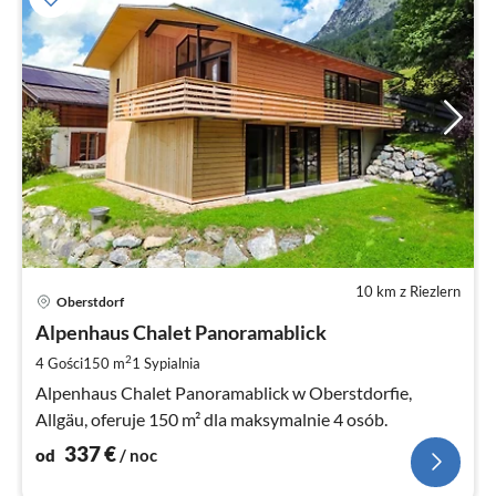
10 km z Riezlern
Ce
Oberstdorf
od
3
Alpenhaus Chalet Panoramablick
za
2
4 Gości
150 m
1
Sypialnia
no
Alpenhaus Chalet Panoramablick w Oberstdorfie,
Allgäu, oferuje 150 m² dla maksymalnie 4 osób.
337
€
od
/ noc