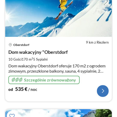
9 km z Riezlern
Ce
Oberstdorf
od
5
Dom wakacyjny "Oberstdorf
za
2
10 Gości
170 m
5
Sypialni
no
Dom wakacyjny Oberstdorf oferuje 170 m2 z ogrodem
zimowym, przeszklone balkony, sauna, 4 sypialnie, 2
łazienki, 1 WC , 1 prysznic (sauna), ponownie
Szczególnie zrównoważony
dodatkowo, duża kuchnia, ogród, ga
535
€
od
/ noc