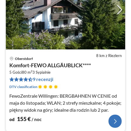
8 km z Riezlern
Oberstdorf
Ce
Komfort-FEWO ALLGÄUBLICK****
od
2
1
5 Gości
80 m
3
Sypialnie
9 recenzji
za
no
DTV classification
FewoZentrale Willingen: BERGBAHNEN W CENIE od
maja do listopada; WLAN; 2 strefy mieszkalne; 4 pokoje;
piękny widok na góry; idealne dla rodzin lub 2 par.
155
€
od
/ noc