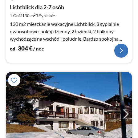
od
3
Lichtblick dla 2-7 osób
za
2
1 Gość
130 m
3
Sypialnie
no
130 m2 mieszkanie wakacyjne Lichtblick, 3 sypialnie
dwuosobowe, pokój dzienny, 2 łazienki, 2 balkony
wychodzące na wschód i południe. Bardzo spokojna
lokalizacja, bezpośrednio przy szlakach turystycznych.
304
€
od
/ noc