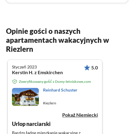
Opinie gości o naszych
apartamentach wakacyjnych w
Riezlern
Styczeń 2023
5.0
Kerstin H. z Emskirchen
Zweryfikowany gość z Domy-letniskowe.com
Reinhard Schuster
Riezlern
Pokaż Niemiecki
Urlop narciarski
Bardzo ładne mieszkanie wakacyjne z