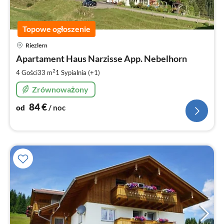
Topowe ogłoszenie
Ce
Riezlern
od
8
Apartament Haus Narzisse App. Nebelhorn
za
2
4 Gości
33 m
1
Sypialnia (+1)
no
Zrównoważony
84
€
od
/ noc