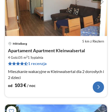
5 km z Riezlern
Mittelberg
Ce
Apartament Apartment Kleinwalsertal
od
1
2
4 Gości
35 m
1
Sypialnia
za
1 recenzja
no
Mieszkanie wakacyjne w Kleinwalsertal dla 2 dorosłych i
2 dzieci
103
€
od
/ noc