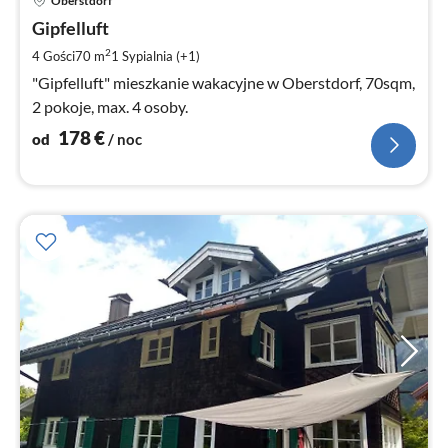
Oberstdorf
od
1
Gipfelluft
za
2
4 Gości
70 m
1
Sypialnia (+1)
no
"Gipfelluft" mieszkanie wakacyjne w Oberstdorf, 70sqm,
2 pokoje, max. 4 osoby.
178
€
od
/ noc