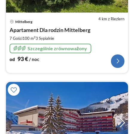
4 km z Riezlern
Ce
Mittelberg
od
9
Apartament Dla rodzin Mittelberg
za
2
7 Gości
100 m
3
Sypialnie
no
Szczególnie zrównoważony
93
€
od
/ noc