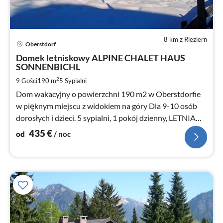
8 km z Riezlern
Ce
Oberstdorf
od
4
Domek letniskowy ALPINE CHALET HAUS
SONNENBICHL
za
no
2
9 Gości
190 m
5
Sypialni
Dom wakacyjny o powierzchni 190 m2 w Oberstdorfie
w pięknym miejscu z widokiem na góry Dla 9-10 osób
dorosłych i dzieci. 5 sypialni, 1 pokój dzienny, LETNIA
KOLEJKA GÓRSKA W CENIE ! Wolny W-Lan
435
€
od
/ noc