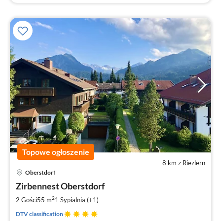
Topowe ogłoszenie
8 km z Riezlern
Ce
Oberstdorf
od
1
Zirbennest Oberstdorf
za
2
2 Gości
55 m
1
Sypialnia (+1)
no
DTV classification