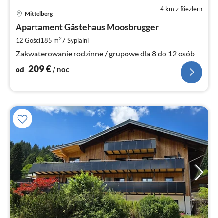
4 km z Riezlern
Ce
Mittelberg
od
2
Apartament Gästehaus Moosbrugger
za
2
12 Gości
185 m
7
Sypialni
no
Zakwaterowanie rodzinne / grupowe dla 8 do 12 osób
209
€
od
/ noc