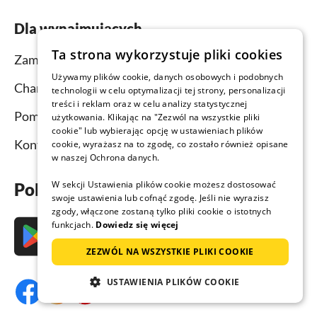
Dla wynajmujących
Ta strona wykorzystuje pliki cookies
Zamieść ogłoszenie i wynajmij obiekt
Używamy plików cookie, danych osobowych i podobnych
Channel Manager
technologii w celu optymalizacji tej strony, personalizacji
treści i reklam oraz w celu analizy statystycznej
Pomoc dla wynajmujących
użytkowania. Klikając na "Zezwól na wszystkie pliki
cookie" lub wybierając opcję w ustawieniach plików
Kontakt
cookie, wyrażasz na to zgodę, co zostało również opisane
w naszej Ochrona danych.
W sekcji Ustawienia plików cookie możesz dostosować
Pobierz aplikację już teraz
swoje ustawienia lub cofnąć zgodę. Jeśli nie wyrazisz
zgody, włączone zostaną tylko pliki cookie o istotnych
funkcjach.
Dowiedz się więcej
ZEZWÓL NA WSZYSTKIE PLIKI COOKIE
USTAWIENIA PLIKÓW COOKIE