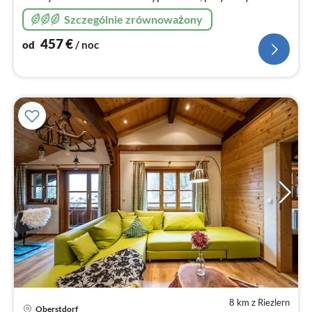
salonie, jadalni, z dala od zgiełku. Idealny dla rodziny,
Szczególnie zrównoważony
rodzin, przyjaciół
457
€
od
/ noc
8 km z Riezlern
Ce
Oberstdorf