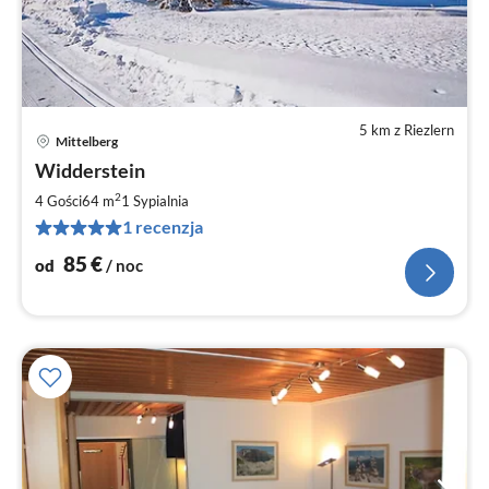
5 km z Riezlern
Mittelberg
Ce
Widderstein
od
8
2
4 Gości
64 m
1
Sypialnia
za
1 recenzja
no
85
€
od
/ noc