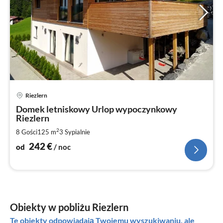
Ce
Riezlern
od
2
Domek letniskowy Urlop wypoczynkowy
Riezlern
za
no
2
8 Gości
125 m
3
Sypialnie
242
€
od
/ noc
Obiekty w pobliżu Riezlern
Te obiekty odpowiadają Twojemu wyszukiwaniu, ale