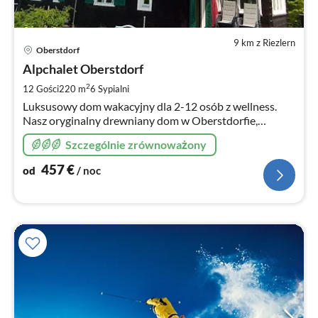
9 km z Riezlern
Ce
Oberstdorf
od
4
Alpchalet Oberstdorf
za
2
12 Gości
220 m
6
Sypialni
no
Luksusowy dom wakacyjny dla 2-12 osób z wellness.
Nasz oryginalny drewniany dom w Oberstdorfie,
pięknie odnowiony, z małą strefą wellness i fitness.
Szczególnie zrównoważony
457
€
od
/ noc