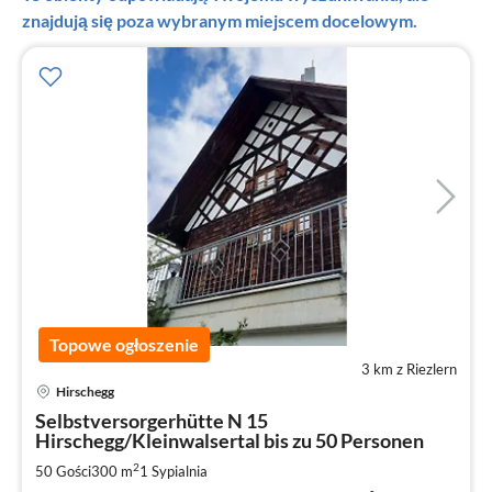
znajdują się poza wybranym miejscem docelowym.
Topowe ogłoszenie
3 km z Riezlern
Ce
Hirschegg
od
2
Selbstversorgerhütte N 15
za
Hirschegg/Kleinwalsertal bis zu 50 Personen
no
2
50 Gości
300 m
1
Sypialnia