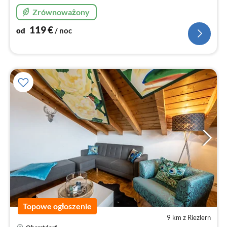
Zrównoważony
119
€
od
/ noc
Topowe ogłoszenie
9 km z Riezlern
Ce