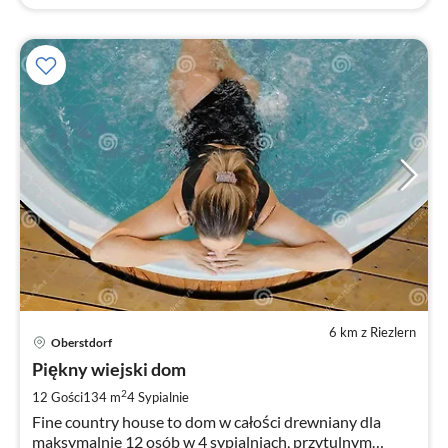
6 km z Riezlern
Ce
Oberstdorf
od
4
Piękny wiejski dom
za
2
12 Gości
134 m
4
Sypialnie
no
Fine country house to dom w całości drewniany dla
maksymalnie 12 osób w 4 sypialniach, przytulnym