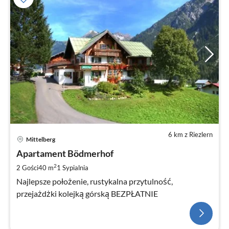
6 km z Riezlern
Mittelberg
Apartament Bödmerhof
2
2 Gości
40 m
1
Sypialnia
Najlepsze położenie, rustykalna przytulność,
przejażdżki kolejką górską BEZPŁATNIE