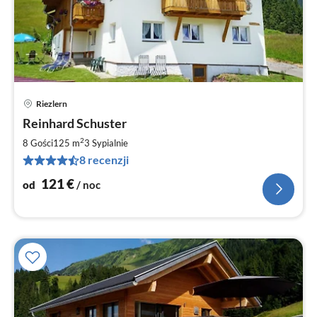
Riezlern
Ce
Reinhard Schuster
od
1
2
8 Gości
125 m
3
Sypialnie
za
8 recenzji
no
121
€
od
/ noc