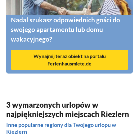
Nadal szukasz odpowiednich gości do
swojego apartamentu lub domu
wakacyjnego?
Wynajmij teraz obiekt na portalu
Ferienhausmiete.de
3 wymarzonych urlopów w
najpiękniejszych miejscach Riezlern
Inne popularne regiony dla Twojego urlopu w
Riezlern