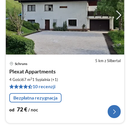
5 km z Silbertal
Schruns
Ce
Plexat Appartments
od
7
2
4 Gości
67 m
1
Sypialnia (+1)
za
10 recenzji
no
Bezpłatna rezygnacja
72
€
od
/ noc