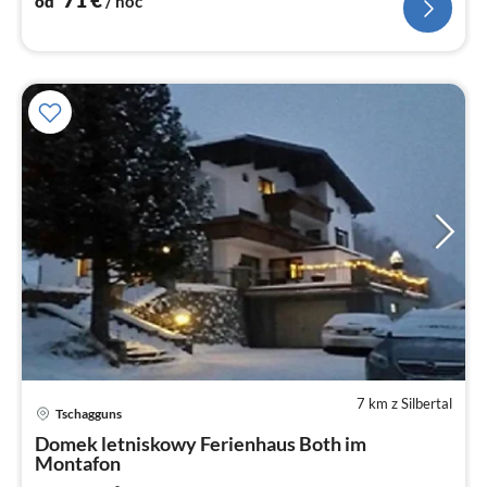
od
/ noc
7 km z Silbertal
Ce
Tschagguns
od
2
Domek letniskowy Ferienhaus Both im
Montafon
za