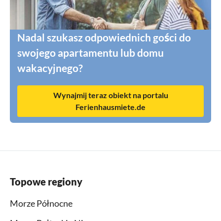
Nadal szukasz odpowiednich gości do
swojego apartamentu lub domu
wakacyjnego?
Wynajmij teraz obiekt na portalu
Ferienhausmiete.de
Topowe regiony
Morze Północne