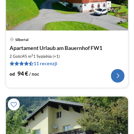
Silbertal
Ce
Apartament Urlaub am Bauernhof FW1
od
9
2
2 Gości
45 m
1
Sypialnia (+1)
za
11 recenzji
no
94
€
od
/ noc