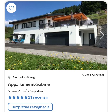
5 km z Silbertal
Bartholomäberg
Ce
Appartement-Sabine
od
1
2
6 Gości
65 m
2
Sypialnie
za
11 recenzji
no
Bezpłatna rezygnacja