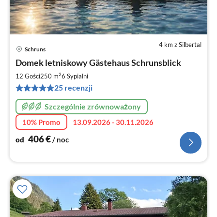
4 km z Silbertal
Schruns
Ce
Domek letniskowy Gästehaus Schrunsblick
od
4
2
12 Gości
250 m
6
Sypialni
za
25 recenzji
no
Szczególnie zrównoważony
10% Promo
13.09.2026 - 30.11.2026
406
€
od
/ noc