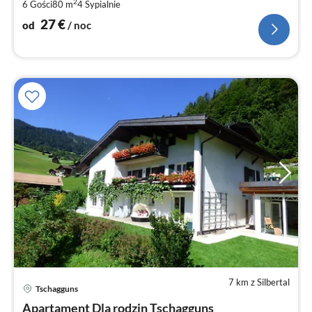
no
2
6 Gości
80 m
4
Sypialnie
27
€
od
/ noc
7 km z Silbertal
Tschagguns
Ce
Apartament Dla rodzin Tschagguns