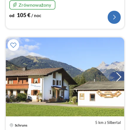
Zrównoważony
105
€
od
/ noc
5 km z Silbertal
Ce
Schruns
od