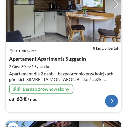
8 km z Silbertal
Ce
St. Gallenkirch
od
6
Apartament Apartments Suggadin
za
2
2 Gości
30 m
1
Sypialnia
no
Apartament dla 2 osób – bezpośrednio przy kolejkach
górskich SILVRETTA MONTAFON Blisko ścieżki
rowerowej, basenu
Bardzo zrównoważony
63
€
od
/ noc