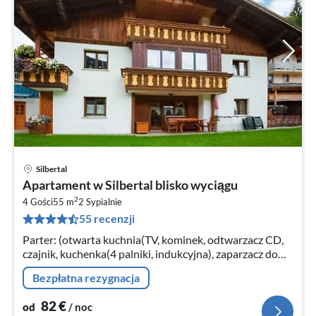
Silbertal
Ce
Apartament w Silbertal blisko wyciągu
od
2
8
4 Gości
55 m
2
Sypialnie
55 recenzji
za
no
Parter: (otwarta kuchnia(TV, kominek, odtwarzacz CD,
czajnik, kuchenka(4 palniki, indukcyjna), zaparzacz do
kawy, piekarnik, kuchenka mikrofalowa, zmywarka do
Bezpłatna rezygnacja
naczyń)
82
€
od
/ noc