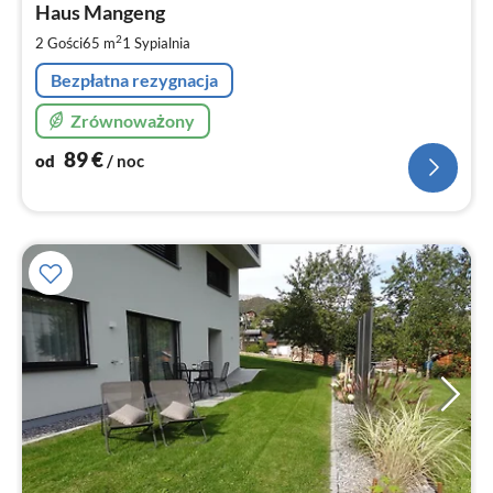
9
Haus Mangeng
za
2
2 Gości
65 m
1
Sypialnia
no
Bezpłatna rezygnacja
Zrównoważony
89
€
od
/ noc