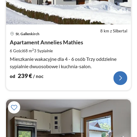
8 km z Silbertal
Ce
St. Gallenkirch
od
2
Apartament Annelies Mathies
za
2
6 Gości
68 m
3
Sypialnie
no
Mieszkanie wakacyjne dla 4 - 6 osób Trzy oddzielne
sypialnie dwuosobowe i kuchnia-salon.
239
€
od
/ noc