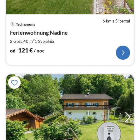
6 km z Silbertal
Ce
Tschagguns
od
1
Ferienwohnung Nadine
za
2
2 Gości
40 m
1
Sypialnia
no
121
€
od
/ noc