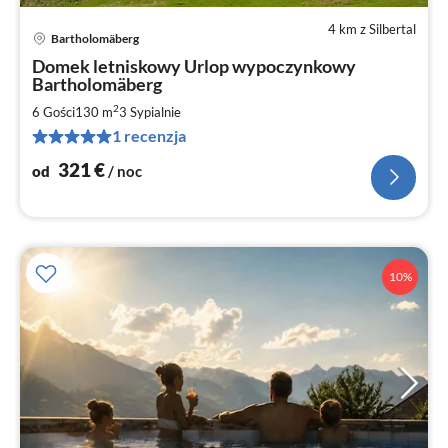
4 km z Silbertal
Bartholomäberg
Ce
Domek letniskowy Urlop wypoczynkowy
od
Bartholomäberg
3
2
6 Gości
130 m
3
Sypialnie
za
no
1 recenzja
321
€
od
/ noc
10%