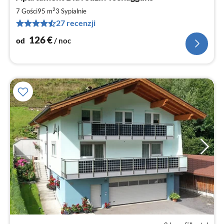
od
1
2
7 Gości
95 m
3
Sypialnie
za
27 recenzji
no
126
€
od
/ noc