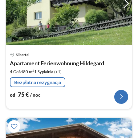
Ce
Silbertal
od
7
Apartament Ferienwohnung Hildegard
za
2
4 Gości
80 m
1
Sypialnia (+1)
no
Bezpłatna rezygnacja
75
€
od
/ noc