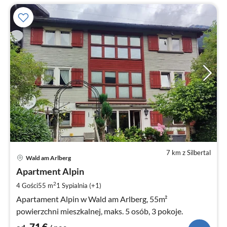
7 km z Silbertal
Ce
Wald am Arlberg
od
7
Apartment Alpin
za
2
4 Gości
55 m
1
Sypialnia (+1)
no
Apartament Alpin w Wald am Arlberg, 55m²
powierzchni mieszkalnej, maks. 5 osób, 3 pokoje.
71
€