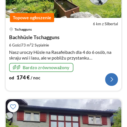
Topowe ogłoszenie
6 km z Silbertal
Ce
Tschagguns
od
1
Bachhüsle Tschagguns
za
2
6 Gości
73 m
2
Sypialnie
no
Nasz uroczy Hüsle na Rasafeibach dla 4 do 6 osób, na
skraju wsi i lasu, ale w pobliżu przystanku
autobusowego, oferuje idealne zakwaterowanie dla
Bardzo zrównoważony
pieszych i narciarskich wakacji.
174
€
od
/ noc