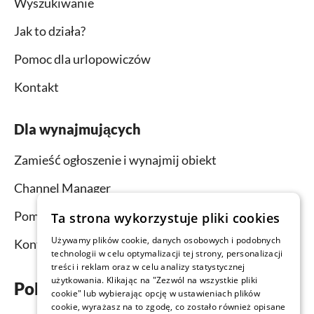
Wyszukiwanie
Jak to działa?
Pomoc dla urlopowiczów
Kontakt
Dla wynajmujących
Zamieść ogłoszenie i wynajmij obiekt
Channel Manager
Pomoc dla wynajmujących
Ta strona wykorzystuje pliki cookies
Używamy plików cookie, danych osobowych i podobnych
Kontakt
technologii w celu optymalizacji tej strony, personalizacji
treści i reklam oraz w celu analizy statystycznej
użytkowania. Klikając na "Zezwól na wszystkie pliki
Pobierz aplikację już teraz
cookie" lub wybierając opcję w ustawieniach plików
cookie, wyrażasz na to zgodę, co zostało również opisane