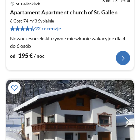
8 km z Silbertal
St. Gallenkirch
Ce
Apartament Apartment church of St. Gallen
od
1
2
6 Gości
74 m
3
Sypialnie
za
22 recenzje
no
Nowoczesne ekskluzywne mieszkanie wakacyjne dla 4
do 6 osób
195
€
od
/ noc