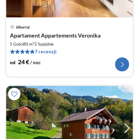
Silbertal
Ce
Apartament Appartements Veronika
od
2
2
5 Gości
80 m
2
Sypialnie
za
7 recenzji
no
24
€
od
/ noc