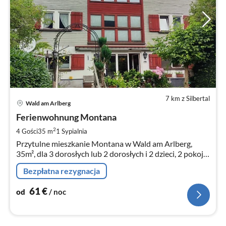
7 km z Silbertal
Ce
Wald am Arlberg
od
6
Ferienwohnung Montana
za
2
4 Gości
35 m
1
Sypialnia
no
Przytulne mieszkanie Montana w Wald am Arlberg,
35m², dla 3 dorosłych lub 2 dorosłych i 2 dzieci, 2 pokoje
plus galeria.
Bezpłatna rezygnacja
61
€
od
/ noc