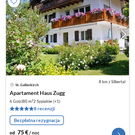
8 km z Silbertal
St. Gallenkirch
Ce
Apartament Haus Zugg
od
7
2
6 Gości
80 m
2
Sypialnie (+1)
za
8 recenzji
no
Bezpłatna rezygnacja
75
€
od
/ noc