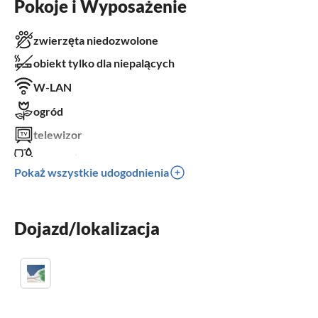
Pokoje i Wyposażenie
zwierzęta niedozwolone
obiekt tylko dla niepalących
W-LAN
ogród
telewizor
zmywarka
Pokaż wszystkie udogodnienia
balkon
łóżeczko dziecięce
Dojazd/lokalizacja
miejsce parkingowe