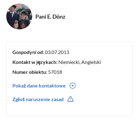
Pani E. Dönz
Gospodyni od:
03.07.2013
Kontakt w językach:
Niemiecki, Angielski
Numer obiektu:
57018
Pokaż dane kontaktowe
0043(0) 555672266
Zgłoś naruszenie zasad
0043(0) 6644311445