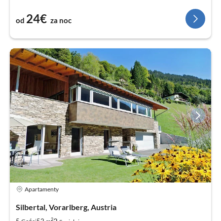
24€
od
za noc
Apartamenty
Silbertal, Vorarlberg, Austria
2
5
52