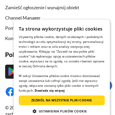
Zamieść ogłoszenie i wynajmij obiekt
Channel Manager
Pomoc dla wynajmujących
Ta strona wykorzystuje pliki cookies
Używamy plików cookie, danych osobowych i podobnych
Kontakt
technologii w celu optymalizacji tej strony, personalizacji
treści i reklam oraz w celu analizy statystycznej
użytkowania. Klikając na "Zezwól na wszystkie pliki
Pobierz aplikację już teraz
cookie" lub wybierając opcję w ustawieniach plików
cookie, wyrażasz na to zgodę, co zostało również opisane
w naszej Ochrona danych.
W sekcji Ustawienia plików cookie możesz dostosować
swoje ustawienia lub cofnąć zgodę. Jeśli nie wyrazisz
zgody, włączone zostaną tylko pliki cookie o istotnych
funkcjach.
Dowiedz się więcej
ZEZWÓL NA WSZYSTKIE PLIKI COOKIE
© 2026 Domy-letniskowe.com, wszelkie prawa
USTAWIENIA PLIKÓW COOKIE
zastrzeżone.