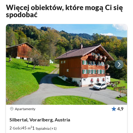
Więcej obiektów, które mogą Ci się
spodobać
4,9
Apartamenty
Silbertal, Vorarlberg, Austria
2
1
2
45
Gości
m
Sypialnia (+1)