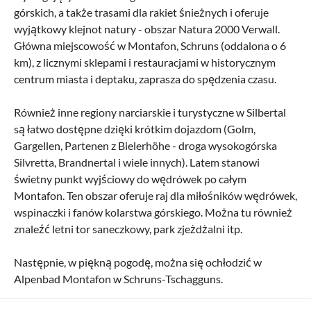
górskich, a także trasami dla rakiet śnieżnych i oferuje
wyjątkowy klejnot natury - obszar Natura 2000 Verwall.
Główna miejscowość w Montafon, Schruns (oddalona o 6
km), z licznymi sklepami i restauracjami w historycznym
centrum miasta i deptaku, zaprasza do spędzenia czasu.
Również inne regiony narciarskie i turystyczne w Silbertal
są łatwo dostępne dzięki krótkim dojazdom (Golm,
Gargellen, Partenen z Bielerhöhe - droga wysokogórska
Silvretta, Brandnertal i wiele innych). Latem stanowi
świetny punkt wyjściowy do wędrówek po całym
Montafon. Ten obszar oferuje raj dla miłośników wędrówek,
wspinaczki i fanów kolarstwa górskiego. Można tu również
znaleźć letni tor saneczkowy, park zjeżdżalni itp.
Następnie, w piękną pogodę, można się ochłodzić w
Alpenbad Montafon w Schruns-Tschagguns.