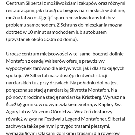
Centrum Silbertal z możliwościami zakupów oraz różnymi
restauracjami, jak i trasą do biegów narciarskich w dolinie,
można łatwo osiągnąć spacerem w kwadrans lub bez
problemu samochodem. Z Schruns do mieszkania można
dotrzeć w 10 minut samochodem lub autobusem
(przystanek około 500m od domu).
Urocze centrum miejscowości w tej samej bocznej dolinie
Montafon z osadą Walserów oferuje prawdziwy
wypoczynek zarówno dla aktywnych, jak i dla szukających
spokoju. W Silbertal masz dostęp do dwóch stacji
narciarskich tuż przy drzwiach. Na południu dolina jest
połączona ze stacją narciarską Silvretta Montafon. Na
północy z rodzinna stacją narciarską Kristberg. Wyrusz na
ścieżkę górników nowym Szlakiem Srebra, w Kaplicy św.
Agaty lub w Muzeum Górnictwa. Wrażeń dostarczy
również wizyta na Festiwalu Legend Montafoner. Silbertal
zachwyca także pełnymi przygód trasami pieszymi,
wymagającymi szlakami górskimi i trasami dla rowerów