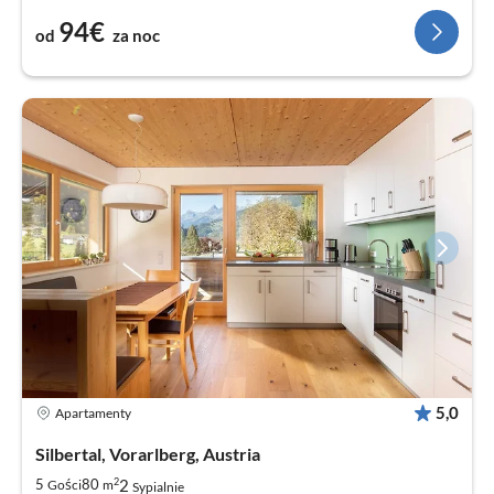
94€
od
za noc
5,0
Apartamenty
Silbertal, Vorarlberg, Austria
2
2
5
80
Gości
m
Sypialnie