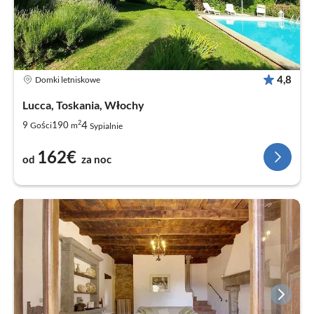
4,8
Domki letniskowe
Lucca, Toskania, Włochy
2
4
9
190
Gości
m
Sypialnie
162€
od
za noc