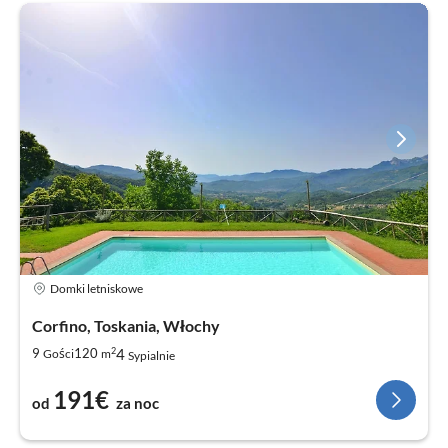
Domki letniskowe
Corfino, Toskania, Włochy
2
4
9
120
Gości
m
Sypialnie
191€
od
za noc