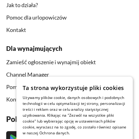
Jak to działa?
Pomoc dla urlopowiczów
Kontakt
Dla wynajmujących
Zamieść ogłoszenie i wynajmij obiekt
Channel Manager
Pomoc dla wynajmujących
Ta strona wykorzystuje pliki cookies
Używamy plików cookie, danych osobowych i podobnych
Kontakt
technologii w celu optymalizacji tej strony, personalizacji
treści i reklam oraz w celu analizy statystycznej
użytkowania. Klikając na "Zezwól na wszystkie pliki
Pobierz aplikację już teraz
cookie" lub wybierając opcję w ustawieniach plików
cookie, wyrażasz na to zgodę, co zostało również opisane
w naszej Ochrona danych.