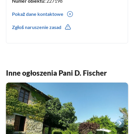
Numer obiektu:
227198
Pokaż dane kontaktowe
0049(0) 15730410105
Zgłoś naruszenie zasad
0039(0) 334 339 3377
Inne ogłoszenia Pani D. Fischer