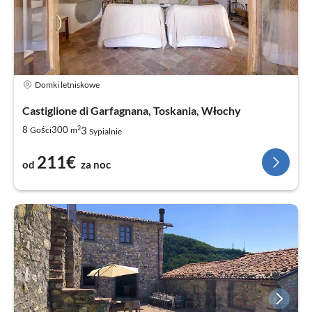
Domki letniskowe
Castiglione di Garfagnana, Toskania, Włochy
2
3
8
300
Gości
m
Sypialnie
211€
od
za noc