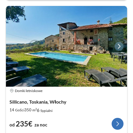
Domki letniskowe
Sillicano, Toskania, Włochy
2
6
14
350
Gości
m
Sypialni
235€
od
za noc