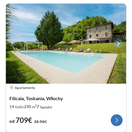
Apartamenty
Filicaia, Toskania, Włochy
2
7
14
290
Gości
m
Sypialni
709€
od
za noc