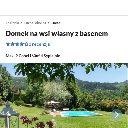
Toskania
Lucca i okolica
Lucca
Domek na wsi własny z basenem
1 recenzja
Max.
9
Gości
160m²
4
Sypialnie