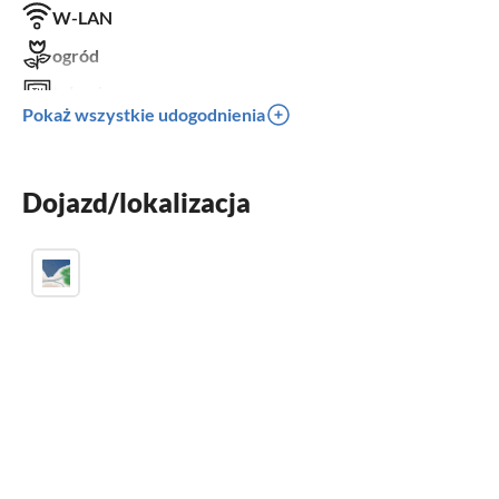
W-LAN
ogród
telewizor
Pokaż wszystkie udogodnienia
taras
zmywarka
Dojazd/lokalizacja
kominek