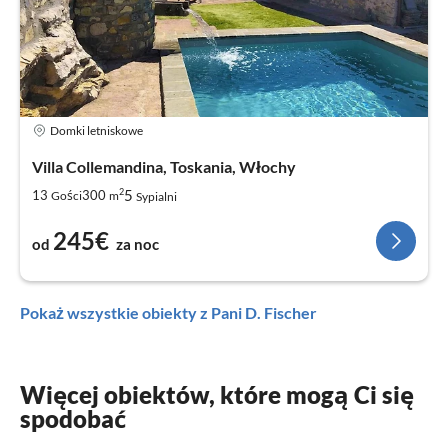
Domki letniskowe
Villa Collemandina, Toskania, Włochy
2
5
13
300
Gości
m
Sypialni
245€
od
za noc
Pokaż wszystkie obiekty z Pani D. Fischer
Więcej obiektów, które mogą Ci się
spodobać