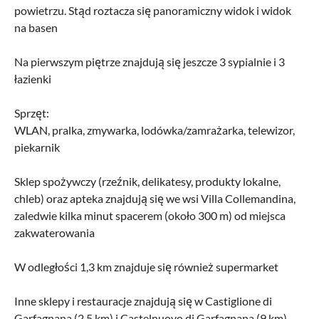
powietrzu. Stąd roztacza się panoramiczny widok i widok
na basen
Na pierwszym piętrze znajdują się jeszcze 3 sypialnie i 3
łazienki
Sprzęt:
WLAN, pralka, zmywarka, lodówka/zamrażarka, telewizor,
piekarnik
Sklep spożywczy (rzeźnik, delikatesy, produkty lokalne,
chleb) oraz apteka znajdują się we wsi Villa Collemandina,
zaledwie kilka minut spacerem (około 300 m) od miejsca
zakwaterowania
W odległości 1,3 km znajduje się również supermarket
Inne sklepy i restauracje znajdują się w Castiglione di
Garfagnana (2,5 km) i Castelnuovo di Garfagnana (9 km).