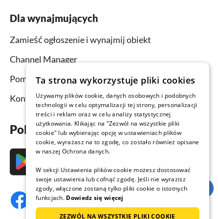
Dla wynajmujących
Zamieść ogłoszenie i wynajmij obiekt
Channel Manager
Pomoc dla wynajmujących
Ta strona wykorzystuje pliki cookies
Używamy plików cookie, danych osobowych i podobnych
Kontakt
technologii w celu optymalizacji tej strony, personalizacji
treści i reklam oraz w celu analizy statystycznej
użytkowania. Klikając na "Zezwól na wszystkie pliki
Pobierz aplikację już teraz
cookie" lub wybierając opcję w ustawieniach plików
cookie, wyrażasz na to zgodę, co zostało również opisane
w naszej Ochrona danych.
W sekcji Ustawienia plików cookie możesz dostosować
swoje ustawienia lub cofnąć zgodę. Jeśli nie wyrazisz
zgody, włączone zostaną tylko pliki cookie o istotnych
funkcjach.
Dowiedz się więcej
ZEZWÓL NA WSZYSTKIE PLIKI COOKIE