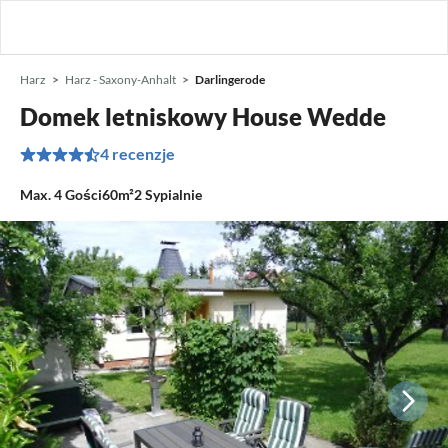
Harz
Harz - Saxony-Anhalt
Darlingerode
Domek letniskowy House Wedde
4 recenzje
Max.
4
Gości
60m²
2
Sypialnie