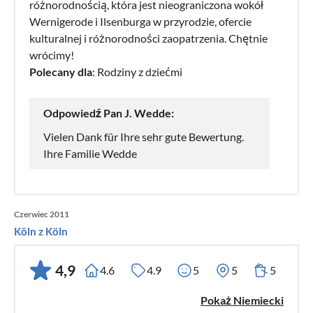
różnorodnością, która jest nieograniczona wokół
Wernigerode i Ilsenburga w przyrodzie, ofercie
kulturalnej i różnorodności zaopatrzenia. Chętnie
wrócimy!
Polecany dla
: Rodziny z dziećmi
Odpowiedź Pan J. Wedde:
Vielen Dank für Ihre sehr gute Bewertung.
Ihre Familie Wedde
Czerwiec 2011
Köln z Köln
4,9
4.6
4.9
5
5
5
Pokaż Niemiecki