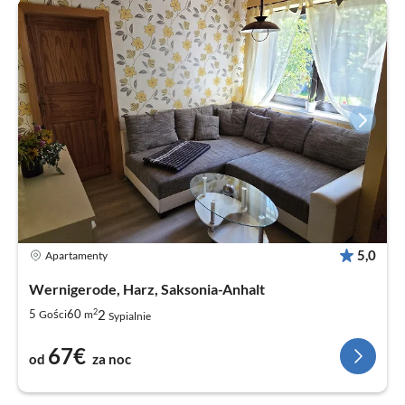
5,0
Apartamenty
Wernigerode, Harz, Saksonia-Anhalt
2
2
5
60
Gości
m
Sypialnie
67€
od
za noc