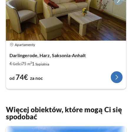
Apartamenty
Darlingerode, Harz, Saksonia-Anhalt
2
1
4
75
Gości
m
Sypialnia
74€
od
za noc
Więcej obiektów, które mogą Ci się
spodobać