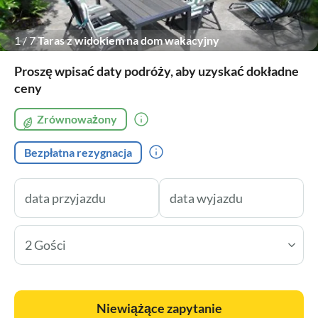
1
/
7
Taras z widokiem na dom wakacyjny
Proszę wpisać daty podróży, aby uzyskać dokładne
ceny
Zrównoważony
Bezpłatna rezygnacja
2 Gości
Niewiążące zapytanie