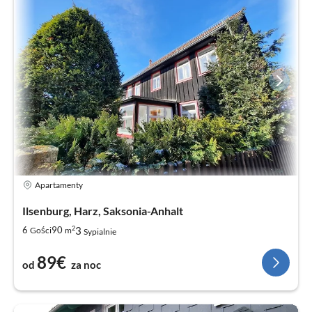
Apartamenty
Ilsenburg, Harz, Saksonia-Anhalt
2
3
6
90
Gości
m
Sypialnie
89€
od
za noc