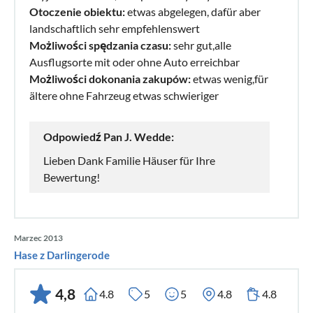
Otoczenie obiektu:
etwas abgelegen, dafür aber
landschaftlich sehr empfehlenswert
Możliwości spędzania czasu:
sehr gut,alle
Ausflugsorte mit oder ohne Auto erreichbar
Możliwości dokonania zakupów:
etwas wenig,für
ältere ohne Fahrzeug etwas schwieriger
Odpowiedź Pan J. Wedde:
Lieben Dank Familie Häuser für Ihre
Bewertung!
Marzec 2013
Hase z Darlingerode
4,8
4.8
5
5
4.8
4.8