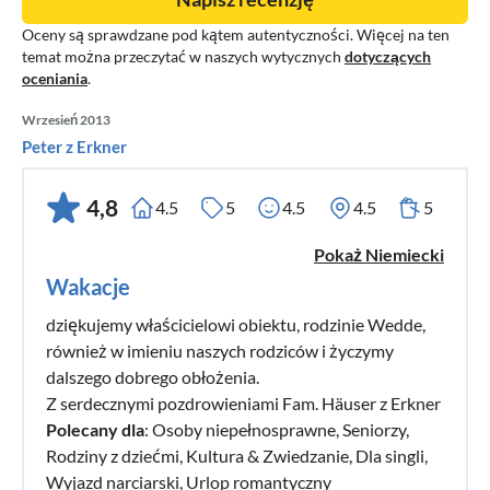
Oceny są sprawdzane pod kątem autentyczności. Więcej na ten
temat można przeczytać w naszych wytycznych
dotyczących
oceniania
.
Wrzesień 2013
Peter z Erkner
4,8
4.5
5
4.5
4.5
5
Pokaż Niemiecki
Wakacje
dziękujemy właścicielowi obiektu, rodzinie Wedde,
również w imieniu naszych rodziców i życzymy
dalszego dobrego obłożenia.
Z serdecznymi pozdrowieniami Fam. Häuser z Erkner
Polecany dla
: Osoby niepełnosprawne, Seniorzy,
Rodziny z dziećmi, Kultura & Zwiedzanie, Dla singli,
Wyjazd narciarski, Urlop romantyczny