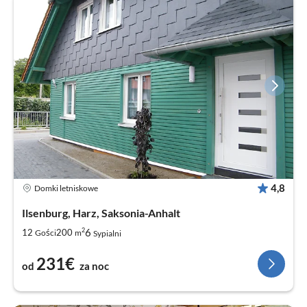
4,8
Domki letniskowe
Ilsenburg, Harz, Saksonia-Anhalt
2
6
12
200
Gości
m
Sypialni
231€
od
za noc