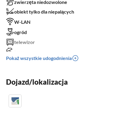
zwierzęta niedozwolone
obiekt tylko dla niepalących
W-LAN
ogród
telewizor
taras
Pokaż wszystkie udogodnienia
zmywarka
kominek
Dojazd/lokalizacja
łóżeczko dziecięce