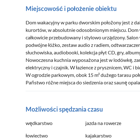
Miejscowość i położenie obiektu
Dom wakacyjny w parku dworskim położony jest z dal
kurortów, w absolutnie odosobnionym miejscu. Dom 
całkowicie przebudowany i stylowo urządzony. Salon
podwójne łóżko, zestaw audio z radiem, odtwarzacze
słuchowiska, audiobooki, kolekcja płyt CD, gry, album
Nowoczesna kuchnia wyposażona jest w lodówkę, zamra
elektryczny i czajnik. W łazience z prysznicem, WC i b
W ogrodzie parkowym, obok 15 m² dużego tarasu poł
Państwo różne miejsca do siedzenia oraz saunę opa
Możliwości spędzania czasu
wędkarstwo
jazda na rowerze
łowiectwo
kajakarstwo