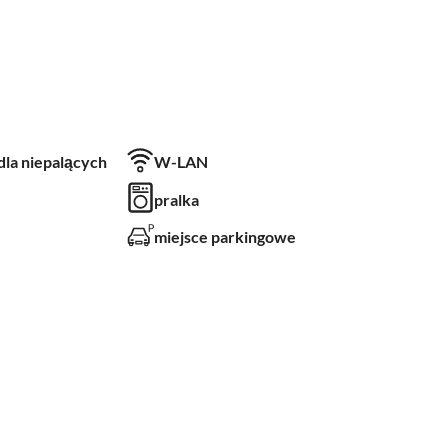
 dla niepalących
W-LAN
pralka
miejsce parkingowe