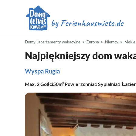
Domy i apartamenty wakacyjne
Europa
Niemcy
Mekle
Najpiękniejszy dom waka
Wyspa Rugia
Max.
2
Gości
50m²
Powierzchnia
1
Sypialnia
1
Łazie