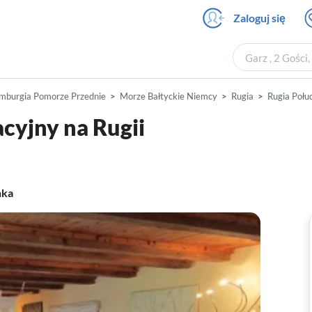
Zaloguj się
Garz , 2 Gości
mburgia Pomorze Przednie
Morze Bałtyckie Niemcy
Rugia
Rugia Połu
cyjny na Rugii
nka