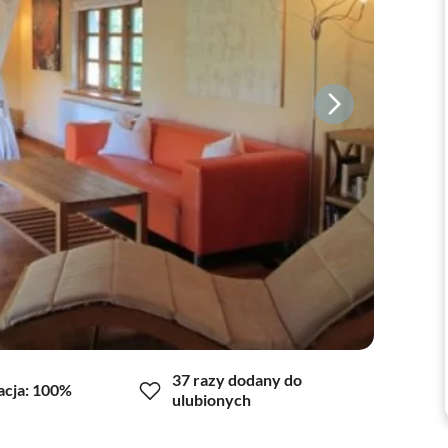
37 razy dodany do
cja: 100%
ulubionych