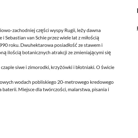
dniowo-zachodniej części wyspy Rugii, leży dawna
i Sebastian van Schie przez wiele lat z miłością
d 1990 roku. Dwuhektarowa posiadłość ze stawem i
ną ilością botanicznych atrakcji ze zmieniającymi się
aple siwe i zimorodki, krzyżówki i błotniaki. O świcie
rkusowych wodach pobliskiego 20-metrowego kredowego
baterii. Miejsce dla twórczości, malarstwa, pisania i