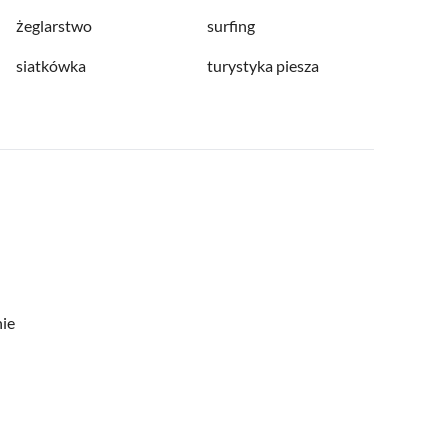
żeglarstwo
surfing
siatkówka
turystyka piesza
nie