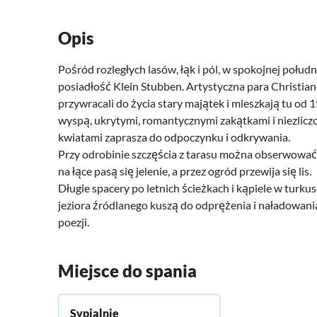
Opis
Pośród rozległych lasów, łąk i pól, w spokojnej połu
posiadłość Klein Stubben. Artystyczna para Christiane 
przywracali do życia stary majątek i mieszkają tu o
wyspą, ukrytymi, romantycznymi zakątkami i niezliczo
kwiatami zaprasza do odpoczynku i odkrywania.
Przy odrobinie szczęścia z tarasu można obserwować cz
na łące pasą się jelenie, a przez ogród przewija się lis.
Długie spacery po letnich ścieżkach i kąpiele w tu
jeziora źródlanego kuszą do odprężenia i naładowania 
poezji.
Miejsce do spania
Sypialnie