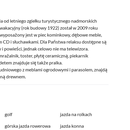
a od letniego zgiełku turystycznego nadmorskich
wakacyjny (rok budowy 1922) został w 2009 roku
 wyposażony jest w piec kominkowy, dębowe meble,
m CD i słuchawkami. Dla Państwa relaksu dostępne są
y i powieści, jednak celowo nie ma telewizora.
żalnik, toster, płytę ceramiczną, piekarnik
idetem znajduje się także pralka.
udniowego z meblami ogrodowymi i parasolem, znajdą
laną drewnem.
golf
jazda na rolkach
górska jazda rowerowa
jazda konna