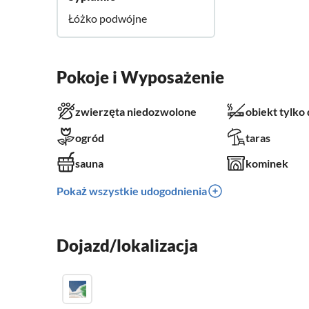
Łóżko podwójne
Pokoje i Wyposażenie
zwierzęta niedozwolone
obiekt tylko
ogród
taras
sauna
kominek
Pokaż wszystkie udogodnienia
Dojazd/lokalizacja