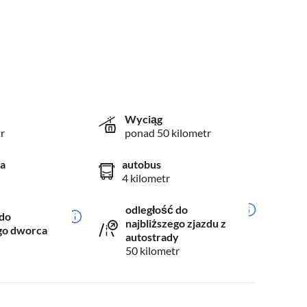
Wyciąg
r
ponad 50 kilometr
ja
autobus
4 kilometr
odległość do
 do
najbliższego zjazdu z
ego dworca
autostrady
50 kilometr