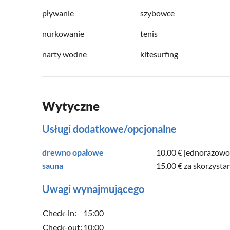
pływanie
szybowce
nurkowanie
tenis
narty wodne
kitesurfing
Wytyczne
Usługi dodatkowe/opcjonalne
drewno opałowe
10,00 €
jednorazowo
sauna
15,00 €
za skorzysta
Uwagi wynajmującego
Check-in:
15:00
Check-out:
10:00