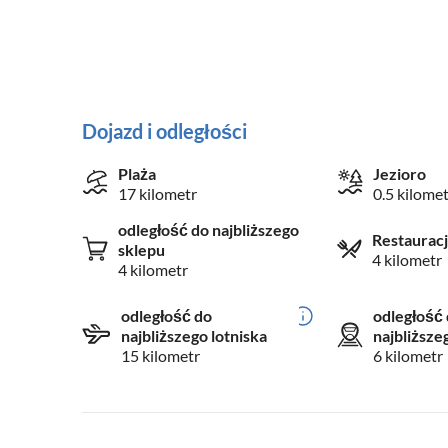
Dojazd i odległości
Plaża
Jezioro
17 kilometr
0.5 kilomet
odległość do najbliższego
Restaurac
sklepu
4 kilometr
4 kilometr
odległość do
odległość
najbliższego lotniska
najbliższ
15 kilometr
6 kilometr