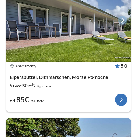
5,0
Apartamenty
Elpersbüttel, Dithmarschen, Morze Północne
2
2
5
80
Gości
m
Sypialnie
85€
od
za noc