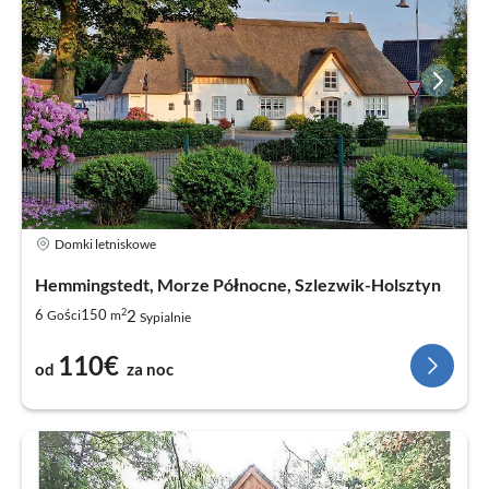
Domki letniskowe
Hemmingstedt, Morze Północne, Szlezwik-Holsztyn
2
2
6
150
Gości
m
Sypialnie
110€
od
za noc