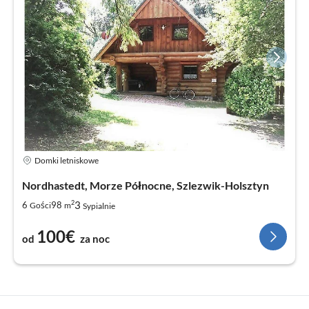
Domki letniskowe
Nordhastedt, Morze Północne, Szlezwik-Holsztyn
2
3
6
98
Gości
m
Sypialnie
100€
od
za noc