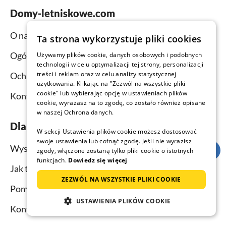
Domy-letniskowe.com
O nas
Ta strona wykorzystuje pliki cookies
Ogólne Warunki Umów
Używamy plików cookie, danych osobowych i podobnych
technologii w celu optymalizacji tej strony, personalizacji
treści i reklam oraz w celu analizy statystycznej
Ochrona danych
użytkowania. Klikając na "Zezwól na wszystkie pliki
cookie" lub wybierając opcję w ustawieniach plików
Kontakt
cookie, wyrażasz na to zgodę, co zostało również opisane
w naszej Ochrona danych.
Dla urlopowiczów
W sekcji Ustawienia plików cookie możesz dostosować
swoje ustawienia lub cofnąć zgodę. Jeśli nie wyrazisz
Wyszukiwanie
zgody, włączone zostaną tylko pliki cookie o istotnych
funkcjach.
Dowiedz się więcej
Jak to działa?
ZEZWÓL NA WSZYSTKIE PLIKI COOKIE
Pomoc dla urlopowiczów
USTAWIENIA PLIKÓW COOKIE
Kontakt