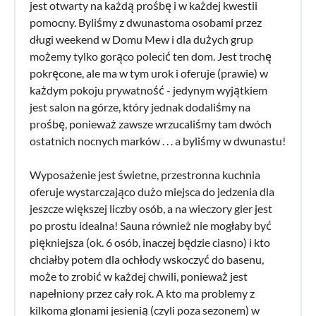
jest otwarty na każdą prośbę i w każdej kwestii
pomocny. Byliśmy z dwunastoma osobami przez
długi weekend w Domu Mew i dla dużych grup
możemy tylko gorąco polecić ten dom. Jest trochę
pokręcone, ale ma w tym urok i oferuje (prawie) w
każdym pokoju prywatność - jedynym wyjątkiem
jest salon na górze, który jednak dodaliśmy na
prośbę, ponieważ zawsze wrzucaliśmy tam dwóch
ostatnich nocnych marków . . . a byliśmy w dwunastu!
Wyposażenie jest świetne, przestronna kuchnia
oferuje wystarczająco dużo miejsca do jedzenia dla
jeszcze większej liczby osób, a na wieczory gier jest
po prostu idealna! Sauna również nie mogłaby być
piękniejsza (ok. 6 osób, inaczej będzie ciasno) i kto
chciałby potem dla ochłody wskoczyć do basenu,
może to zrobić w każdej chwili, ponieważ jest
napełniony przez cały rok. A kto ma problemy z
kilkoma glonami jesienią (czyli poza sezonem) w