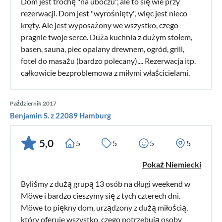
Dom jest trochę "na uboczu", ale to się wie przy
rezerwacji. Dom jest "wyrośnięty", więc jest nieco
kręty. Ale jest wyposażony we wszystko, czego
pragnie twoje serce. Duża kuchnia z dużym stołem,
basen, sauna, piec opalany drewnem, ogród, grill,
fotel do masażu (bardzo polecany).... Rezerwacja itp.
całkowicie bezproblemowa z miłymi właścicielami.
Październik 2017
Benjamin S. z 22089 Hamburg
5,0
5
5
5
5
Pokaż Niemiecki
Byliśmy z dużą grupą 13 osób na długi weekend w
Möwe i bardzo cieszymy się z tych czterech dni.
Möwe to piękny dom, urządzony z dużą miłością,
który oferuje wszystko, czego potrzebują osoby