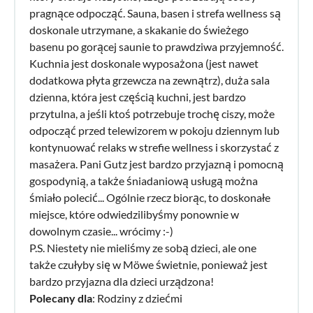
pragnące odpocząć. Sauna, basen i strefa wellness są
doskonale utrzymane, a skakanie do świeżego
basenu po gorącej saunie to prawdziwa przyjemność.
Kuchnia jest doskonale wyposażona (jest nawet
dodatkowa płyta grzewcza na zewnątrz), duża sala
dzienna, która jest częścią kuchni, jest bardzo
przytulna, a jeśli ktoś potrzebuje trochę ciszy, może
odpocząć przed telewizorem w pokoju dziennym lub
kontynuować relaks w strefie wellness i skorzystać z
masażera. Pani Gutz jest bardzo przyjazną i pomocną
gospodynią, a także śniadaniową usługą można
śmiało polecić... Ogólnie rzecz biorąc, to doskonałe
miejsce, które odwiedzilibyśmy ponownie w
dowolnym czasie... wrócimy :-)
P.S. Niestety nie mieliśmy ze sobą dzieci, ale one
także czułyby się w Möwe świetnie, ponieważ jest
bardzo przyjazna dla dzieci urządzona!
Polecany dla
: Rodziny z dziećmi