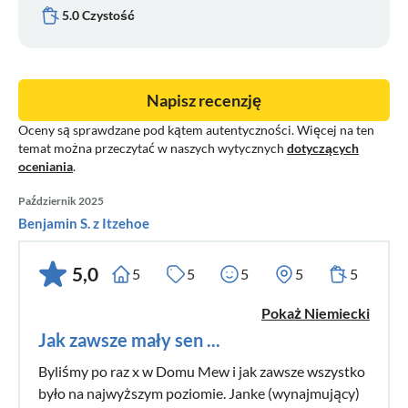
5.0 Czystość
Napisz recenzję
Oceny są sprawdzane pod kątem autentyczności. Więcej na ten
temat można przeczytać w naszych wytycznych
dotyczących
oceniania
.
Październik 2025
Benjamin S. z Itzehoe
5,0
5
5
5
5
5
Pokaż Niemiecki
Jak zawsze mały sen ...
Byliśmy po raz x w Domu Mew i jak zawsze wszystko
było na najwyższym poziomie. Janke (wynajmujący)