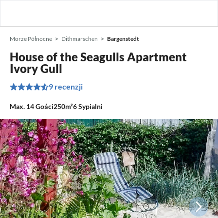
Morze Północne
Dithmarschen
Bargenstedt
House of the Seagulls Apartment
Ivory Gull
9 recenzji
Max.
14
Gości
250m²
6
Sypialni