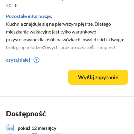
50,- €
Pozostałe informacje:
Kuchnia znajduje się na pierwszym piętrze. Dlatego
mieszkanie wakacyjne jest tylko warunkowo
przystosowane dla osób na wózkach inwalidzkich. Uwaga:
brak grup młodzieżowych, brak uroczystości i imprez!
czytaj dalej
Uprzejmie prosimy o niepalenie w pokojach. W ogrodzie
jest kilka zadaszonych możliwości! Więcej zdjęć znajdziecie
Wyślij zapytanie
na naszej stronie głównej!
Dostępność
pokaż 12 miesięcy