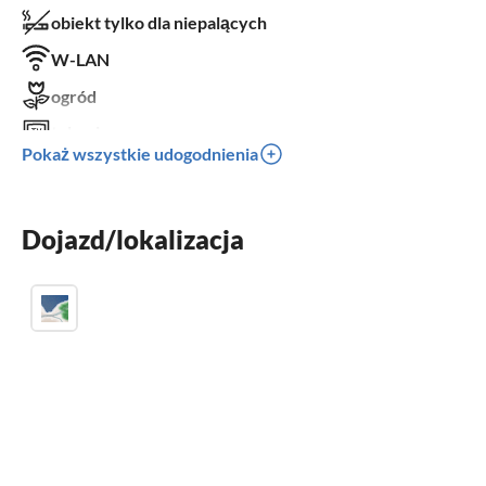
obiekt tylko dla niepalących
W-LAN
ogród
telewizor
Pokaż wszystkie udogodnienia
taras
zmywarka
Dojazd/lokalizacja
pralka