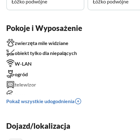
Łóżko podwójne
Łóżko podwójne
Pokoje i Wyposażenie
zwierzęta mile widziane
obiekt tylko dla niepalących
W-LAN
ogród
telewizor
taras
Pokaż wszystkie udogodnienia
zmywarka
pralka
Dojazd/lokalizacja
łóżeczko dziecięce