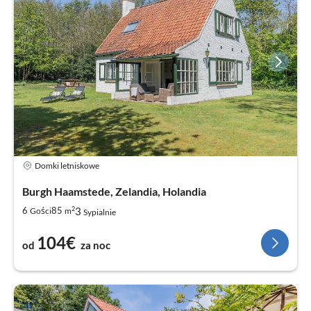
Domki letniskowe
Burgh Haamstede, Zelandia, Holandia
2
3
6
85
Gości
m
Sypialnie
104€
od
za noc