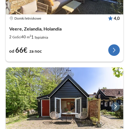
4,0
Domki letniskowe
Veere, Zelandia, Holandia
2
1
2
40
Gości
m
Sypialnia
66€
od
za noc