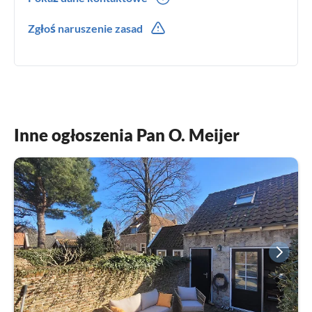
0031(0) 118234235
Zgłoś naruszenie zasad
Inne ogłoszenia Pan O. Meijer