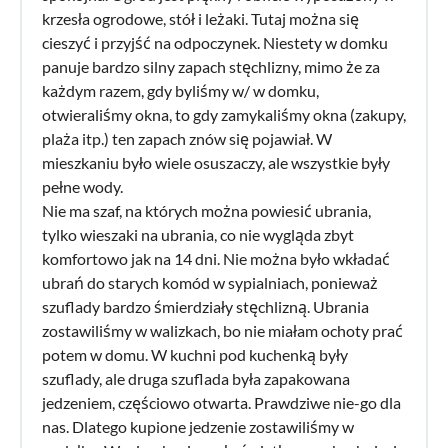
krzesła ogrodowe, stół i leżaki. Tutaj można się
cieszyć i przyjść na odpoczynek. Niestety w domku
panuje bardzo silny zapach stęchlizny, mimo że za
każdym razem, gdy byliśmy w/ w domku,
otwieraliśmy okna, to gdy zamykaliśmy okna (zakupy,
plaża itp.) ten zapach znów się pojawiał. W
mieszkaniu było wiele osuszaczy, ale wszystkie były
pełne wody.
Nie ma szaf, na których można powiesić ubrania,
tylko wieszaki na ubrania, co nie wygląda zbyt
komfortowo jak na 14 dni. Nie można było wkładać
ubrań do starych komód w sypialniach, ponieważ
szuflady bardzo śmierdziały stęchlizną. Ubrania
zostawiliśmy w walizkach, bo nie miałam ochoty prać
potem w domu. W kuchni pod kuchenką były
szuflady, ale druga szuflada była zapakowana
jedzeniem, częściowo otwarta. Prawdziwe nie-go dla
nas. Dlatego kupione jedzenie zostawiliśmy w