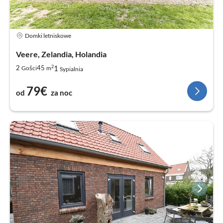
Domki letniskowe
Veere, Zelandia, Holandia
2
1
2
45
Gości
m
Sypialnia
79€
od
za noc