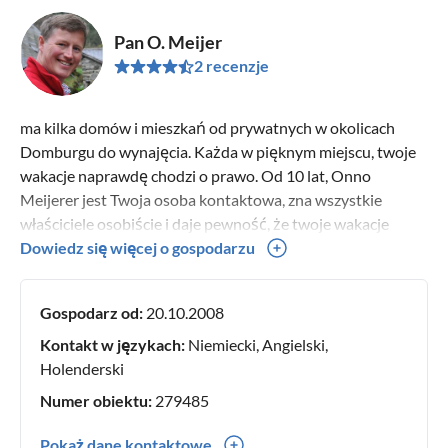
Pan O. Meijer
2 recenzje
ma kilka domów i mieszkań od prywatnych w okolicach
Domburgu do wynajęcia. Każda w pięknym miejscu, twoje
wakacje naprawdę chodzi o prawo. Od 10 lat, Onno
Meijerer jest Twoja osoba kontaktowa, zna wszystkie
właściciele osobiście i daje pewność, że twoje wakacje
przebiega sprawnie. Zarezerwuj online za pośrednictwem
Dowiedz się więcej o gospodarzu
własnej strony głównej:
Gospodarz od:
20.10.2008
Kontakt w językach:
Niemiecki, Angielski,
Holenderski
Numer obiektu:
279485
Pokaż dane kontaktowe