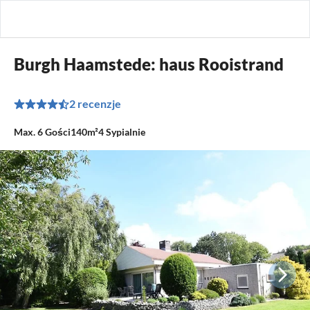
Burgh Haamstede: haus Rooistrand
2 recenzje
Max.
6
Gości
140m²
4
Sypialnie