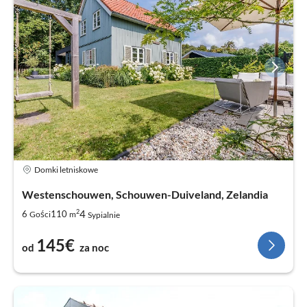
Domki letniskowe
Westenschouwen, Schouwen-Duiveland, Zelandia
2
4
6
110
Gości
m
Sypialnie
145€
od
za noc