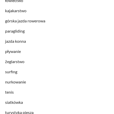
łowiectwo
kajakarstwo
górska jazda rowerowa
paragliding
jazda konna
pływanie
żeglarstwo
surfing
nurkowanie
tenis
siatkówka
turystyka piesza