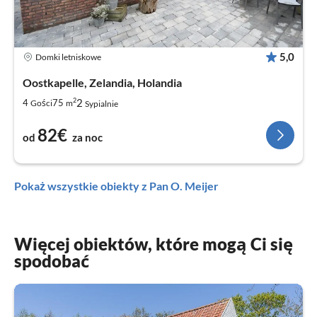
5,0
Domki letniskowe
Oostkapelle, Zelandia, Holandia
2
2
4
75
Gości
m
Sypialnie
82€
od
za noc
Pokaż wszystkie obiekty z Pan O. Meijer
Więcej obiektów, które mogą Ci się
spodobać