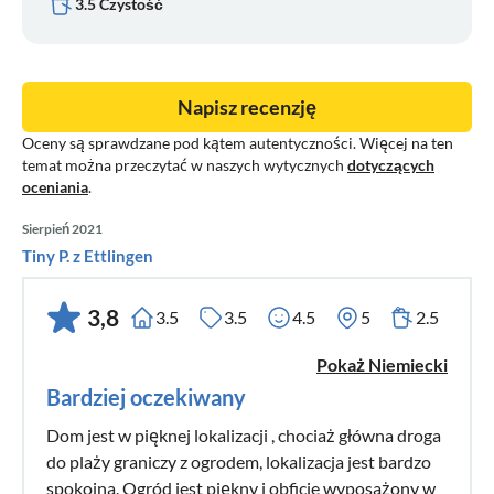
3.5 Czystość
Napisz recenzję
Oceny są sprawdzane pod kątem autentyczności. Więcej na ten
temat można przeczytać w naszych wytycznych
dotyczących
oceniania
.
Sierpień 2021
Tiny P. z Ettlingen
3,8
3.5
3.5
4.5
5
2.5
Pokaż Niemiecki
Bardziej oczekiwany
Dom jest w pięknej lokalizacji , chociaż główna droga
do plaży graniczy z ogrodem, lokalizacja jest bardzo
spokojna. Ogród jest piękny i obficie wyposażony w