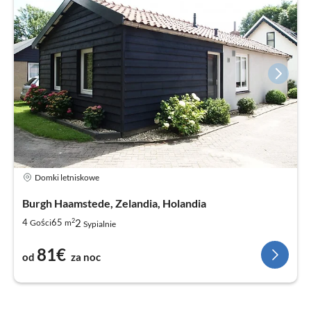
Domki letniskowe
Burgh Haamstede, Zelandia, Holandia
2
2
4
65
Gości
m
Sypialnie
81€
od
za noc