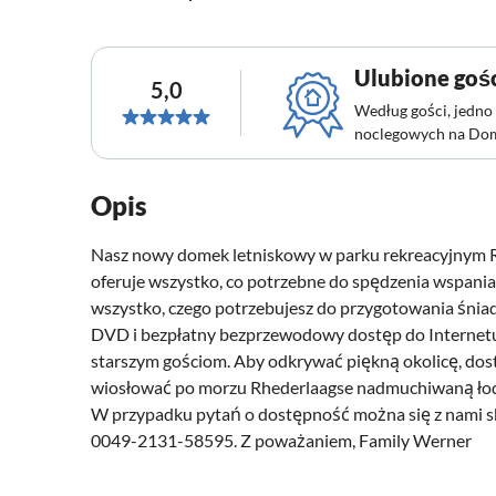
Ulubione goś
5,0
Według gości, jedno 
noclegowych na Do
Opis
Nasz nowy domek letniskowy w parku rekreacyjnym R
oferuje wszystko, co potrzebne do spędzenia wspani
wszystko, czego potrzebujesz do przygotowania śniadan
DVD i bezpłatny bezprzewodowy dostęp do Internetu
starszym gościom. Aby odkrywać piękną okolicę, dost
wiosłować po morzu Rhederlaagse nadmuchiwaną łodzi
W przypadku pytań o dostępność można się z nami 
0049-2131-58595. Z poważaniem, Family Werner