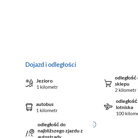
Dojazd i odległości
odległość 
Jezioro
sklepu
1 kilometr
2 kilometr
odległość
autobus
lotniska
1 kilometr
100 kilom
odległość do
najbliższego zjazdu z
autostrady