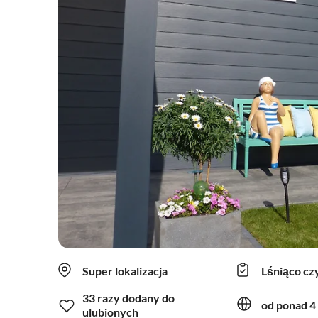
Super lokalizacja
Lśniąco cz
33 razy dodany do
od ponad 4 
ulubionych