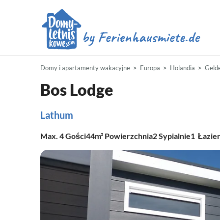
Domy i apartamenty wakacyjne
Europa
Holandia
Geld
Bos Lodge
Lathum
Max.
4
Gości
44m²
Powierzchnia
2
Sypialnie
1
Łazie