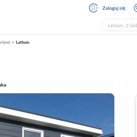
Zaloguj się
Lathum , 2 Goś
erland
Lathum
nka