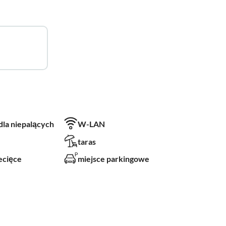
 dla niepalących
W-LAN
taras
ecięce
miejsce parkingowe