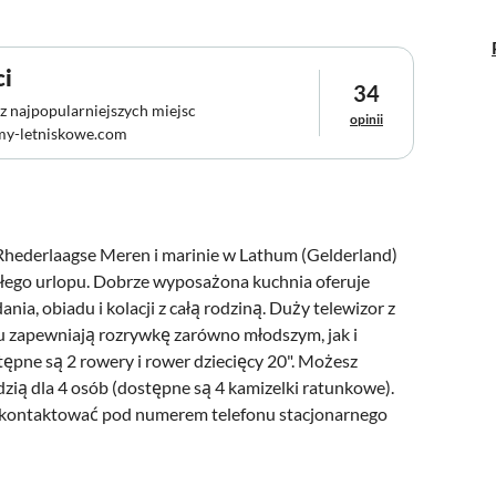
ci
34
z najpopularniejszych miejsc
opinii
my-letniskowe.com
hederlaagse Meren i marinie w Lathum (Gelderland)
ałego urlopu. Dobrze wyposażona kuchnia oferuje
ia, obiadu i kolacji z całą rodziną. Duży telewizor z
 zapewniają rozrywkę zarówno młodszym, jak i
ępne są 2 rowery i rower dziecięcy 20". Możesz
ą dla 4 osób (dostępne są 4 kamizelki ratunkowe).
skontaktować pod numerem telefonu stacjonarnego