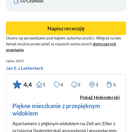
5.0 Czystość
Napisz recenzję
Oceny są sprawdzane pod kątem autentyczności. Więcej na ten
temat można przeczytać w naszych wytycznych
dotyczących
oceniania
.
Lipiec 2025
Jan S. z Lekkerkerk
4,4
5
4
5
3
5
Pokaż Holenderski
Piękne mieszkanie z przepięknym
widokiem
Apartament z pięknym widokiem na Zell am Ziller z
przyjazną (holenderską) gospodynią i gospodarzem.