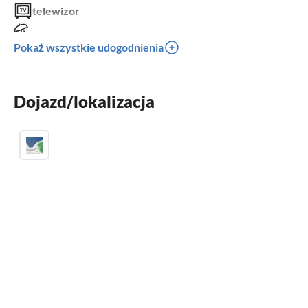
telewizor
taras
Pokaż wszystkie udogodnienia
zmywarka
pralka
Dojazd/lokalizacja
łóżeczko dziecięce