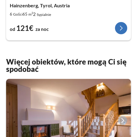
Hainzenberg, Tyrol, Austria
2
2
6
65
Gości
m
Sypialnie
121€
od
za noc
Więcej obiektów, które mogą Ci się
spodobać