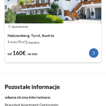
Apartamenty
Hainzenberg, Tyrol, Austria
2
2
4
70
Gości
m
Sypialnie
160€
od
za noc
Pozostałe informacje
własna strona internetowa:
Braunhof Apartment Gerlosstein