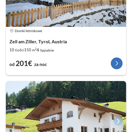
Domki letniskowe
Zell am Ziller, Tyrol, Austria
2
4
10
150
Gości
m
Sypialnie
201€
od
za noc