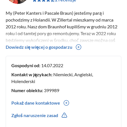
My (Peter Kanters i Pascale Braun) jesteśmy parą i
pochodzimy z Holandii. W Zillertal mieszkamy od marca
2012 roku. Nasz dom Braunhof kupiliśmy w grudniu 2012
roku i od tamtej pory go remontujemy. Teraz w 2022 roku
będziemy wykończeni w środku, choć zawsze można coś
poprawić. Od przyszłego roku zajmiemy się zewnętrzną
Dowiedz się więcej o gospodarzu
częścią budynku. Przyjmujemy gości z całej Europy i bardzo
nam się to podoba. Z niecierpliwością czekamy na przyjęcie
Gospodyni od:
14.07.2022
Państwa do naszego domu.
Kontakt w językach:
Niemiecki, Angielski,
Holenderski
Numer obiektu:
399989
Pokaż dane kontaktowe
0043(0) 6805528992
Zgłoś naruszenie zasad
0031(0) 618192020