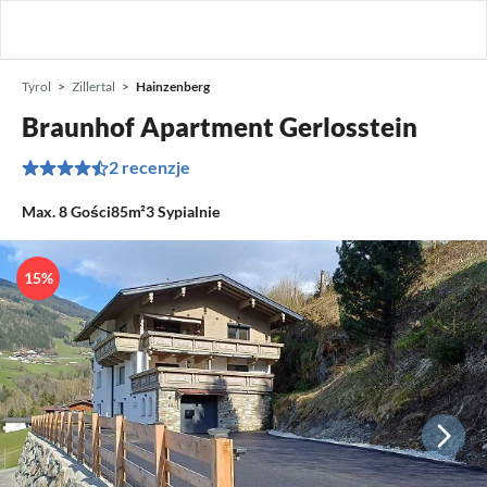
Tyrol
Zillertal
Hainzenberg
Braunhof Apartment Gerlosstein
2 recenzje
Max.
8
Gości
85m²
3
Sypialnie
15%