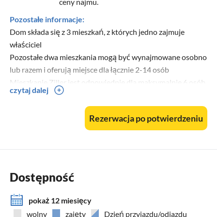
ceny najmu.
Pozostałe informacje:
Dom składa się z 3 mieszkań, z których jedno zajmuje
właściciel
Pozostałe dwa mieszkania mogą być wynajmowane osobno
lub razem i oferują miejsce dla łącznie 2-14 osób
Mieszkanie Ziller jest odpowiednie dla maksymalnie 6 osób,
czytaj dalej
a Apartament Gerlosstein dla 8 osób
Oba wyposażone są w kuchnię, łazienkę i WC oraz 2-3
Rezerwacja po potwierdzeniu
sypialnie. Bezpłatne wifi i telewizja satelitarna.
Zwierzęta domowe są dozwolone.
Dostępność
pokaż 12 miesięcy
wolny
zajęty
Dzień przyjazdu/odjazdu