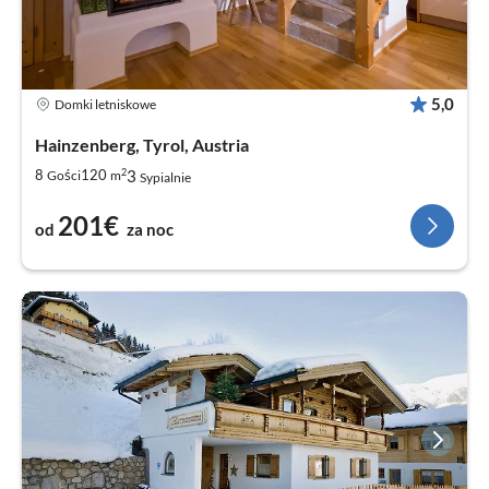
5,0
Domki letniskowe
Hainzenberg, Tyrol, Austria
2
3
8
120
Gości
m
Sypialnie
201€
od
za noc