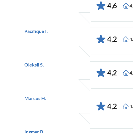
4,6
4
Pacifique I.
4,2
4
Oleksii S.
4,2
4
Marcus H.
4,2
4
Ingmar B.