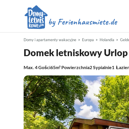
Domy i apartamenty wakacyjne
Europa
Holandia
Geld
Domek letniskowy Urlo
Max.
4
Gości
65m²
Powierzchnia
2
Sypialnie
1
Łazie