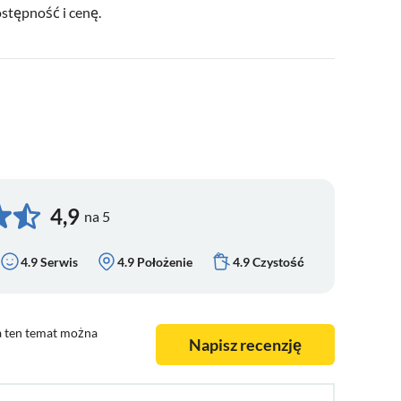
ostępność i cenę.
4,9
na 5
4.9 Serwis
4.9 Położenie
4.9 Czystość
a ten temat można
Napisz recenzję