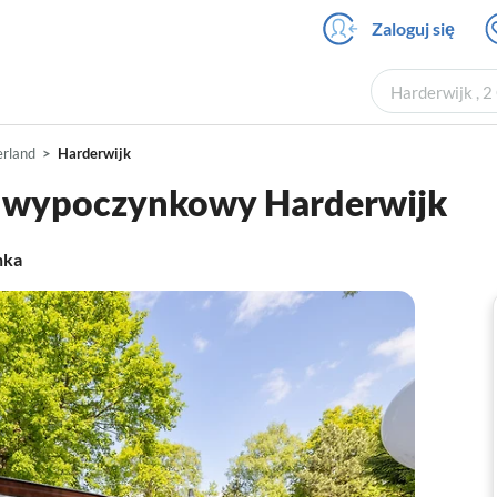
Zaloguj się
Harderwijk , 2
erland
Harderwijk
p wypoczynkowy Harderwijk
nka