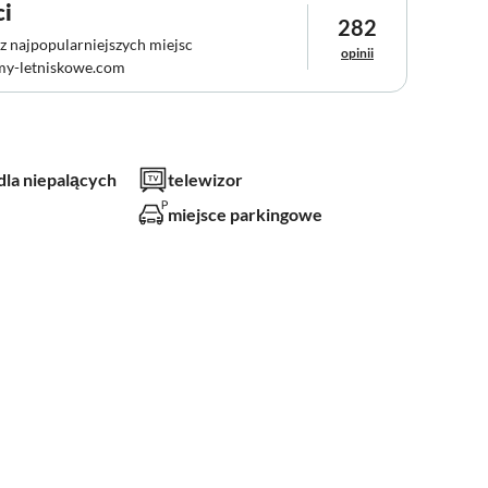
ci
282
z najpopularniejszych miejsc
opinii
my-letniskowe.com
 dla niepalących
telewizor
miejsce parkingowe