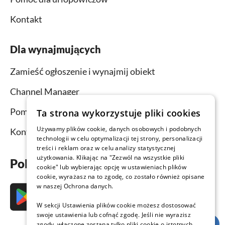
Kontakt
Dla wynajmujących
Zamieść ogłoszenie i wynajmij obiekt
Channel Manager
Pomoc dla wynajmujących
Ta strona wykorzystuje pliki cookies
Używamy plików cookie, danych osobowych i podobnych
Kontakt
technologii w celu optymalizacji tej strony, personalizacji
treści i reklam oraz w celu analizy statystycznej
użytkowania. Klikając na "Zezwól na wszystkie pliki
Pobierz aplikację już teraz
cookie" lub wybierając opcję w ustawieniach plików
cookie, wyrażasz na to zgodę, co zostało również opisane
w naszej Ochrona danych.
W sekcji Ustawienia plików cookie możesz dostosować
swoje ustawienia lub cofnąć zgodę. Jeśli nie wyrazisz
zgody, włączone zostaną tylko pliki cookie o istotnych