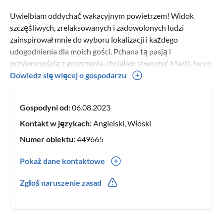
Uwielbiam oddychać wakacyjnym powietrzem! Widok
szczęśliwych, zrelaksowanych i zadowolonych ludzi
zainspirował mnie do wyboru lokalizacji i każdego
udogodnienia dla moich gości. Pchana tą pasją i
przyjemnością z goszczenia, chciałam stworzyć Marlù, by co
tydzień przeżywać emocje rozpoczynających się wakacji i
Dowiedz się więcej o gospodarzu
zachować najlepsze wspomnienia.
Gospodyni od:
06.08.2023
Kontakt w językach:
Angielski, Włoski
Numer obiektu:
449665
Pokaż dane kontaktowe
0039(0) 3773733759
Zgłoś naruszenie zasad