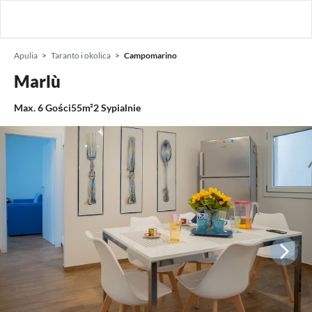
Apulia
Taranto i okolica
Campomarino
Marlù
Max.
6
Gości
55m²
2
Sypialnie