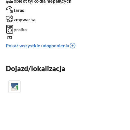
obiekt tylko dla niepalących
taras
zmywarka
pralka
balkon
Pokaż wszystkie udogodnienia
klimatyzacja
dzieci mile widziane
Dojazd/lokalizacja
nieprzystosowany dla niepełnosprawnych