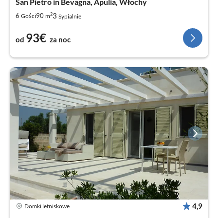
San Pietro in Bevagna, Apulia, Włochy
2
3
6
90
Gości
m
Sypialnie
93€
od
za noc
4,9
Domki letniskowe