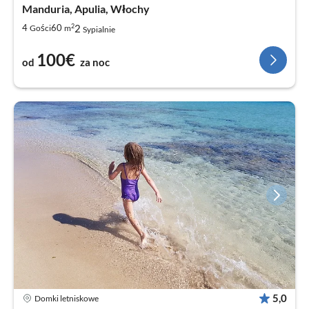
Manduria, Apulia, Włochy
2
2
4
60
Gości
m
Sypialnie
100€
od
za noc
5,0
Domki letniskowe