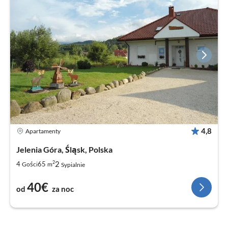
4,8
Apartamenty
Jelenia Góra, Śląsk, Polska
2
2
4
65
Gości
m
Sypialnie
40€
od
za noc