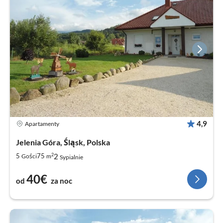
4,9
Apartamenty
Jelenia Góra, Śląsk, Polska
2
2
5
75
Gości
m
Sypialnie
40€
od
za noc