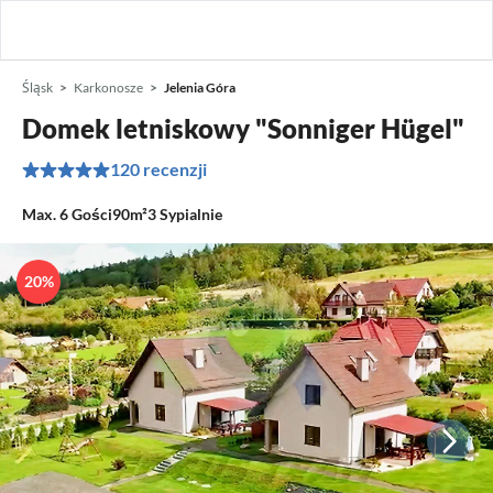
Śląsk
Karkonosze
Jelenia Góra
Domek letniskowy "Sonniger Hügel"
120 recenzji
Max.
6
Gości
90m²
3
Sypialnie
20%