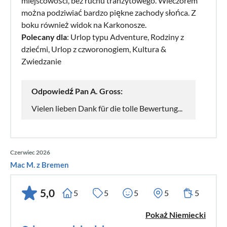
miejscowości, bez ruchu tranzytowego. Wieczorem
można podziwiać bardzo piękne zachody słońca. Z
boku również widok na Karkonosze.
Polecany dla
: Urlop typu Adventure, Rodziny z
dziećmi, Urlop z czworonogiem, Kultura &
Zwiedzanie
Odpowiedź Pan A. Gross:
Vielen lieben Dank für die tolle Bewertung...
Czerwiec 2026
Mac M. z Bremen
5,0
5
5
5
5
5
Pokaż Niemiecki