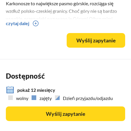
Karkonosze to największe pasmo górskie, rozciąga się
wzdłuż polsko-czeskiej granicy. Choć góry nie są bardzo
wysokie, przez wieki nazywano je Górami Olbrzymimi
czytaj dalej
(Riesiges Gebirge). Panujący tu klimat jest podobny do
klimatu innych europejskich gór wysokich.
Wyślij zapytanie
Śnieg leży tu 4-5 miesięcy w roku.
Zachwycający różnorodnością form krajobraz chroniony
jest w Karkonoskim Parku Narodowym. Opulenta historia,
ponadprzeciętnie bogata przyroda oraz znaczenie całych
Dostępność
polskich i czeskich Karkonoszy stanowiły podstawę do
podniesienia tych gór do rangi międzynarodowego
pokaż 12 miesięcy
bilateralnego rezerwatu biosfery.
wolny
zajęty
Dzień przyjazdu/odjazdu
Wartości przyrodnicze i krajobrazowe w północno-
Wyślij zapytanie
zachodniej i wschodniej części powiatu Jelenia Góra
(Hirschberg) są chronione przez Park Krajobrazowy „Dolina