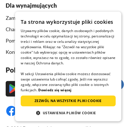
Dla wynajmujących
Zamieść ogłoszenie i wynajmij obiekt
Ta strona wykorzystuje pliki cookies
Channel Manager
Używamy plików cookie, danych osobowych i podobnych
technologii w celu optymalizacji tej strony, personalizacji
Pomoc dla wynajmujących
treści i reklam oraz w celu analizy statystycznej
użytkowania. Klikając na "Zezwól na wszystkie pliki
Kontakt
cookie" lub wybierając opcję w ustawieniach plików
cookie, wyrażasz na to zgodę, co zostało również opisane
w naszej Ochrona danych.
Pobierz aplikację już teraz
W sekcji Ustawienia plików cookie możesz dostosować
swoje ustawienia lub cofnąć zgodę. Jeśli nie wyrazisz
zgody, włączone zostaną tylko pliki cookie o istotnych
funkcjach.
Dowiedz się więcej
ZEZWÓL NA WSZYSTKIE PLIKI COOKIE
USTAWIENIA PLIKÓW COOKIE