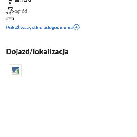
W-LAN
ogród
telewizor
Pokaż wszystkie udogodnienia
taras
zmywarka
Dojazd/lokalizacja
pralka