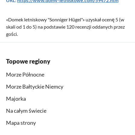
URL:
https://www.domy-letniskowe.com/59472.htm
«
Domek letniskowy "Sonniger Hügel"
» uzyskał ocenę
5
(w
skali od
1
do
5
) na podstawie
120
recenzji oddanych przez
gości.
Topowe regiony
Morze Północne
Morze Bałtyckie Niemcy
Majorka
Na całym świecie
Mapa strony