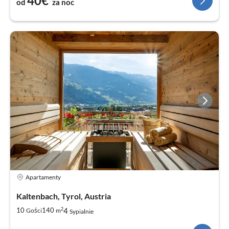
40€
od
za noc
Apartamenty
Kaltenbach, Tyrol, Austria
2
4
10
140
Gości
m
Sypialnie