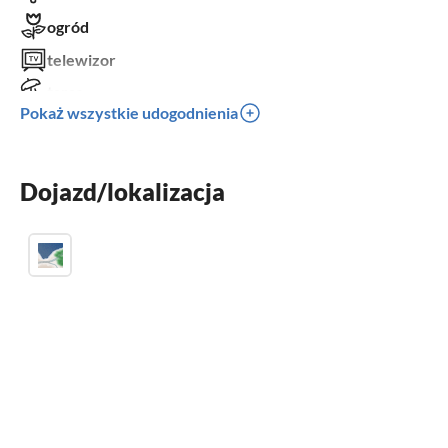
ogród
telewizor
taras
Pokaż wszystkie udogodnienia
zmywarka
pralka
Dojazd/lokalizacja
sauna