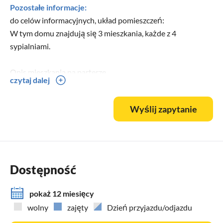
Pozostałe informacje:
do celów informacyjnych, układ pomieszczeń:
W tym domu znajdują się 3 mieszkania, każde z 4
sypialniami.
Opis mieszkania na parterze
czytaj dalej
Bezpośrednio w mieszkaniu znajdują się 2 sypialnie oraz
kuchnia i pokój dzienny z ŁAZIENKĄ (DU/WC) z wyjściem
Wyślij zapytanie
na taras.
Trzecia sypialnia to pomieszczenie z prysznicem/WC, które
znajduje się bezpośrednio przy drzwiach do mieszkania
Czwarta sypialnia to pokój z prysznicem/WC znajdujący się
piętro niżej
Dostępność
Opis mieszkania na 1 piętrze
pokaż 12 miesięcy
Jest to samodzielne mieszkanie z 4 sypialniami (wszystkie z
wolny
zajęty
Dzień przyjazdu/odjazdu
umywalką), kuchnią i pokojem dziennym,