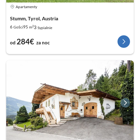
Apartamenty
Stumm, Tyrol, Austria
2
3
6
95
Gości
m
Sypialnie
284€
od
za noc