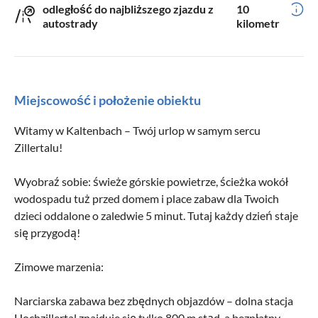
odległość do najbliższego zjazdu z
10
autostrady
kilometr
Miejscowość i położenie obiektu
Witamy w Kaltenbach – Twój urlop w samym sercu
Zillertalu!
Wyobraź sobie: świeże górskie powietrze, ścieżka wokół
wodospadu tuż przed domem i place zabaw dla Twoich
dzieci oddalone o zaledwie 5 minut. Tutaj każdy dzień staje
się przygodą!
Zimowe marzenia:
Narciarska zabawa bez zbędnych objazdów – dolna stacja
Hochzillertal znajduje się tylko 800 m stąd, a bezpłatny