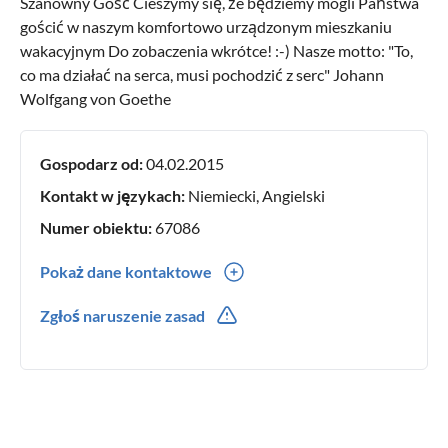
Szanowny Gość Cieszymy się, że będziemy mogli Państwa
gościć w naszym komfortowo urządzonym mieszkaniu
wakacyjnym Do zobaczenia wkrótce! :-) Nasze motto: "To,
co ma działać na serca, musi pochodzić z serc" Johann
Wolfgang von Goethe
Gospodarz od:
04.02.2015
Kontakt w językach:
Niemiecki, Angielski
Numer obiektu:
67086
Pokaż dane kontaktowe
0043(0) 6642162737
Zgłoś naruszenie zasad
0043(0) 6642162737