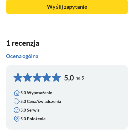
łazienka z prysznicem/WC, WC, prysznic i balkon.
Wyślij zapytanie
1 recenzja
Ocena ogólna
5,0
na 5
5.0 Wyposażenie
5.0 Cena/świadczenia
5.0 Serwis
5.0 Położenie