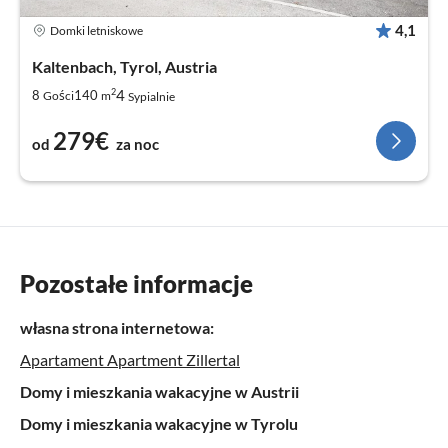
4,1
Domki letniskowe
Kaltenbach, Tyrol, Austria
2
4
8
140
Gości
m
Sypialnie
279€
od
za noc
Pozostałe informacje
własna strona internetowa:
Apartament Apartment Zillertal
Domy i mieszkania wakacyjne w Austrii
Domy i mieszkania wakacyjne w Tyrolu