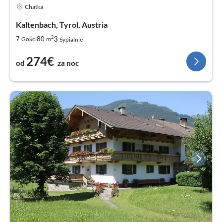
Chatka
Kaltenbach, Tyrol, Austria
2
3
7
80
Gości
m
Sypialnie
274€
od
za noc