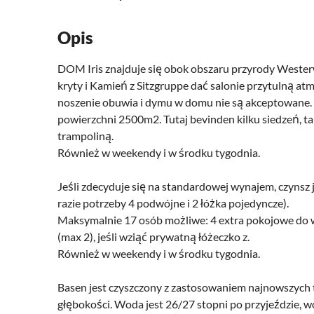
Opis
DOM Iris znajduje się obok obszaru przyrody Wester
kryty i Kamień z Sitzgruppe dać salonie przytulną at
noszenie obuwia i dymu w domu nie są akceptowane. Is
powierzchni 2500m2. Tutaj bevinden kilku siedzeń, t
trampoliną.
Również w weekendy i w środku tygodnia.
Jeśli zdecyduje się na standardowej wynajem, czynsz j
razie potrzeby 4 podwójne i 2 łóżka pojedyncze).
Maksymalnie 17 osób możliwe: 4 extra pokojowe do wy
(max 2), jeśli wziąć prywatną łóżeczko z.
Również w weekendy i w środku tygodnia.
Basen jest czyszczony z zastosowaniem najnowszych te
głębokości. Woda jest 26/27 stopni po przyjeździe, w