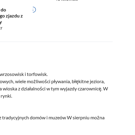
 do
go zjazdu z
y
tr
 wrzosowisk i torfowisk.
owych, wiele możliwości pływania, błękitne jeziora,
za wioska z działalności w tym wyjazdy czarownicę. W
 rynki.
 z tradycyjnych domów i muzeów W sierpniu można