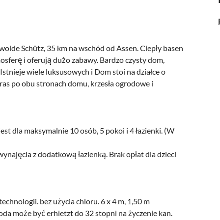
wolde Schütz, 35 km na wschód od Assen. Ciepły basen
mosferę i oferują dużo zabawy. Bardzo czysty dom,
tnieje wiele luksusowych i Dom stoi na działce o
aras po obu stronach domu, krzesła ogrodowe i
est dla maksymalnie 10 osób, 5 pokoi i 4 łazienki. (W
najęcia z dodatkową łazienką. Brak opłat dla dzieci
chnologii. bez użycia chloru. 6 x 4 m, 1,50 m
oda może być erhietzt do 32 stopni na życzenie kan.