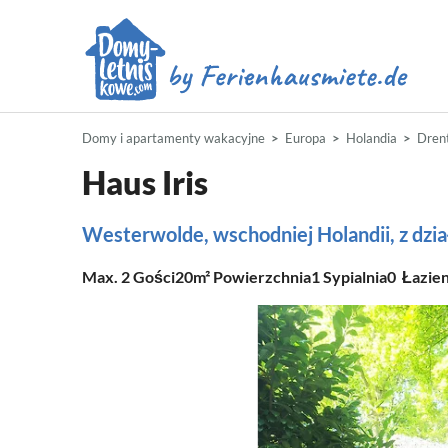
Domy i apartamenty wakacyjne
Europa
Holandia
Dren
Haus Iris
Westerwolde, wschodniej Holandii, z d
Max.
2
Gości
20m²
Powierzchnia
1
Sypialnia
0
Łazie