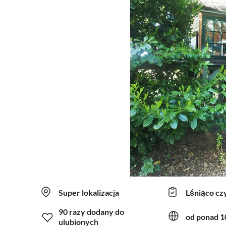
Super lokalizacja
Lśniąco cz
90 razy dodany do
od ponad 10
ulubionych