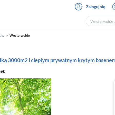
Zaloguj się
Westerwolde , 
the
Westerwolde
ziałką 3000m2 i ciepłym prywatnym krytym basene
nek