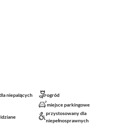
 dla niepalących
ogród
miejsce parkingowe
przystosowany dla
widziane
niepełnosprawnych