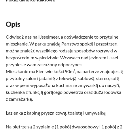
Opis
Odwiedź nas na IJsselmeer, a doświadczenie to przytulne
mieszkanie. W parku znajdą Państwo spokój i przestrzeń,
można znaleźć wszelkiego rodzaju sposobów rozrywki w
bezpośrednim sąsiedztwie. Wczasach nad jeziorem IJssel
przyniesie wam zasłużony odpoczynek
Mieszkanie ma Eien wielkości 90m², na parterze znajduje się
przytulny salon i jadalnię z telewizją kablową, stereo, sofę
oraz w pełni wyposażona kuchnia ze zmywarką do naczyń,
kuchenka z funkcją gorącego powietrza oraz duża lodówka
z zamrażarką.
Łazienka z kabiną prysznicową, toaletą i umywalką
Na piętrze są 2 sypialnie (1 pokój dwuosobowy i 1 pokój z 2