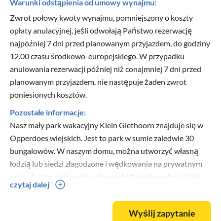
Warunki odstąpienia od umowy wynajmu:
Zwrot połowy kwoty wynajmu, pomniejszony o koszty
opłaty anulacyjnej, jeśli odwołają Państwo rezerwację
najpóźniej 7 dni przed planowanym przyjazdem, do godziny
12.00 czasu środkowo-europejskiego. W przypadku
anulowania rezerwacji później niż conajmniej 7 dni przed
planowanym przyjazdem, nie następuje żaden zwrot
poniesionych kosztów.
Pozostałe informacje:
Nasz mały park wakacyjny Klein Giethoorn znajduje się w
Opperdoes wiejskich. Jest to park w sumie zaledwie 30
bungalowów. W naszym domu, można utworzyć własną
łodzią lub siedzi złagodzone i wędkowania na prywatnym
molo. Jest to ciche parku ale w pobliżu jest wystarczająco
czytaj dalej
dużo rozrywki dla młodych i starych. Jest coś dla każdego.
Wyślij zapytanie
W ciągu pół do 3/4 godziny można dojechać samochodem