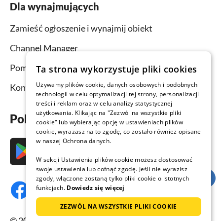
Dla wynajmujących
Zamieść ogłoszenie i wynajmij obiekt
Channel Manager
Pomoc dla wynajmujących
Ta strona wykorzystuje pliki cookies
Używamy plików cookie, danych osobowych i podobnych
Kontakt
technologii w celu optymalizacji tej strony, personalizacji
treści i reklam oraz w celu analizy statystycznej
użytkowania. Klikając na "Zezwól na wszystkie pliki
Pobierz aplikację już teraz
cookie" lub wybierając opcję w ustawieniach plików
cookie, wyrażasz na to zgodę, co zostało również opisane
w naszej Ochrona danych.
W sekcji Ustawienia plików cookie możesz dostosować
swoje ustawienia lub cofnąć zgodę. Jeśli nie wyrazisz
zgody, włączone zostaną tylko pliki cookie o istotnych
funkcjach.
Dowiedz się więcej
ZEZWÓL NA WSZYSTKIE PLIKI COOKIE
© 2026 Domy-letniskowe.com, wszelkie prawa