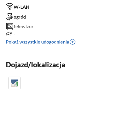
W-LAN
ogród
telewizor
taras
Pokaż wszystkie udogodnienia
zmywarka
pralka
Dojazd/lokalizacja
miejsce parkingowe