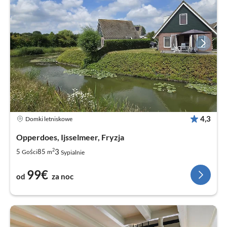
4,3
Domki letniskowe
Opperdoes, Ijsselmeer, Fryzja
2
3
5
85
Gości
m
Sypialnie
99€
od
za noc