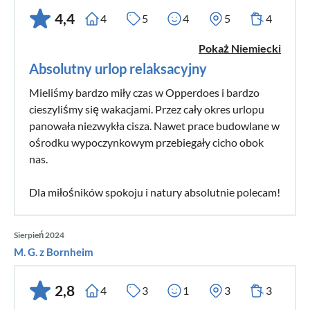
4,4
4
5
4
5
4
Pokaż Niemiecki
Absolutny urlop relaksacyjny
Mieliśmy bardzo miły czas w Opperdoes i bardzo
cieszyliśmy się wakacjami. Przez cały okres urlopu
panowała niezwykła cisza. Nawet prace budowlane w
ośrodku wypoczynkowym przebiegały cicho obok
nas.
Dla miłośników spokoju i natury absolutnie polecam!
Sierpień 2024
M. G. z Bornheim
2,8
4
3
1
3
3