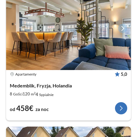
5,0
Apartamenty
Medemblik, Fryzja, Holandia
2
4
8
120
Gości
m
Sypialnie
458€
od
za noc