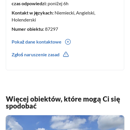
czas odpowiedzi:
poniżej 6h
Kontakt w językach:
Niemiecki, Angielski,
Holenderski
Numer obiektu:
87297
Pokaż dane kontaktowe
0031(0) 38 2301623
Zgłoś naruszenie zasad
0031(0) 641373739
Więcej obiektów, które mogą Ci się
spodobać