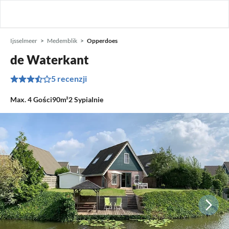
Ijsselmeer
Medemblik
Opperdoes
de Waterkant
5 recenzji
Max.
4
Gości
90m²
2
Sypialnie