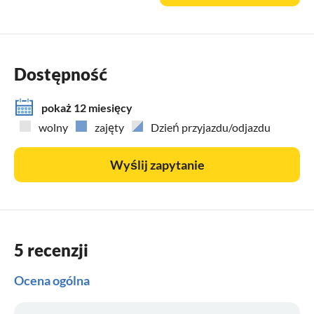
do najpiękniejszych miejsc w północnej Holandii jako
Alkmaar ze słynnym rynku serów, Edam, Volendam, Den
Helder czy Amsterdamie.
Dostępność
pokaż 12 miesięcy
wolny
zajęty
Dzień przyjazdu/odjazdu
Wyślij zapytanie
5 recenzji
Ocena ogólna