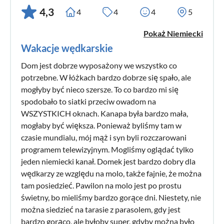
4,3
4
4
4
5
Pokaż Niemiecki
Wakacje wędkarskie
Dom jest dobrze wyposażony we wszystko co
potrzebne. W łóżkach bardzo dobrze się spało, ale
mogłyby być nieco szersze. To co bardzo mi się
spodobało to siatki przeciw owadom na
WSZYSTKICH oknach. Kanapa była bardzo mała,
mogłaby być większa. Ponieważ byliśmy tam w
czasie mundialu, mój mąż i syn byli rozczarowani
programem telewizyjnym. Mogliśmy oglądać tylko
jeden niemiecki kanał. Domek jest bardzo dobry dla
wędkarzy ze względu na molo, także fajnie, że można
tam posiedzieć. Pawilon na molo jest po prostu
świetny, bo mieliśmy bardzo gorące dni. Niestety, nie
można siedzieć na tarasie z parasolem, gdy jest
bardzo gorąco, ale byłoby super, gdyby można było