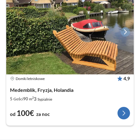
4,9
Domki letniskowe
Medemblik, Fryzja, Holandia
2
3
5
90
Gości
m
Sypialnie
100€
od
za noc