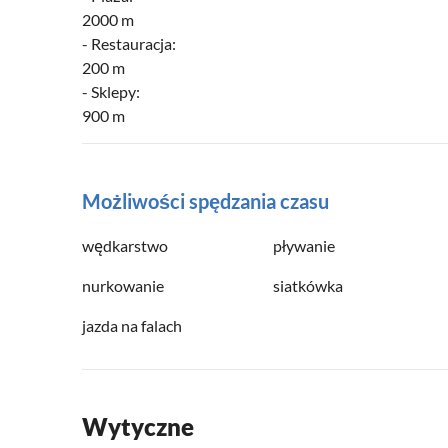
2000 m
- Restauracja:
200 m
- Sklepy:
900 m
Możliwości spędzania czasu
wędkarstwo
pływanie
nurkowanie
siatkówka
jazda na falach
Wytyczne