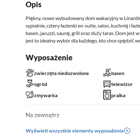
Opis
Piękny, nowo wybudowany dom wakacyjny w Linardići 
sypialnie, cztery łazienki en-suite, salon, kuchnię i
basen, jacuzzi, saunę, grill oraz duży taras. Dom jes
jest to idealny wybór dla każdego, kto chce spędzić w
Wyposażenie
zwierzęta niedozwolone
basen
ogród
telewizor
zmywarka
pralka
Na zewnątrz
ogród
miejsce na grill
Wyświetl wszystkie elementy wyposażenia