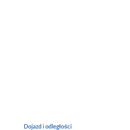
żelazko
suszarka do włosów
Usługi
serwis sprzątający
Idealny dla
wynajem długoterminowy
Noclegi grupa
dzieci mile widziane
Charakterystyka
schody
Dojazd i odległości