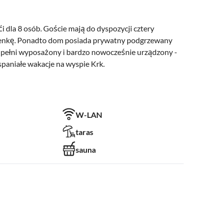
dla 8 osób. Goście mają do dyspozycji cztery
 łazienkę. Ponadto dom posiada prywatny podgrzewany
t w pełni wyposażony i bardzo nowocześnie urządzony -
spaniałe wakacje na wyspie Krk.
W-LAN
taras
sauna
basen
miejsce parkingowe