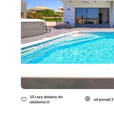
10 razy dodany do
od ponad 3 
ulubionych