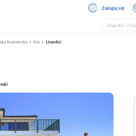
Zaloguj się
Linardici , 2 G
oka Kvarnerska
Krk
Linardici
enki