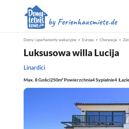
Domy i apartamenty wakacyjne
Europa
Chorwacja
Zat
Luksusowa willa Lucija
Linardici
Max.
8
Gości
250m²
Powierzchnia
4
Sypialnie
4
Łazi