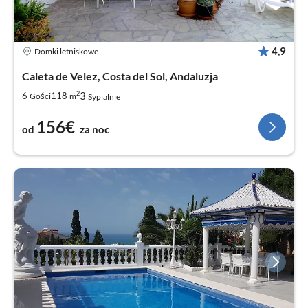
4,9
Domki letniskowe
Caleta de Velez, Costa del Sol, Andaluzja
2
3
6
118
Gości
m
Sypialnie
156€
od
za noc