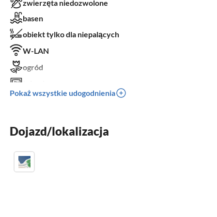
zwierzęta niedozwolone
basen
obiekt tylko dla niepalących
W-LAN
ogród
telewizor
Pokaż wszystkie udogodnienia
taras
zmywarka
Dojazd/lokalizacja
kominek