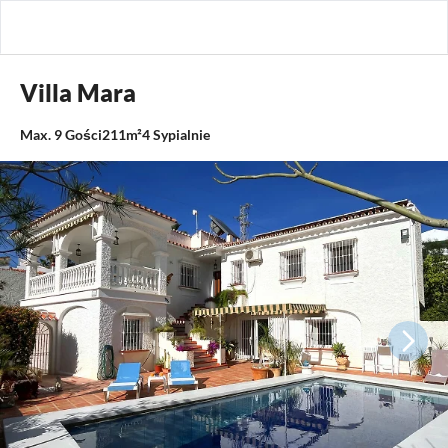
Villa Mara
Max.
9
Gości
211m²
4
Sypialnie