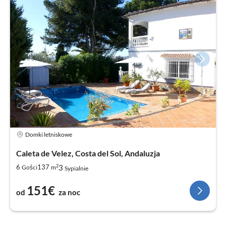
Domki letniskowe
Caleta de Velez, Costa del Sol, Andaluzja
2
3
6
137
Gości
m
Sypialnie
151€
od
za noc