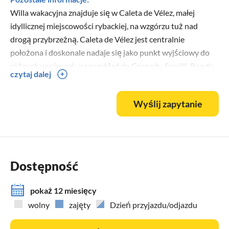
Willa wakacyjna znajduje się w Caleta de Vélez, małej
idyllicznej miejscowości rybackiej, na wzgórzu tuż nad
drogą przybrzeżną. Caleta de Vélez jest centralnie
położona i doskonale nadaje się jako punkt wyjściowy do
różnych wycieczek, na przykład do Granady, Sewilli, Rondy,
czytaj dalej
Marbelli i wielu innych miejsc. Długa promenada
nadmorska zaprasza do spacerów lub joggingu. Można stąd
Wyślij zapytanie
bezpośrednio dotrzeć do Torre del Mar i po drodze
korzystać z małych lokalnych knajpek przy plaży.
Dostępność
pokaż 12 miesięcy
wolny
zajęty
Dzień przyjazdu/odjazdu