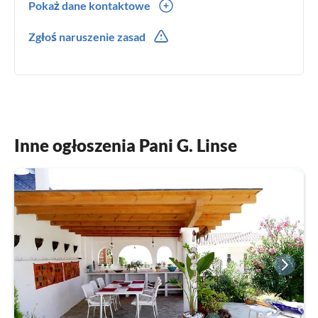
Pokaż dane kontaktowe
0034(0) 952511964
Zgłoś naruszenie zasad
0034(0) 656320320
Inne ogłoszenia Pani G. Linse