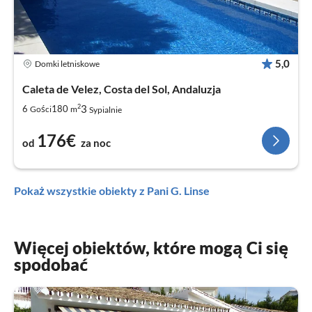
5,0
Domki letniskowe
Caleta de Velez, Costa del Sol, Andaluzja
2
3
6
180
Gości
m
Sypialnie
176€
od
za noc
Pokaż wszystkie obiekty z Pani G. Linse
Więcej obiektów, które mogą Ci się
spodobać