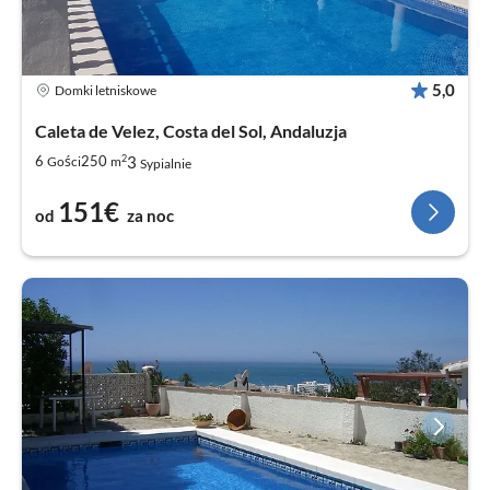
5,0
Domki letniskowe
Caleta de Velez, Costa del Sol, Andaluzja
2
3
6
250
Gości
m
Sypialnie
151€
od
za noc