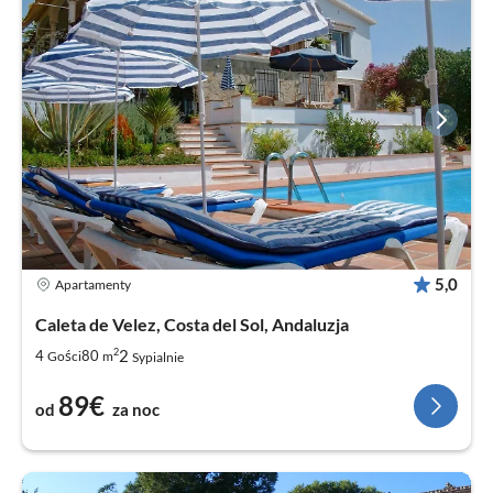
5,0
Apartamenty
Caleta de Velez, Costa del Sol, Andaluzja
2
2
4
80
Gości
m
Sypialnie
89€
od
za noc