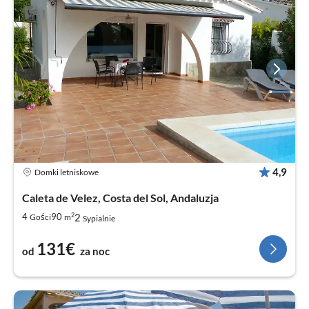
4,9
Domki letniskowe
Caleta de Velez, Costa del Sol, Andaluzja
2
2
4
90
Gości
m
Sypialnie
131€
od
za noc